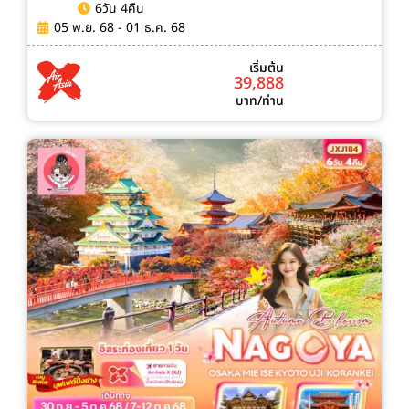
6วัน 4คืน
05 พ.ย. 68 - 01 ธ.ค. 68
เริ่มต้น
39,888
บาท/ท่าน