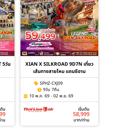
 5วัน
XIAN X SILKROAD 9D7N เที่ยว
เส้นทางสายไหม แถมซีอาน
SPHZ-CXJ09
9วัน 7คืน
10 พ.ค. 69 - 02 พ.ย. 69
มต้น
เริ่มต้น
499
58,999
่าน
บาท/ท่าน