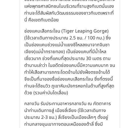
แห่งพุทธศาสนิกชนในบริเวณที่ราบสูงทิเบตนั่นเอง
ท่านจะได้สัมผัสกับวัฒนธรรมของชาวทิเบตเพราะที่
นี่ คือเขตทิเบตน้อย
ช่องแคบเสือกระโจน (Tiger Leaping Gorge)
(ใช้เวลาเดินทางประมาณ 2.5 ชม. / 100 กม.) ซึ่ง
เป็นช่องแคบช่วงแม่น้ำแยงซีไหลลงมาจากจินซา
เจียง(แม่น้ำทรายทอง) เป็นช่องแคบที่มีน้ำไหล
เชี่ยวมาก ช่วงที่แคบที่สุดประมาณ 30 เมตร ตาม
ตำนานเล่าว่า ในอดีตช่องแคบนี้มีความแคบมาก จน
ทำให้เสือสามารถกระโดดข้ามไปยังฝั่งตรงข้ามได้
จึงเป็นที่มาของชื่อช่องแคบเสือกระโจน ซึ่งที่ตรงนี้
ท่านจะได้ชมวิว ภูเขาหิมะมังกรหยกในด้านที่สูงที่สุด
ด้วย (รวมค่าบันไดเลื่อน)
กลางวัน รับประทานอาหารกลางวัน ณ ภัตตาคาร
นำท่านเดินทางสู่ เมืองลี่เจียง (ใช้เวลาเดินทาง
ประมาณ 2-3 ชม.) ลี่เจียงเป็นเมืองเล็กๆ ตั้งอยู่
ท่ามกลางขุนเขาทางตอนเหนือของต้าลี่ ซึ่งมี