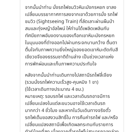
จากนั้นนำท่าน นั่งรถไฟชมวิวหิมะมังกรหยก ขาลง
เปลี่ยนบรรยากาศการลงจากเขาด้วยการนั่ง รถไฟ
ชมวิว (Sightseeing Train) ที่ลัดเลาะผ่านผืนป่า
สนและทุ่งหญ้าอัลไพน์ ให้ท่านได้เพลิดเพลินกับ
ทัศนียภาพอันงดงามของเทือกเขาหิมะมังกรหยก
ในมุมมองที่ต่างออกไปผ่านกระจกบานกว้าง ตื่นตา
ตื่นใจกับภาพความยิ่งใหญ่ของยอดเขาหิมะตัดกับสี
เขียวขจีของธรรมชาติด้านล่าง เป็นช่วงเวลาแห่ง
การพักผ่อนและเก็บภาพความประทับใจ
หลังจากนั้นนำท่านเดินทางไปสถานีรถไฟลี่เจียง
(รวมนั่งรถไฟความเร็วสูง-คุนหมิง 1 ขา)
(ใช้เวลาเดินทางประมาณ 4 ชม.)
หมายเหตุ: รอบรถไฟ และเวลาเดินรถอาจมีการ
เปลี่ยนเปลงในแต่ละขบวนอาจใช้เวลาเดินรถ
มากกว่า 4 ชั่วโมง และหากในวันเดินทางจริงตั๋ว
รถไฟเต็มขอสงวนสิทธิ์ใน การคืนค่ารถไฟ และ/หรือ
เปลี่ยนแปลงสถานีเพื่อเกิดผลกระทบกับรายการ
ทัวร์น้อยที่สุด เนื่องจากตั๋วรถไฟไม่สามารถจองล่วง