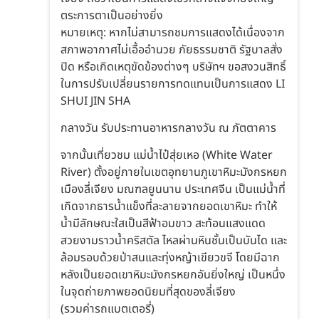
ตระการตาเป็นอย่างยิ่ง
หมายเหตุ: หากไม่สามารถชมการแสดงได้เนื่องจาก
สภาพอากาศไม่เอื้ออำนวย ภัยธรรมชาติ รัฐบาลสั่ง
ปิด หรือเกิดเหตุขัดข้องต่างๆ บริษัทฯ ขอสงวนสิทธิ์
ในการปรับเปลี่ยนรายการทดแทนเป็นการแสดง LI
SHUI JIN SHA
กลางวัน รับประทานอาหารกลางวัน ณ ภัตตาคาร
จากนั้นเที่ยวชม แม่น้ำไป๋สุ่ยเหอ (White Water
River) ตั้งอยู่ภายในเขตอุทยานภูเขาหิมะมังกรหยก
เมืองลี่เจียง มณฑลยูนนาน ประเทศจีน เป็นแม่น้ำที่
เกิดจากธารน้ำแข็งที่ละลายจากยอดเขาหิมะ ทำให้
น้ำมีลักษณะใสเป็นสีฟ้าอมขาว สะท้อนแสงแดด
สวยงามราวน้ำคริสตัล ไหลผ่านหินชั้นเป็นบันได และ
ล้อมรอบด้วยป่าสนและทุ่งหญ้าเขียวขจี โดยมีฉาก
หลังเป็นยอดเขาหิมะมังกรหยกอันยิ่งใหญ่ เป็นหนึ่ง
ในจุดถ่ายภาพยอดนิยมที่สุดของลี่เจียง
(รวมค่ารถแบตเตอรี่)