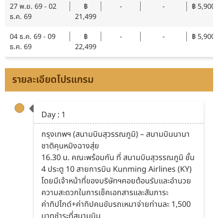
27 พ.ย. 69 - 02
฿
-
-
฿ 5,900
ธ.ค. 69
21,499
04 ธ.ค. 69 - 09
฿
-
-
฿ 5,900
ธ.ค. 69
22,499
รายละเอียดโปรแกรม
Day : 1
กรุงเทพฯ (สนามบินสุวรรณภูมิ) – สนามบินนานา
ชาติคุนหมิงฉางสุ่ย
16.30 น. คณะพร้อมกัน ที่ สนามบินสุวรรณภูมิ ชั้น
4 ประตู 10 สายการบิน Kunming Airlines (KY)
โดยมีเจ้าหน้าที่ของบริษัทฯคอยต้อนรับและอำนวย
ความสะดวกในการเช็คเอกสารและสัมภาระ
ค่าทิปไกด์+ค่าทิปคนขับรถเหมาจ่ายท่านละ 1,500
บาทชำระที่สนามบิน