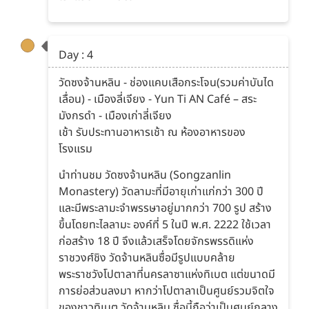
Day : 4
วัดซงจ้านหลิน - ช่องแคบเสือกระโจน(รวมค่าบันได
เลื่อน) - เมืองลี่เจียง - Yun Ti AN Café – สระ
มังกรดำ - เมืองเก่าลี่เจียง
เช้า รับประทานอาหารเช้า ณ ห้องอาหารของ
โรงแรม
นำท่านชม วัดซงจ้านหลิน (Songzanlin
Monastery) วัดลามะที่มีอายุเก่าแก่กว่า 300 ปี
และมีพระลามะจำพรรษาอยู่มากกว่า 700 รูป สร้าง
ขึ้นโดยทะไลลามะ องค์ที่ 5 ในปี พ.ศ. 2222 ใช้เวลา
ก่อสร้าง 18 ปี จึงแล้วเสร็จโดยจักรพรรดิแห่ง
ราชวงศ์ชิง วัดจ้านหลินซื่อมีรูปแบบคล้าย
พระราชวังโปตาลาที่นครลาซาแห่งทิเบต แต่ขนาดมี
การย่อส่วนลงมา หากว่าโปตาลาเป็นศูนย์รวมจิตใจ
ของชาวทิเบต วัดจ้านหลิน ซื่อนี้ถือว่าเป็นศูนย์กลาง