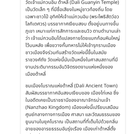
วัดเจ้าแม่กวนอิม ต้าหลี่ (Dali Guanyin Temple)
เป็นวัดเล็ก ๆ ที่มีชื่อเสียงในหมู่ชาวท้องถิ่น โดย
เฉพาะชาวไป๋ อุทิศให้เจ้าแม่กวนอิม (พระโพธิสัตว์อว
โลกิเตศวร) บรรยากาศเงียบสงบ ตั้งอยู่บนทางขึ้น
ภูเขา เหมาะแก่การสักการะและชมวิว ตามตำนานเล่า
ว่า เจ้าแม่กวนอิมได้แปลงกายโดยแบกก้อนหินใหญ่
ไว้บนหลัง เพื่อขวางกั้นทหารไม่ให้เข้ารุกรานเมือง
ชาวเมืองจึงร่วมกันสร้างวัดแห่งนี้ขึ้นในสมัย
ราชวงศ์ถัง วัดแห่งนี้นับเป็นหนึ่งในศาสนสถานที่มี
งานประติมากรรมอันวิจิตรงดงามแห่งหนึ่งของ
เมืองต้าหลี่
ชมเมืองโบราณแห่งต้าหลี่ (Dali Ancient Town)
สัมผัสบรรยากาศอันสงบเงียบของ เมืองไท่เหอ ซึ่ง
ในอดีตเคยเป็นราชธานีของอาณาจักรน่านเจ้า
(Nanzhao Kingdom) เมืองแห่งนี้เปรียบเสมือน
ศูนย์กลางทางการเมือง ศาสนา และวัฒนธรรมของ
ยูนนานในยุคโบราณ เป็นสถานที่ที่เต็มไปด้วยกลิ่น
อายของอารยธรรมอันรุ่งเรือง เมืองเก่าต้าหลี่ตั้ง