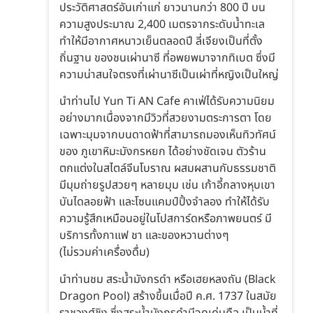
ประวัติศาสตร์อันเก่าแก่ ยาวนานกว่า 800 ปี บน
ความสูงประมาณ 2,400 เมตรจากระดับน้ำทะเล
ทำให้มีอากาศหนาวเย็นตลอดปี ลี่เจียงเป็นที่ตั้ง
ถิ่นฐาน ของชนเผ่านาซี ที่อพยพมาจากทิเบต ซึ่งมี
ความน่าสนใจตรงที่เผ่านาซีเป็นเผ่าที่หญิงเป็นใหญ่
นำท่านไป Yun Ti AN Cafe คาเฟ่ได้รับความนิยม
อย่างมากเนื่องจากมีวิวที่สวยงามตระการตา โดย
เฉพาะมุมจากบนดาดฟ้าที่สามารถมองเห็นทิวทัศน์
ของ ภูเขาหิมะมังกรหยก ได้อย่างชัดเจน ตัวร้าน
ตกแต่งในสไตล์จีนโบราณ ผสมผสานกับธรรมชาติ
มีมุมถ่ายรูปสวยๆ หลายมุม เช่น เก้าอี้กลางหุบเขา
บันไดลอยฟ้า และโซนแคมป์ปิ้งจำลอง ทำให้ได้รับ
ความรู้สึกเหมือนอยู่ในโปสการ์ดหรือภาพยนตร์ มี
บริการทั้งกาแฟ ชา และของหวานต่างๆ
(ไม่รวมค่าเครื่องดื่ม)
นำท่านชม สระน้ำมังกรดำ หรือเฮยหลงถัน (Black
Dragon Pool) สร้างขึ้นเมื่อปี ค.ศ. 1737 ในสมัย
ราชวงศ์ชิง ซึ่งสระน้ำมังกรดำมีจุดเด่นคือ เป็นน้ำที่