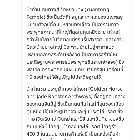
นำท่านเดินทางสู่ วัดหยวนทง (Yuantong
Temple) ซึ่งเป็นวัดที่ใหญ่และเก่าแก่ของมณฑลยู
นนานตั้งอยู่ที่ถนนหยวนทงเจียงเป็นอารามทาง
พระพุทธศาสนาที่ใหญ่ที่สุดในคุนหมิงอายุ เก่าแก่
กว่าพันปีภายในวัดตกแต่งร่มรื่นสวยงามกลางลาน
มีสระน้ำขนาดใหญ่ มีสะพานข้ามไปสู่ศาลาแปด
เหลี่ยมกลางสระด้านหลังวัดเป็นอาคารสร้างใหม่
ประดิษฐานพระพุทธรูปพระพุทธชินราช(จำลอง) ซึ่ง
พลเอกเกรียงศักดิ์ ชมะนันทน์ นายกรัฐมนตรีคนที่
15 ของไทยให้อัญเชิญไปประดิษฐานไว้
นำท่านชม ประตูม้าทอง-ไก่หยก (Golden Horse
and Jade Rooster Archways) ตั้งอยู่ตอนกลาง
ของถนนจินปี้ลู่ ซึ่งเป็นถนนที่เก่าแก่ที่สุดของเมือง
คุนหมิง มีซุ้มประตูม้าทองและซุ้มประตูไก่มรกต ซึ่ง
ภาษาจีนเรียกว่าจินหม่าและปี้จี และเป็นที่มาของชื่อ
ถนนแห่งนี้ โดยซุ้มม้าทองและไก่มรกตมีอายุร่วม
400 ปี ในถนนย่านการค้าแห่งนี้ เป็นแหล่งเสื้อผ้า