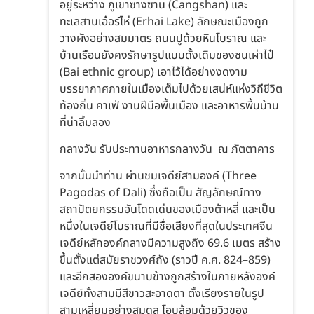
อยู่ระหว่าง ภูเขาซางซาน (Cangshan) และ
ทะเลสาบเอ๋อร์ไห่ (Erhai Lake) ลักษณะเมืองถูก
วางผังอย่างสมมาตร ถนนปูด้วยหินโบราณ และ
บ้านเรือนยังคงรักษารูปแบบดั้งเดิมของชนเผ่าไป๋
(Bai ethnic group) เอาไว้ได้อย่างงดงาม
บรรยากาศภายในเมืองเต็มไปด้วยเสน่ห์แห่งวิถีชีวิต
ท้องถิ่น คาเฟ่ งานฝีมือพื้นเมือง และอาหารพื้นบ้าน
ที่น่าลิ้มลอง
กลางวัน รับประทานอาหารกลางวัน ณ ภัตตาคาร
จากนั้นนำท่าน ผ่านชมเจดีย์สามองค์ (Three
Pagodas of Dali) ซึ่งถือเป็น สัญลักษณ์ทาง
สถาปัตยกรรมอันโดดเด่นของเมืองต้าหลี่ และเป็น
หนึ่งในเจดีย์โบราณที่มีชื่อเสียงที่สุดในประเทศจีน
เจดีย์หลักองค์กลางมีความสูงถึง 69.6 เมตร สร้าง
ขึ้นตั้งแต่สมัยราชวงศ์ถัง (ราวปี ค.ศ. 824–859)
และอีกสององค์ขนาบข้างถูกสร้างในภายหลังองค์
เจดีย์ทั้งสามมีสีขาวสะอาดตา ตั้งเรียงรายในรูป
สามเหลี่ยมอย่างสมดุล โอบล้อมด้วยวิวของ