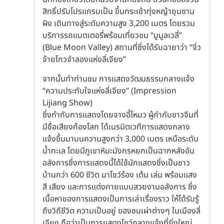
สิทธิ์ปรับโปรแกรมเป็น ขึ้นกระเช้าทุ่งหญ้ายุนซาน
ผิง เดินทางสู่ระดับความสูง 3,200 เมตร โดยรวม
บริการรถแบตเตอรี่พร้อมเที่ยวชม “บูมูลเวลี่”
(Blue Moon Valley) สถานที่ซึ่งได้รับฉายาว่า “จิ่ว
จ้ายโกวจำลองแห่งลี่เจียง”
จากนั้นทำท่านชม การแสดงวัฒนธรรมกลางแจ้ง
“ความประทับใจแห่งลี่เจียง” (Impression
Lijiang Show)
ซึ่งกำกับการแสดงโดยจางอี้โหมว ผู้กำกับชาวจีนที่
มีชื่อเสียงก้องโลก ได้เนรมิตเวทีการแสดงกลาง
แจ้งขึ้นมาบนความสูงกว่า 3,000 เมตร เหนือระดับ
น้ำทะเล โดยมีภูเขาหิมะมังกรหยกเป็นฉากหลังอัน
อลังการซึ่งการแสดงนี้ได้ใช้นักแสดงซึ่งเป็นชาว
บ้านกว่า 600 ชีวิต มาโชว์ร้อง เต้น เล่น พร้อมแสง
สี เสียง และการแต่งกายแบบสวยงามอลังการ ซึ่ง
เนื้อหาของการแสดงเป็นการเล่าเรื่องราว ให้ได้รับรู้
ถึงวิถีชีวิต ความเป็นอยู่ ของชนเผ่าต่างๆ ในเมืองลี่
เจียง ถือว่าเป็นการแสดงโชว์กลางแจ้งที่ยิ่งใหญ่