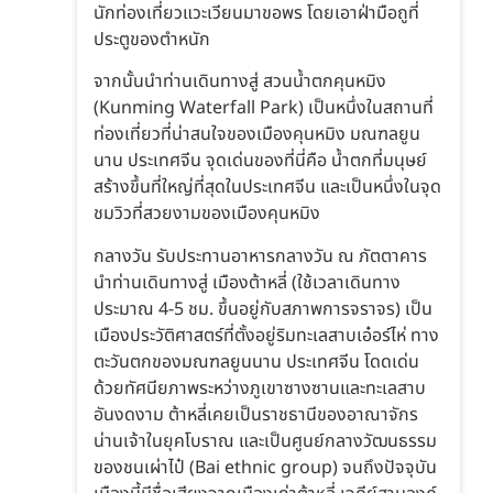
นักท่องเที่ยวแวะเวียนมาขอพร โดยเอาฝ่ามือถูที่
ประตูของตำหนัก
จากนั้นนำท่านเดินทางสู่ สวนน้ำตกคุนหมิง
(Kunming Waterfall Park) เป็นหนึ่งในสถานที่
ท่องเที่ยวที่น่าสนใจของเมืองคุนหมิง มณฑลยูน
นาน ประเทศจีน จุดเด่นของที่นี่คือ น้ำตกที่มนุษย์
สร้างขึ้นที่ใหญ่ที่สุดในประเทศจีน และเป็นหนึ่งในจุด
ชมวิวที่สวยงามของเมืองคุนหมิง
กลางวัน รับประทานอาหารกลางวัน ณ ภัตตาคาร
นำท่านเดินทางสู่ เมืองต้าหลี่ (ใช้เวลาเดินทาง
ประมาณ 4-5 ชม. ขึ้นอยู่กับสภาพการจราจร) เป็น
เมืองประวัติศาสตร์ที่ตั้งอยู่ริมทะเลสาบเอ๋อร์ไห่ ทาง
ตะวันตกของมณฑลยูนนาน ประเทศจีน โดดเด่น
ด้วยทัศนียภาพระหว่างภูเขาซางซานและทะเลสาบ
อันงดงาม ต้าหลี่เคยเป็นราชธานีของอาณาจักร
น่านเจ้าในยุคโบราณ และเป็นศูนย์กลางวัฒนธรรม
ของชนเผ่าไป๋ (Bai ethnic group) จนถึงปัจจุบัน