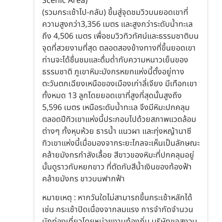
Scenic Area)
(รวมกระเช้าไป-กลับ) ขึ้นสู่จุดชมวิวบนยอดเขาที่
ความสูงกว่า3,356 เมตร และสูงกว่าระดับน้ำทะเล
ถึง 4,506 เมตร เพื่อชมวิวทิวทัศน์และธรรมชาติบน
จุดที่สวยงามที่สุด ตลอดสองข้างทางที่ขึ้นยอดเขา
ท่านจะได้ชื่นชมและดื่มด่ำกับความหนาวเย็นของ
ธรรมชาติ ภูเขาหิมะมังกรหยกแห่งนี้ตั้งอยู่ทาง
ตะวันตกเฉียงเหนือของเมืองเก่าลี่เจียง มีเทือกเขา
ทั้งหมด 13 ลูกโดยยอดเขาที่สูงที่สุดนั้นสูงถึง
5,596 เมตร เหนือระดับน้ำทะเล จึงมีหิมะปกคลุม
ตลอดปีทิวเขาแห่งนี้ประกอบไปด้วยสภาพแวดล้อม
ต่างๆ ทั้งหุบห้วย ธารน้ำ แนวผา และทุ่งหญ้านาซี
ทิวเขาแห่งนี้เมื่อมองจากระยะไกลจะเห็นเป็นลักษณะ
คล้ายมังกรกำลังเลื้อย สีขาวของหิมะที่ปกคลุมอยู่
นั้นดูราวกับหยกขาว ที่ตัดกับสีน้ำเงินของท้องฟ้า
คล้ายมังกร ขาวบนฟากฟ้า
หมายเหตุ : หากวันใดไม่สามารถขึ้นกระเช้าหลักได้
เช่น กระเช้าปิดเนื่องจากลมแรง การจำกัดจำนวน
นักท่องเที่ยวโดยหน่วยงานท้องถิ่น บริษัทขอสงวน