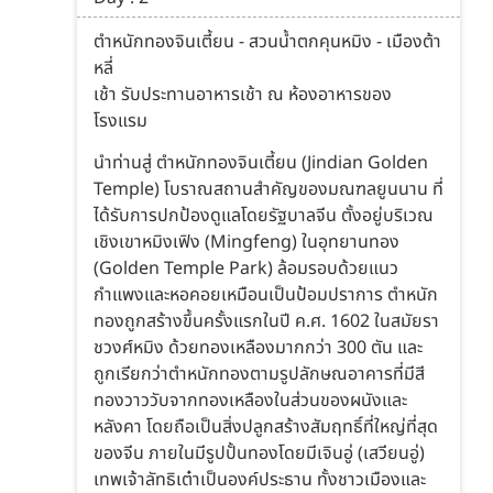
ตำหนักทองจินเตี้ยน - สวนน้ำตกคุนหมิง - เมืองต้า
หลี่
เช้า รับประทานอาหารเช้า ณ ห้องอาหารของ
โรงแรม
นำท่านสู่ ตำหนักทองจินเตี้ยน (Jindian Golden
Temple) โบราณสถานสำคัญของมณฑลยูนนาน ที่
ได้รับการปกป้องดูแลโดยรัฐบาลจีน ตั้งอยู่บริเวณ
เชิงเขาหมิงเฟิง (Mingfeng) ในอุทยานทอง
(Golden Temple Park) ล้อมรอบด้วยแนว
กำแพงและหอคอยเหมือนเป็นป้อมปราการ ตำหนัก
ทองถูกสร้างขึ้นครั้งแรกในปี ค.ศ. 1602 ในสมัยรา
ชวงศ์หมิง ด้วยทองเหลืองมากกว่า 300 ตัน และ
ถูกเรียกว่าตำหนักทองตามรูปลักษณอาคารที่มีสี
ทองวาววับจากทองเหลืองในส่วนของผนังและ
หลังคา โดยถือเป็นสิ่งปลูกสร้างสัมฤทธิ์ที่ใหญ่ที่สุด
ของจีน ภายในมีรูปปั้นทองโดยมีเจินอู่ (เสวียนอู่)
เทพเจ้าลัทธิเต๋าเป็นองค์ประธาน ทั้งชาวเมืองและ