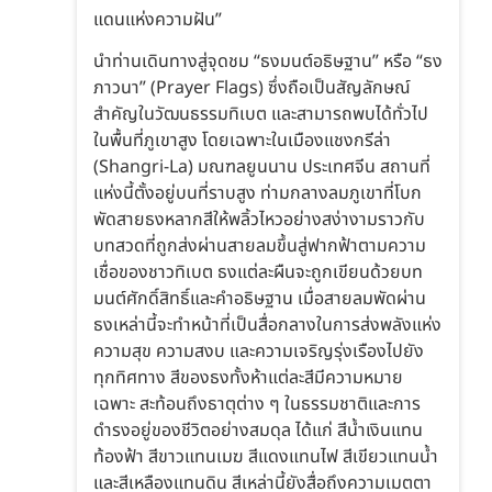
แดนแห่งความฝัน”
นำท่านเดินทางสู่จุดชม “ธงมนต์อธิษฐาน” หรือ “ธง
ภาวนา” (Prayer Flags) ซึ่งถือเป็นสัญลักษณ์
สำคัญในวัฒนธรรมทิเบต และสามารถพบได้ทั่วไป
ในพื้นที่ภูเขาสูง โดยเฉพาะในเมืองแชงกรีล่า
(Shangri-La) มณฑลยูนนาน ประเทศจีน สถานที่
แห่งนี้ตั้งอยู่บนที่ราบสูง ท่ามกลางลมภูเขาที่โบก
พัดสายธงหลากสีให้พลิ้วไหวอย่างสง่างามราวกับ
บทสวดที่ถูกส่งผ่านสายลมขึ้นสู่ฟากฟ้าตามความ
เชื่อของชาวทิเบต ธงแต่ละผืนจะถูกเขียนด้วยบท
มนต์ศักดิ์สิทธิ์และคำอธิษฐาน เมื่อสายลมพัดผ่าน
ธงเหล่านี้จะทำหน้าที่เป็นสื่อกลางในการส่งพลังแห่ง
ความสุข ความสงบ และความเจริญรุ่งเรืองไปยัง
ทุกทิศทาง สีของธงทั้งห้าแต่ละสีมีความหมาย
เฉพาะ สะท้อนถึงธาตุต่าง ๆ ในธรรมชาติและการ
ดำรงอยู่ของชีวิตอย่างสมดุล ได้แก่ สีน้ำเงินแทน
ท้องฟ้า สีขาวแทนเมฆ สีแดงแทนไฟ สีเขียวแทนน้ำ
และสีเหลืองแทนดิน สีเหล่านี้ยังสื่อถึงความเมตตา