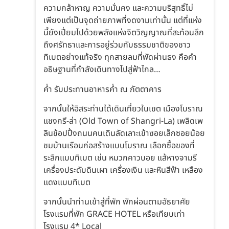
ความกล้าหาญ ความมั่นคง และความบริสุทธิ์ไม่
เพียงแต่เป็นจุดถ่ายภาพที่งดงามเท่านั้น แต่ที่แห่ง
นี้ยังเปี่ยมไปด้วยพลังแห่งจิตวิญญาณที่สะท้อนลึก
ถึงศรัทธาและการอยู่ร่วมกับธรรมชาติของชาว
ทิเบตอย่างแท้จริง ทุกสายลมที่พัดผ่านธง คือคำ
อธิษฐานที่กำลังเดินทางไปสู่ฟ้าไกล…
ค่ำ รับประทานอาหารค่ำ ณ ภัตตาคาร
จากนั้นให้อิสระท่านได้เดินเที่ยวในเขต เมืองโบราณ
แชงกรี-ล่า (Old Town of Shangri-La) เพลิดเพ
ลินช้อปปิ้งถนนคนเดินลัดเลาะเข้าซอยเล็กซอยน้อย
ชมบ้านเรือนก่อสร้างแบบโบราณ เลือกซื้อของที่
ระลึกแบบทิเบต เช่น หมวกคาวบอย แส้หางจามรี
เครื่องประดับดินเผา เครื่องเงิน และหินสีฟ้า เหลือง
แดงแบบทิเบต
จากนั้นนำท่านเข้าสู่ที่พัก พักผ่อนตามอัธยาศัย
โรงแรมที่พัก GRACE HOTEL หรือเทียบเท่า
โรงแรม 4* Local