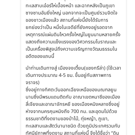
ทะเลสาบเอ๋อร์ไห่เบื้องหน้า และฉากหลังเป็นภูเขา
ซางซานอันยิ่งใหญ่ นอกจากจะเป็นศูนย์รวมจิตใจ
ของชาวเมืองแล้ว สถานที่แห่งนี้ยังได้รับการ
ยกย่องว่าเป็น หนึ่งในเจดีย์ที่ยังคงอยู่รอดจาก
เหตุการณ์แผ่นดินไหวครั้งใหญ่ในยูนนานหลายครั้ง
แสดงถึงความแข็งแรงของวิศวกรรมโบราณและ
เป็นเครื่องพิสูจน์ถึงความเจริญทางวัฒนธรรมใน
อดีตของแถบนี้
นำท่านเดินทางสู่ เมืองจงเตี้ยน(แชงกรีล่า) (ใช้เวลา
เดินทางประมาณ 4-5 ชม. ขึ้นอยู่กับสภาพการ
จราจร)
ซึ่งอยู่ทางทิศตะวันออกเฉียงเหนือของมณฑลยูน
นานซึ่งมีพรมแดนติดกับ อาณาเขตหนาซีของเมือง
ลี่เจียงและอาณาจักรหยี ของเมืองหนิงหลางซึ่งอยู่
ห่างจากนครคุนหมิงถึง 700 กม. และอุดมไปด้วย
ธรรมชาติที่งดงามของป่าไม้, ทุ่งหญ้า, ภูเขา,
ทะเลสาบและสัตว์นานาชนิด ด้วยภูมิประเทศรวมกับ
ทัศนีย์ภาพที่งดงาม สถานที่แห่งนี้ จึงได้ชื่อว่า “ดิน