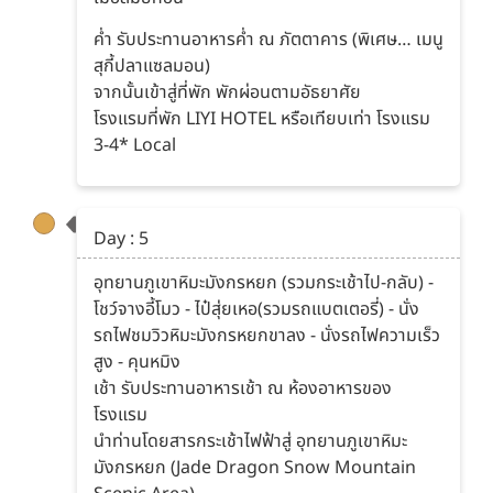
ค่ำ รับประทานอาหารค่ำ ณ ภัตตาคาร (พิเศษ… เมนู
สุกี้ปลาแซลมอน)
จากนั้นเข้าสู่ที่พัก พักผ่อนตามอัธยาศัย
โรงแรมที่พัก LIYI HOTEL หรือเทียบเท่า โรงแรม
3-4* Local
Day : 5
อุทยานภูเขาหิมะมังกรหยก (รวมกระเช้าไป-กลับ) -
โชว์จางอี้โมว - ไป๋สุ่ยเหอ(รวมรถแบตเตอรี่) - นั่ง
รถไฟชมวิวหิมะมังกรหยกขาลง - นั่งรถไฟความเร็ว
สูง - คุนหมิง
เช้า รับประทานอาหารเช้า ณ ห้องอาหารของ
โรงแรม
นำท่านโดยสารกระเช้าไฟฟ้าสู่ อุทยานภูเขาหิมะ
มังกรหยก (Jade Dragon Snow Mountain