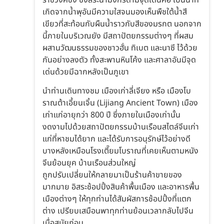
เกิดจากน้ำพุอันมีความใสจนมองเห็นพืชใต้น้ำสี
เขียวที่สะท้อนกับผืนน้ำราวกับสีของมรกต นอกจาก
นี้ภายในบริเวณยัง มีสถาปัตยกรรมต่างๆ ที่ผสม
ผสานวัฒนธรรมของชาวฮั่น ทิเบต และนาซี ไว้ด้วย
กันอย่างลงตัว ทั้งสะพานหินโค้ง และศาลาอันมีจุด
เด่นด้วยมีฉากหลังเป็นภูเขา
นำท่านเดินทางชม เมืองเก่าลี่เจียง หรือ เมืองโบ
ราณต้าเอี้ยนเจิ้น (Lijiang Ancient Town) เมือง
เก่าแก่อายุกว่า 800 ปี ซึ่งภายในเมืองเก่านั้น
งดงามไปด้วยสถาปัตยกรรมบ้านเรือนสไตล์จีนเก่า
แก่ที่หาชมได้ยาก และได้รับการอนุรักษ์ไว้อย่างดี
บางหลังเหมือนโรงเตี๊ยมโบราณที่เคยเห็นตามหนัง
จีนย้อนยุค บ้านเรือนส่วนใหญ่
ถูกปรับเปลี่ยนให้กลายมาเป็นร้านค้าขายของ
มากมาย อิสระช้อปปิ้งสินค้าพื้นเมือง และอาหารพื้น
เมืองต่างๆ ให้ทุกท่านได้สัมผัสการช้อปปิ้งที่แตก
ต่าง เปรียบเสมือนพาทุกท่านย้อนเวลากลับไปจีน
เมื่อสมัยก่อน