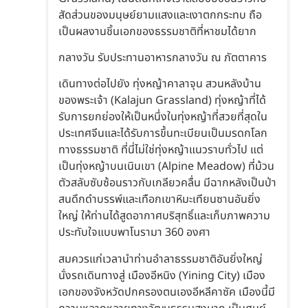
สัดส่วนของมนุษย์ยามแสงและเงาตกกระทบ ถือ
เป็นผลงานชิ้นเอกของธรรมชาติที่หาชมได้ยาก
กลางวัน รับประทานอาหารกลางวัน ณ ภัตตาคาร
เดินทางต่อไปยัง ทุ่งหญ้าคาลาจุน สวนหลังบ้าน
ของพระเจ้า (Kalajun Grassland) ทุ่งหญ้าที่ได้
รับการยกย่องให้เป็นหนึ่งในทุ่งหญ้าที่สวยที่สุดใน
ประเทศจีนและได้รับการขึ้นทะเบียนเป็นมรดกโลก
ทางธรรมชาติ ที่นี่ไม่ใช่ทุ่งหญ้าแนวราบทั่วไป แต่
เป็นทุ่งหญ้าบนเนินเขา (Alpine Meadow) ที่ม้วน
ตัวสลับซับซ้อนราวกับเกลียวคลื่น มีฉากหลังเป็นป่า
สนดึกดำบรรพ์และเทือกเขาหิมะเทียนซานอันยิ่ง
ใหญ่ ให้ท่านได้สูดอากาศบริสุทธิ์และเก็บภาพความ
ประทับใจแบบพาโนรามา 360 องศา
สมควรแก่เวลานำท่านอำลาธรรมชาติอันยิ่งใหญ่
นั่งรถเดินทางสู่ เมืองอีหนิง (Yining City) เมือง
เอกของจังหวัดปกครองตนเองอีหลีคาซัค เมืองนี้มี