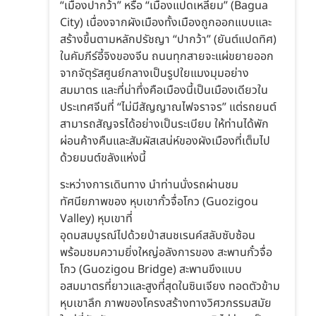
“เมืองปากว้า” หรือ “เมืองแปดเหลี่ยม” (Bagua
City) เนื่องจากผังเมืองทั้งเมืองถูกออกแบบและ
สร้างขึ้นตามหลักปรัชญา “ปากว้า” (ยันต์แปดทิศ)
ในคัมภีร์อี้จิงของจีน ถนนทุกสายจะแผ่ขยายออก
จากจัตุรัสศูนย์กลางเป็นรูปใยแมงมุมอย่าง
สมมาตร และที่น่าทึ่งคือเมืองนี้เป็นเมืองเดียวใน
ประเทศจีนที่ “ไม่มีสัญญาณไฟจราจร” แต่รถยนต์
สามารถสัญจรได้อย่างเป็นระเบียบ ให้ท่านได้พัก
ผ่อนค้างคืนและสัมผัสเสน่ห์ของผังเมืองที่เต็มไป
ด้วยมนต์ขลังแห่งนี้
ระหว่างการเดินทาง นำท่านนั่งรถผ่านชม
ทัศนียภาพของ หุบเขากั๋วจื่อโกว (Guozigou
Valley) หุบเขาที่
อุดมสมบูรณ์ไปด้วยป่าสนชเรนค์สลับซับซ้อน
พร้อมชมความยิ่งใหญ่อลังการของ สะพานกั๋วจื่อ
โกว (Guozigou Bridge) สะพานขึงแบบ
อสมมาตรที่ยาวและสูงที่สุดในซินเจียง ทอดตัวข้าม
หุบเขาลึก ภาพของโครงสร้างทางวิศวกรรมสมัย