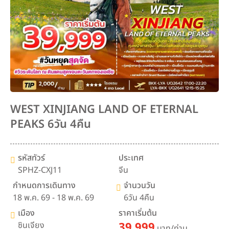
WEST XINJIANG LAND OF ETERNAL
PEAKS 6วัน 4คืน
รหัสทัวร์
ประเทศ
SPHZ-CXJ11
จีน
กำหนดการเดินทาง
จำนวนวัน
18 พ.ค. 69 - 18 พ.ค. 69
6วัน 4คืน
เมือง
ราคาเริ่มต้น
ซินเจียง
39,999
บาท/ท่าน