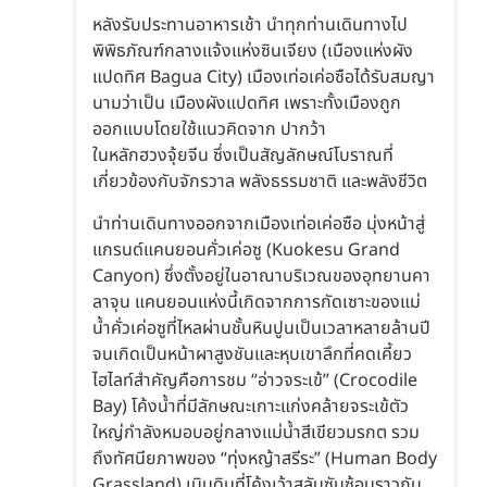
หลังรับประทานอาหารเช้า นำทุกท่านเดินทางไป
พิพิธภัณฑ์กลางแจ้งแห่งซินเจียง (เมืองแห่งผัง
แปดทิศ Bagua City) เมืองเท่อเค่อซือได้รับสมญา
นามว่าเป็น เมืองผังแปดทิศ เพราะทั้งเมืองถูก
ออกแบบโดยใช้แนวคิดจาก ปากว้า
ในหลักฮวงจุ้ยจีน ซึ่งเป็นสัญลักษณ์โบราณที่
เกี่ยวข้องกับจักรวาล พลังธรรมชาติ และพลังชีวิต
นำท่านเดินทางออกจากเมืองเท่อเค่อซือ มุ่งหน้าสู่
แกรนด์แคนยอนคั่วเค่อซู (Kuokesu Grand
Canyon) ซึ่งตั้งอยู่ในอาณาบริเวณของอุทยานคา
ลาจุน แคนยอนแห่งนี้เกิดจากการกัดเซาะของแม่
น้ำคั่วเค่อซูที่ไหลผ่านชั้นหินปูนเป็นเวลาหลายล้านปี
จนเกิดเป็นหน้าผาสูงชันและหุบเขาลึกที่คดเคี้ยว
ไฮไลท์สำคัญคือการชม “อ่าวจระเข้” (Crocodile
Bay) โค้งน้ำที่มีลักษณะเกาะแก่งคล้ายจระเข้ตัว
ใหญ่กำลังหมอบอยู่กลางแม่น้ำสีเขียวมรกต รวม
ถึงทัศนียภาพของ “ทุ่งหญ้าสรีระ” (Human Body
Grassland) เนินดินที่โค้งเว้าสลับซับซ้อนราวกับ