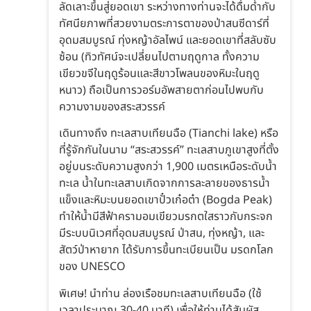
ลัดเลาะขึ้นสู่ยอดเขา ระหว่างทางท่านจะได้ดื่มด่ำกับ
ทัศนียภาพที่สวยงามตระการตาของป่าสนซีดาร์ที่
อุดมสมบูรณ์ ทุ่งหญ้าอัลไพน์ และยอดเขาที่สลับซับ
ซ้อน (ทิวทัศน์จะเปลี่ยนไปตามฤดูกาล ทั้งความ
เขียวขจีในฤดูร้อนและสีขาวโพลนของหิมะในฤดู
หนาว) ถือเป็นการวอร์มอัพสายตาก่อนไปพบกับ
ความงามของสระสวรรค์
เดินทางถึง ทะเลสาบเทียนฉือ (Tianchi lake) หรือ
ที่รู้จักกันในนาม “สระสวรรค์” ทะเลสาบภูเขาสูงที่ตั้ง
อยู่บนระดับความสูงกว่า 1,900 เมตรเหนือระดับน้ำ
ทะเล น้ำในทะเลสาบเกิดจากการละลายของธารน้ำ
แข็งและหิมะบนยอดเขาปั๋วเก๋อต๋า (Bogda Peak)
ทำให้น้ำมีสีฟ้าครามอมเขียวมรกตใสราวกับกระจก
มีระบบนิเวศที่อุดมสมบูรณ์ ป่าสน, ทุ่งหญ้า, และ
สัตว์ป่าหายาก ได้รับการขึ้นทะเบียนเป็น มรดกโลก
ของ UNESCO
พิเศษ! นำท่าน ล่องเรือชมทะเลสาบเทียนฉือ (ใช้
เวลาประมาณ 30-40 นาที) เพื่อให้ท่านได้สัมผัส