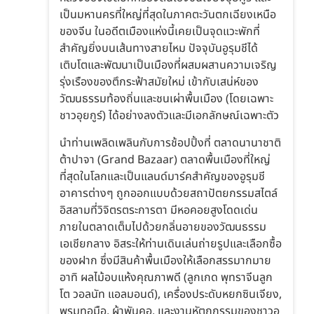
เป็นมหานครที่ใหญ่ที่สุดในภาคตะวันตกเฉียงเหนือ
ของจีน ในอดีตเมืองแห่งนี้เคยเป็นจุดแวะพักที่
สำคัญยิ่งบนเส้นทางสายไหม ปัจจุบันอูรุมชีได้
เติบโตและพัฒนาเป็นเมืองที่ผสมผสานความเจริญ
รุ่งเรืองของตึกระฟ้าสมัยใหม่ เข้ากับเสน่ห์ของ
วัฒนธรรมท้องถิ่นและชนเผ่าพื้นเมือง (โดยเฉพาะ
ชาวอุยกูร์) ได้อย่างลงตัวและมีเอกลักษณ์เฉพาะตัว
นำท่านเพลิดเพลินกับการช้อปปิ้งที่ ตลาดนานาชาติ
ต้าปาจา (Grand Bazaar) ตลาดพื้นเมืองที่ใหญ่
ที่สุดในโลกและเป็นแลนด์มาร์คสำคัญของอูรุมชี
อาคารต่างๆ ถูกออกแบบด้วยสถาปัตยกรรมสไตล์
อิสลามที่วิจิตรตระการตา มีหอคอยสูงโดดเด่น
ภายในตลาดเต็มไปด้วยกลิ่นอายของวัฒนธรรม
เอเชียกลาง อิสระให้ท่านเดินเล่นถ่ายรูปและเลือกซื้อ
ของฝาก ซึ่งมีสินค้าพื้นเมืองให้เลือกสรรมากมาย
อาทิ ผลไม้อบแห้งคุณภาพดี (ลูกเกด พุทราจีนลูก
โต วอลนัท แอลมอนด์), เครื่องประดับหยกซินเจียง,
พรมทอมือ, ผ้าพันคอ, และงานหัตถกรรมของชาวอุ