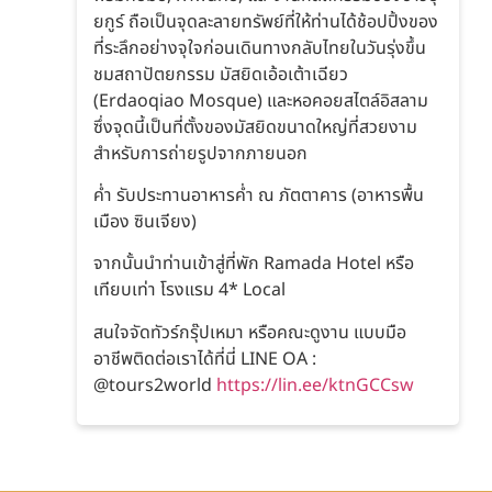
ยกูร์ ถือเป็นจุดละลายทรัพย์ที่ให้ท่านได้ช้อปปิ้งของ
ที่ระลึกอย่างจุใจก่อนเดินทางกลับไทยในวันรุ่งขึ้น
ชมสถาปัตยกรรม มัสยิดเอ้อเต้าเฉียว
(Erdaoqiao Mosque) และหอคอยสไตล์อิสลาม
ซึ่งจุดนี้เป็นที่ตั้งของมัสยิดขนาดใหญ่ที่สวยงาม
สำหรับการถ่ายรูปจากภายนอก
ค่ำ รับประทานอาหารค่ำ ณ ภัตตาคาร (อาหารพื้น
เมือง ซินเจียง)
จากนั้นนำท่านเข้าสู่ที่พัก Ramada Hotel หรือ
เทียบเท่า โรงแรม 4* Local
สนใจจัดทัวร์กรุ๊ปเหมา หรือคณะดูงาน แบบมือ
อาชีพติดต่อเราได้ที่นี่ LINE OA :
@tours2world
https://lin.ee/ktnGCCsw