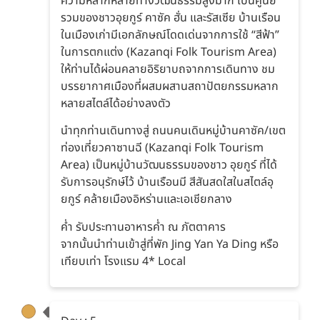
ความหลากหลายทางวัฒนธรรมสูงมาก เป็นศูนย์
รวมของชาวอุยกูร์ คาซัค ฮั่น และรัสเซีย บ้านเรือน
ในเมืองเก่ามีเอกลักษณ์โดดเด่นจากการใช้ “สีฟ้า”
ในการตกแต่ง (Kazanqi Folk Tourism Area)
ให้ท่านได้ผ่อนคลายอิริยาบถจากการเดินทาง ชม
บรรยากาศเมืองที่ผสมผสานสถาปัตยกรรมหลาก
หลายสไตล์ได้อย่างลงตัว
นำทุกท่านเดินทางสู่ ถนนคนเดินหมู่บ้านคาซัค/เขต
ท่องเที่ยวคาซานฉี (Kazanqi Folk Tourism
Area) เป็นหมู่บ้านวัฒนธรรมของชาว อุยกูร์ ที่ได้
รับการอนุรักษ์ไว้ บ้านเรือนมี สีสันสดใสในสไตล์อุ
ยกูร์ คล้ายเมืองอิหร่านและเอเชียกลาง
ค่ำ รับประทานอาหารค่ำ ณ ภัตตาคาร
จากนั้นนำท่านเข้าสู่ที่พัก Jing Yan Ya Ding หรือ
เทียบเท่า โรงแรม 4* Local