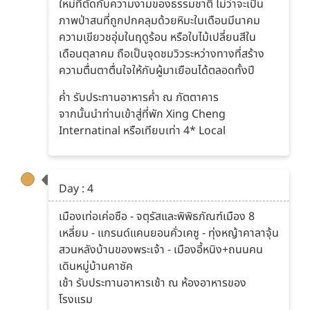
ใหม่ที่ตัดกับความงามของธรรมชาติ ไม่ว่าจะเป็น
ภาพป่าสนที่ถูกปกคลุมด้วยหิมะในเดือนมีนาคม
ความเขียวชอุ่มในฤดูร้อน หรือใบไม้เปลี่ยนสีใน
เดือนตุลาคม ถือเป็นจุดชมวิวระหว่างทางที่สร้าง
ความตื่นตาตื่นใจให้กับผู้มาเยือนได้ตลอดทั้งปี
ค่ำ รับประทานอาหารค่ำ ณ ภัตตาคาร
จากนั้นนำท่านเข้าสู่ที่พัก Xing Cheng
Internatinal หรือเทียบเท่า 4* Local
Day : 4
เมืองเท่อเค่อซือ - จตุรัสและพิพิธภัณฑ์เมือง 8
เหลี่ยม - แกรนด์แคนยอนคั่วเคซู - ทุ่งหญ้าคาลาจุ้น
สวนหลังบ้านของพระเจ้า - เมืองอี้หนิง+ถนนคน
เดินหมู่บ้านคาซัค
เช้า รับประทานอาหารเช้า ณ ห้องอาหารของ
โรงแรม