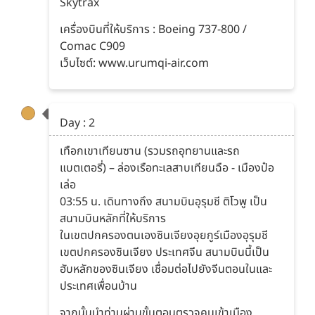
Skytrax
เครื่องบินที่ให้บริการ : Boeing 737-800 /
Comac C909
เว็บไซต์: www.urumqi-air.com
Day : 2
เทือกเขาเทียนซาน (รวมรถอุทยานและรถ
แบตเตอรี่) – ล่องเรือทะเลสาบเทียนฉือ - เมืองป๋อ
เล่อ
03:55 น. เดินทางถึง สนามบินอุรุมชี ติโวพู เป็น
สนามบินหลักที่ให้บริการ
ในเขตปกครองตนเองซินเจียงอุยกูร์เมืองอุรุมชี
เขตปกครองซินเจียง ประเทศจีน สนามบินนี้เป็น
ฮับหลักของซินเจียง เชื่อมต่อไปยังจีนตอนในและ
ประเทศเพื่อนบ้าน
จากนั้นนำท่านผ่านขั้นตอนตรวจคนเข้าเมือง