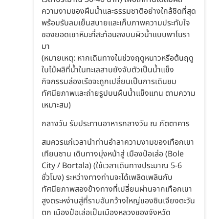
ความงามของผืนน้ำและธรรมชาติอย่างใกล้ชิดที่สุด
พร้อมรับลมเย็นสบายและเก็บภาพความประทับใจ
ของยอดเขาหิมะที่สะท้อนลงบนผิวน้ำแบบพาโนรา
มา
(หมายเหตุ: หากเดินทางในช่วงฤดูหนาวหรือต้นฤดู
ใบไม้ผลิที่น้ำในทะเลสาบยังจับตัวเป็นน้ำแข็ง
กิจกรรมล่องเรือจะถูกเปลี่ยนเป็นการเดินชม
ทัศนียภาพและถ่ายรูปบนผืนน้ำแข็งแทน ตามความ
เหมาะสม)
กลางวัน รับประทานอาหารกลางวัน ณ ภัตตาคาร
สมควรแก่เวลานำท่านอำลาความงามของเทือกเขา
เทียนซาน เดินทางมุ่งหน้าสู่ เมืองป๋อเล่อ (Bole
City / Bortala) (ใช้เวลาเดินทางประมาณ 5-6
ชั่วโมง) ระหว่างทางท่านจะได้เพลิดเพลินกับ
ทัศนียภาพสองข้างทางที่เปลี่ยนผ่านจากเทือกเขา
สูงตระหง่านสู่ที่ราบอันกว้างใหญ่ของซินเจียงตะวัน
ตก เมืองป๋อเล่อเป็นเมืองหลวงของจังหวัด