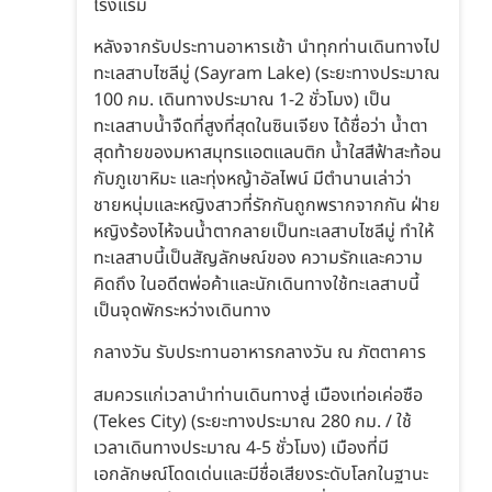
โรงแรม
หลังจากรับประทานอาหารเช้า นำทุกท่านเดินทางไป
ทะเลสาบไซลีมู่ (Sayram Lake) (ระยะทางประมาณ
100 กม. เดินทางประมาณ 1-2 ชั่วโมง) เป็น
ทะเลสาบน้ำจืดที่สูงที่สุดในซินเจียง ได้ชื่อว่า น้ำตา
สุดท้ายของมหาสมุทรแอตแลนติก น้ำใสสีฟ้าสะท้อน
กับภูเขาหิมะ และทุ่งหญ้าอัลไพน์ มีตำนานเล่าว่า
ชายหนุ่มและหญิงสาวที่รักกันถูกพรากจากกัน ฝ่าย
หญิงร้องไห้จนน้ำตากลายเป็นทะเลสาบไซลีมู่ ทำให้
ทะเลสาบนี้เป็นสัญลักษณ์ของ ความรักและความ
คิดถึง ในอดีตพ่อค้าและนักเดินทางใช้ทะเลสาบนี้
เป็นจุดพักระหว่างเดินทาง
กลางวัน รับประทานอาหารกลางวัน ณ ภัตตาคาร
สมควรแก่เวลานำท่านเดินทางสู่ เมืองเท่อเค่อซือ
(Tekes City) (ระยะทางประมาณ 280 กม. / ใช้
เวลาเดินทางประมาณ 4-5 ชั่วโมง) เมืองที่มี
เอกลักษณ์โดดเด่นและมีชื่อเสียงระดับโลกในฐานะ