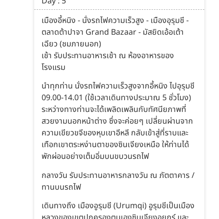
Day : 5
เมืองอี้หนิง - นั่งรถไฟความเร็วสูง - เมืองอุรุมชี -
ตลาดต้าปาจา Grand Bazaar - มัสยิดเอ้อเต้า
เฉียว (ชมภายนอก)
เช้า รับประทานอาหารเช้า ณ ห้องอาหารของ
โรงแรม
นำทุกท่าน นั่งรถไฟความเร็วสูงจากอี้หนิง ไปอุรุมชี
09.00-14.01 (ใช้เวลาเดินทางประมาณ 5 ชั่วโมง)
ระหว่างทางท่านจะได้เพลิดเพลินกับทัศนียภาพที่
สวยงามนอกหน้าต่าง ซึ่งจะค่อยๆ เปลี่ยนผ่านจาก
ความเขียวขจีของหุบเขาอีหลี กลับเข้าสู่ที่ราบและ
เทือกเขาตระหง่านตาของซินเจียงเหนือ ให้ท่านได้
พักผ่อนอย่างเต็มอิ่มบนขบวนรถไฟ
กลางวัน รับประทานอาหารกลางวัน ณ ภัตตาคาร /
ทานบนรถไฟ
เดินทางถึง เมืองอูรุมชี (Urumqi) อูรุมชีเป็นเมือง
หลวงของเขตปกครองตนเองซินเจียงอุยกูร์ และ