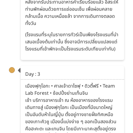
หลังจากรับประทานอาหารค่ำเรียบร้อยแล้ว อิสระให้
ท่านพักผ่อนด้วยการแช่ออนเซ็น เพื่อผ่อนคลาย
กล้ามเนื้อ ความเหนื่อยล้า จากการเดินทางตลอด
ทั้งวัน
(โรงแรมที่ระบุในรายการทัวร์เป็นเพียงโรงแรมที่นำ
เสนอเบื้องต้นเท่านั้น ซึ่งอาจมีการเปลี่ยนแปลงแต่
โรงแรมที่เข้าพักจะเป็นโรงแรมระดับเทียบเท่ากัน)
Day : 3
เมืองฟุกุโอกะ • ศาลเจ้าดาไซฟุ • ดิวตี้ฟรี • Team
Lab Forest • ช้อปปิ้งย่านเท็นจิน
เช้า บริการอาหารเช้า ณ ห้องอาหารของโรงแรม
เดินทางสู่ เมืองฟุกุโอกะ เป็นเมืองที่มีขนาดใหญ่
เป็นอันดับห้าในญี่ปุ่น ตั้งอยู่ทางชายฝั่งทิศเหนือ
ของเกาะคิวชู เมืองนี้แบ่งง่าย ๆ ออกเป็นสองส่วน
คือฮะคะตะ และเทนจิน โดยมีเกาะนาคะสุตั้งอยู่ตรง