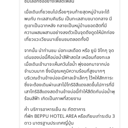
ชมเลือกซื้ออย่างเพลิดเพลิน
เมื่อเดินเที่ยวชมไปเรื่อยๆจนท้ายสุดหมู่บ้านจะได้
พบกับ ทะเลสาบคินริน เป็นทะเลสาบขนาดกลาง มี
ภูเขาเป็นฉากหลัง กลายเป็นหมู่บ้านยอดฮิตที่มี
ความผสมผสานอย่างลงตัวเป็นจุดดึงดูดให้นักท่อง
เที่ยวแวะเวียนมาเยี่ยมชมตลอดทั้งปี
จากนั้น นำท่านชม บ่อทะเลเดือด หรือ ยูมิ จิโกกุ จุด
เด่นของบ่อนี้คือบ่อน้ำสีฟ้าสดใส เหมือนท้องทะเล
เมื่อเดินเข้ามาจะเห็นควันไอน้ำ พุ่งออกมาจากบ่อ
จำนวนมาก ซึ่งมีอุณหภูมิความร้อนที่สูงมากๆ
บริเวณด้านข้างบ่อจะมีศาลเจ้าเล็กๆ ไว้หให้สักการะ
ซึ่งจะต้องเดินผ่านเสาไม้โทริอิสีแดงสดขึ้นไปการที่มี
เสาโทริอิสีแดงสดด้านข้างบ่อนี้ทำให้สีตัดกับบ่อน้ำพุ
ร้อนสีฟ้า เกิดเป็นภาพที่สวยงาม
ค่ำ บริการอาหารเย็น ณ ภัตตาคาร
ที่พัก BEPPU HOTEL AREA หรือเทียบเท่าระดับ 3
ดาว มาตรฐานประเทศญี่ปุ่น