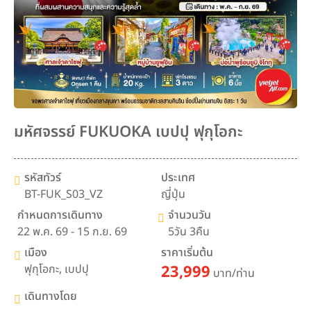
มหัศจรรย์ FUKUOKA เบปปุ ฟุกุโอกะ
รหัสทัวร์
ประเทศ
BT-FUK_S03_VZ
ญี่ปุ่น
กำหนดการเดินทาง
จำนวนวัน
22 พ.ค. 69 - 15 ก.ย. 69
5วัน 3คืน
เมือง
ราคาเริ่มต้น
ฟุกุโอกะ
,
เบปปุ
23,999
บาท/ท่าน
เดินทางโดย