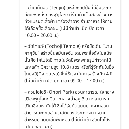
– ย่านเท็นจิน (Tenjin) แหล่งชอปปิ้งที่มีชื่อเสียง
อีกแห่งหนึ่งของฟุกุโอกะ มีร้านค้าเต็มสองข้างทาง
ทั้งแบรนด์เสื้อผ้า เครื่องสำอาง ร้านอาหาร ให้ท่าน
ได้เลือกซื้อเลือกชม (ไม่มีค่าเข้า เปิด-ปิด เวลา
10.00 – 20.00 น.)
– วัดโทโชจิ (Tochoji Temple) หรือชื่อเดิม “นาน
กาคุซัน” สร้างขึ้นสมันเฮอัน โดยพระชื่อดังในสมัย
นั้นคือ โคโบไดชิ ภายในวัดมีพระพุทธรูปทำจากไม้
แกะสลัก มีความสูง 10.8 เมตร หรือที่รู้จักกันในชื่อ
ไดบุสสึ(Daibutsu) ซึ่งใช้เวลาในการสร้างถึง 4 ปี
(ไม่มีค่าเข้า เปิด-ปิด เวลา 09.00 – 17.00 น.)
– สวนโอโฮริ (Ohori Park) สวนสาธารณะใจกลาง
เมืองฟุกุโอกะ มีเกาะกลางน้ำอยู่ 3 เกาะ สามารถ
เดินเชื่อมหากันได้ ซึ่งได้รับต้นแบบมากจากสวน
สาธารณะทะเลสาบเวสต์ของประเทศจีน เหมาะ
สำหรับมาเดินเล่นพักผ่อน (ไม่มีค่าเข้า สวนโอโฮริ
เปิดตลอดเวลา)