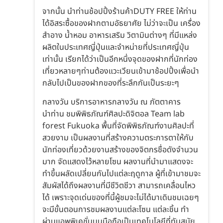
จากนั้น นำท่านช้อปปิ้งร้านค้าDUTY FREE ให้ท่าน
ได้อิสระซื้อของฝากตามอัธยาศัย ไม่ว่าจะเป็น เครื่อง
สำอาง น้ำหอม อาหารเสริม วิตามินต่างๆ ที่มีแหล่ง
ผลิตในประเทศญี่ปุ่นและจำหน่ายที่ประเทศญี่ปุ่น
เท่านั้น เรียกได้ว่าเป็นอีกหนึ่งจุดของฝากที่นักท่อง
เที่ยวหลายๆท่านต้องแวะเวียนเข้ามาช้อปปิ้งเพื่อนำ
กลับไปเป็นของฝากของที่ระลึกกันเป็นระยะๆ
กลางวัน บริการอาหารกลางวัน ณ ภัตตาคาร
นำท่าน ชมพิพิธภัณฑ์ศิลปะดิจิตอล Team lab
forest Fukuoka พื้นที่จัดพิพิธภัณฑ์งานศิลปะที่
สวยงาม เป็นผลงานที่สร้างความตระการตาให้กับ
นักท่องเที่ยวด้วยงานสร้างของจิตกรชื่อดังจำนวน
มาก จัดแสดงไว้หลายโซน ผลงานที่นำมาแสดงจะ
ทำขึ้นผลัดเปลี่ยนกันไปแต่ละฤดูกาล ผู้ที่เข้ามาชมจะ
สัมผัสได้ถึงผลงานที่มีชีวิตชีวา สามารถเคลื่อนไหว
ได้ เพราะจุดเด่นของที่นี้ผู้ชมจะไม่ได้มาเดินชมเฉยๆ
จะมีขั้นตอนการชมผลงานแต่ละโซน แต่ละชิ้น ทำ
ผ่านแอพพิเคชั่นบนมือถือเป็นเทคโนโลยีที่ทันสมัย