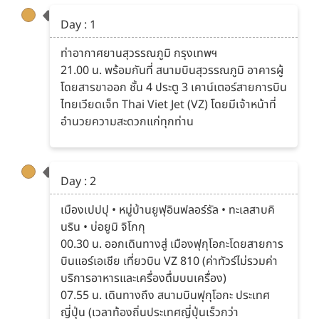
Day : 1
ท่าอากาศยานสุวรรณภูมิ กรุงเทพฯ
21.00 น. พร้อมกันที่ สนามบินสุวรรณภูมิ อาคารผู้
โดยสารขาออก ชั้น 4 ประตู 3 เคาน์เตอร์สายการบิน
ไทยเวียดเจ็ท Thai Viet Jet (VZ) โดยมีเจ้าหน้าที่
อำนวยความสะดวกแก่ทุกท่าน
Day : 2
เมืองเปปปุ • หมู่บ้านยูฟุอินฟลอร์รัล • ทะเลสาบคิ
นริน • บ่อยูมิ จิโกกุ
00.30 น. ออกเดินทางสู่ เมืองฟุกุโอกะโดยสายการ
บินแอร์เอเชีย เที่ยวบิน VZ 810 (ค่าทัวร์ไม่รวมค่า
บริการอาหารและเครื่องดื่มบนเครื่อง)
07.55 น. เดินทางถึง สนามบินฟุกุโอกะ ประเทศ
ญี่ปุ่น (เวลาท้องถิ่นประเทศญี่ปุ่นเร็วกว่า