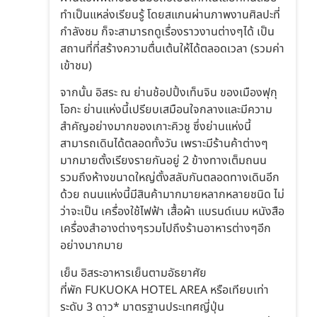
ทำเป็นแหล่งเรียนรู้ โดยสแกนผ่านภาพงานศิลปะที่
กำลังชม ก็จะสามารถดูเรื่องราวงานต่างๆได้ เป็น
สถานที่ที่สร้างความตื่นเต้นให้ได้ตลอดเวลา (รวมค่า
เข้าชม)
จากนั้น อิสระ ณ ย่านช้อปปิ้งเท็นจิน ของเมืองฟุกุ
โอกะ ย่านแห่งนี้เปรียบเสมือนใจกลางและมีความ
สำคัญอย่างมากของเกาะคิวชู ซึ่งย่านแห่งนี้
สามารถเดินได้ตลอดทั้งวัน เพราะมีร้านค้าต่างๆ
มากมายตั้งเรียงรายกันอยู่ 2 ข้างทางเต็มถนน
รวมถึงห้างขนาดใหญ่ตั้งสลับกันตลอดทางเดินอีก
ด้วย ถนนแห่งนี้มีสินค้ามากมายหลากหลายชนิด ไม่
ว่าจะเป็น เครื่องใช้ไฟฟ้า เสื้อผ้า แบรนด์เนม หนังสือ
เครื่องสำอางต่างๆรวมไปถึงร้านอาหารต่างๆอีก
อย่างมากมาย
เย็น อิสระอาหารเย็นตามอัธยาศัย
ที่พัก FUKUOKA HOTEL AREA หรือเทียบเท่า
ระดับ 3 ดาว* มาตรฐานประเทศญี่ปุ่น