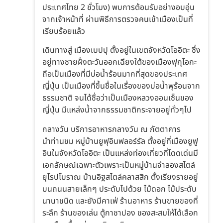
ประเทศไทย 2 ชั่วโมง) พบการต้อนรับอย่างอบอุ่น
จากเจ้าหน้าที่ ผ่านพิธีการตรวจคนเข้าเมืองเป็นที่
เรียบร้อยแล้ว
เดินทางสู่ เมืองเบปปุ ตั้งอยู่ในเขตจังหวัดโออิตะ ซึ่ง
อยู่ทางชายฝั่งตะวันออกเฉียงใต้ของเมืองฟุกุโอกะ
ถือเป็นเมืองที่มีบ่อน้ำร้อนมากที่สุดของประเทศ
ญี่ปุ่น เป็นเมืองที่ขึ้นชื่อในเรื่องของบ่อน้ำพุร้อนจาก
ธรรมชาติ จนได้ชื่อว่าเป็นเมืองหลวงออนเซ็นของ
ญี่ปุ่น มีแหล่งน้ำจากธรรมชาติกระจายอยู่ทั่วๆไป
กลางวัน บริการอาหารกลางวัน ณ ภัตตาคาร
นำท่านชม หมู่บ้านยูฟุอินฟลอร์รัล ตั้งอยู่ที่เมืองยูฟู
อินในจังหวัดโออิตะ เป็นแหล่งท่องเที่ยวที่โดดเด่นมี
เอกลักษณ์เฉพาะตัวเพราะเป็นหมู่บ้านจำลองสไตล์
ยุโรปโบราณ บ้านอิฐสไตล์คลาสสิก ตั้งเรียงรายอยู่
บนถนนสายเล็กๆ ประดับไปด้วย ไม้ดอก ไม้ประดับ
นานาชนิด และยังมีคาเฟ่ ร้านอาหาร ร้านขายของที่
ระลึก ร้านของเล่น ตู้กาชาปอง ของสะสมให้ได้เลือก