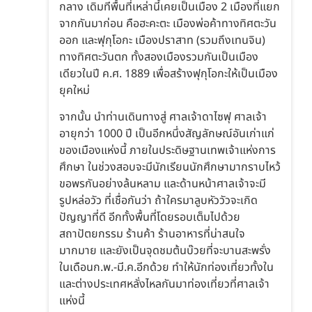
กลาง เดิมทีพื้นที่เหล่านี้เคยเป็นเมือง 2 เมืองที่แยก
จากกันมาก่อน คือฮะคะตะ เมืองพ่อค้าทางทิศตะวัน
ออก และฟุกุโอกะ เมืองปราสาท (รวมถึงเทนจิน)
ทางทิศตะวันตก ทั้งสองเมืองรวมกันเป็นเมือง
เดียวในปี ค.ศ. 1889 เพื่อสร้างฟุกุโอกะให้เป็นเมือง
ยุคใหม่
จากนั้น นำท่านเดินทางสู่ ศาลเจ้าดาไซฟุ ศาลเจ้า
อายุกว่า 1000 ปี เป็นอีกหนึ่งสัญลักษณ์อันเก่าแก่
ของเมืองแห่งนี้ ภายในประดิษฐานเทพเจ้าแห่งการ
ศึกษา ในช่วงสอบจะมีนักเรียนนักศึกษามากราบไหว้
ขอพรกันอย่างล้นหลาม และด้านหน้าศาลเจ้าจะมี
รูปหล่อวัว ที่เชื่อกันว่า ถ้าใครมาลูบหัววัวจะเกิด
ปัญญาที่ดี อีกทั้งพื้นที่โดยรอบเต็มไปด้วย
สถาปัตยกรรม ร้านค้า ร้านอาหารที่น่าสนใจ
มากมาย และยังเป็นจุดชมต้นบ๊วยที่จะบานสะพรั่ง
ในเดือนก.พ.-มี.ค.อีกด้วย ทำให้นักท่องเที่ยวทั้งใน
และต่างประเทศหลั่งไหลกันมาท่องเที่ยวที่ศาลเจ้า
แห่งนี้