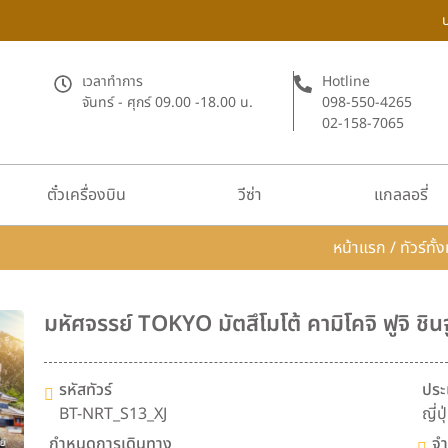
เวลาทำการ
Hotline
จันทร์ - ศุกร์ 09.00 -18.00 น.
098-550-4265
02-158-7065
ตั๋วเครื่องบิน
วีซ่า
แกลลอรี่
หน้าแรก
/
ทัวร์ทั
มหัศจรรย์ TOKYO มัตสึโมโต้ คามิโคจิ ฟูจิ ชินจ
รหัสทัวร์
ประ
BT-NRT_S13_XJ
ญี่ปุ
กำหนดการเดินทาง
จำ