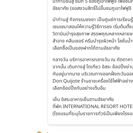
นำท่านขึ้นสู่ ชั้นที่ 5 ของภูเขาไฟฟูจิ 
อัธยาศัย (ขอสงวนสิทธิ์ไม่ขึ้นชมภูเขาไฟ
นำท่านสู่ กิจกรรมชงชา เป็นศูนย์การเรียนรู
เซนเซมาสอนให้ความรู้วิธีการชง เริ่มต้นตั้
วิตามินบำรุงสุขภาพ สรรพคุณหลากหลายชนิด
สำอาง คลีนเซอร์ ครีมบำรุงผิวหน้า โลชั่นน
เลือกซื้อเป็นของฝากได้ตามอัธยาศัย
กลางวัน บริการอาหารกลางวัน ณ ภัตตาคา
จากนั้น เดินทางสู่ โตเกียว อิสระ ช้อปปิ้
กันอยู่มากมาย บริเวณทางออกฝั่งตะวันออกของ
Don Quijote ร้านขายเครื่องใช้ไฟฟ้าอย่
เลือกช้อปปิ้งกันอย่างเต็มอิ่ม
เย็น อิสระอาหารเย็นตามอัธยาศัย
ที่พัก INTERNATIONAL RESORT HOTEL Y
(โรงแรมที่ระบุในรายการทัวร์เป็นเพียงโรงแร