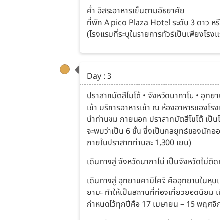
ค่ำ อิสระอาหารเย็นตามอัธยาศัย
ที่พัก Alpico Plaza Hotel ระดับ 3 ดาว ห
(โรงแรมที่ระบุในรายการทัวร์เป็นเพียงโรงแร
Day : 3
ปราสาทมัตสึโมโต้ • จังหวัดนากาโน่ • อุทยา
เช้า บริการอาหารเช้า ณ ห้องอาหารของโร
นำท่านชม ภายนอก ปราสาทมัตสึโมโต้ เป็นโ
จะพบว่าเป็น 6 ชั้น ซึ่งเป็นกลยุทธ์ของน
ภายในปราสาทท่านละ 1,300 เยน)
เดินทางสู่ จังหวัดนากาโน่ เป็นจังหวัดไม่
เดินทางสู่ อุทยานคามิโคจิ คืออุทยานในหุบ
ยามะ ทำให้เป็นสถานที่ท่องเที่ยวยอดนิยม เน
กำหนดไว้ทุกปีคือ 17 เมษายน – 15 พฤศจิก