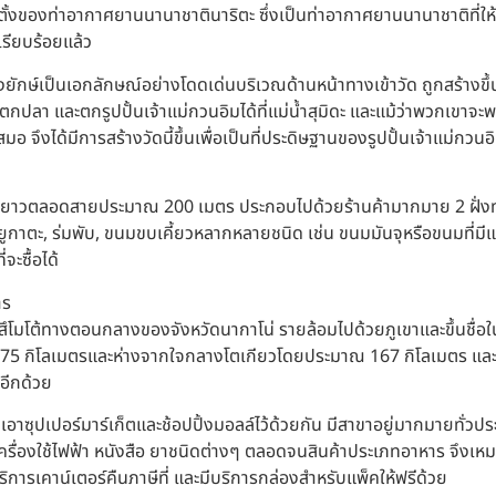
นที่ตั้งของท่าอากาศยานนานาชาตินาริตะ ซึ่งเป็นท่าอากาศยานนานาชาติที่ใ
รียบร้อยแล้ว
งยักษ์เป็นเอกลักษณ์อย่างโดดเด่นบริเวณด้านหน้าทางเข้าวัด ถูกสร้างขึ
กปลา และตกรูปปั้นเจ้าแม่กวนอิมได้ที่แม่น้ำสุมิดะ และแม้ว่าพวกเขาจะพยา
มอ จึงได้มีการสร้างวัดนี้ขึ้นเพื่อเป็นที่ประดิษฐานของรูปปั้นเจ้าแม่กว
ยาวตลอดสายประมาณ 200 เมตร ประกอบไปด้วยร้านค้ามากมาย 2 ฝั่งทาง
กาตะ, ร่มพับ, ขนมขบเคี้ยวหลากหลายชนิด เช่น ขนมมันจุหรือขนมที่มีแป้
จะซื้อได้
าร
ำมัตสึโมโต้ทางตอนกลางของจังหวัดนากาโน่ รายล้อมไปด้วยภูเขาและขึ้นชื่อในเ
5 กิโลเมตรและห่างจากใจกลางโตเกียวโดยประมาณ 167 กิโลเมตร และในปี 
อีกด้วย
วมเอาซุปเปอร์มาร์เก็ตและช้อปปิ้งมอลล์ไว้ด้วยกัน มีสาขาอยู่มากมายทั่ว
กกะ เครื่องใช้ไฟฟ้า หนังสือ ยาชนิดต่างๆ ตลอดจนสินค้าประเภทอาหาร จึงเหมา
ารเคาน์เตอร์คืนภาษีที่ และมีบริการกล่องสำหรับแพ็คให้ฟรีด้วย