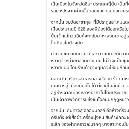
เป็นเมืองในจังหวัดชิบะ ประเทศญี่ปุ่น เป็
รอบ หลังจากผ่านขั้นตอนของกรมศุลกากรเ
จากนั้น ชมวัดอาซากุสะ ที่มีประตูและโคมแด
เมื่อประมาณปี 628 สองพี่น้องได้ออกเรือไปต
ปั้นเจ้าแม่กวนอิมก็จะกลับมาหาพวกเขาอยู่เส
โตเกียวในปัจจุบัน
นำท่านชม ถนนนากามิเสะ ตัวถนนจะมีความ
หลายจำหน่ายตลอดทางเดิน ไม่ว่าจะเป็นชุดยู
หลายแบบ โดยร้านค้าต่างๆมักจะให้ชิมก่อนที่
กลางวัน บริการอาหารกลางวัน ณ ร้านอาห
เดินทางสู่ เมืองมัตสึโมโต้ ตั้งอยู่ในลุ่มน้
อยู่ห่างจากเมืองหลวงนากาโน่โดยประมาณ 7
เป็นเจ้าภาพจัดการแข่งขันโอลิมปิกฤดูหนาว
จากนั้น เดินทางสู่ อิออนมอลล์ คือห้างที่ร
ครันตั้งแต่เสื้อผ้าเครื่องนุ่งห่ม สินค้าซั
ระลึก ของฝากคราวละมากๆ บางสาขาจะมีบริก