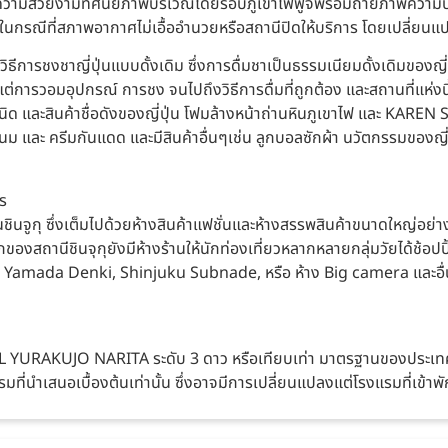
เพื่อชมความสวยงามทัศนียภาพบริเวณโดยรอบภูเขาไฟฟูจิพร้อมถ่ายภาพความป
ฟูจิ ในกรณีที่สภาพอากาศไม่เอื้ออำนวยหรือสถานีปิดให้บริการ โดยเปลี
้วิธีการชงชาญี่ปุ่นแบบดั้งเดิม ซึ่งการดื่มชาเป็นธรรมเนียมดั้งเดิมของญ
งแต่การวอมอุปกรณ์ การชง จนไปถึงวิธีการดื่มที่ถูกต้อง และสถานที่แห่งน
 และสินค้าชื่อดังของญี่ปุ่น โฟมล้างหน้าถ่านหินภูเขาไฟ และ KAREN S
้ำนม และ ครีมกันแดด และมีสินค้าอื่นๆเช่น ลูกบอลซักผ้า นวัตกรรมของญี
ร
งย่านชินจูกุ ซึ่งเต็มไปด้วยห้างสินค้าแฟชั่นและห้างสรรพสินค้าขนาดใหญ
สถานีชินจุกุยังมีห้างร้านให้นักท่องเที่ยวหลากหลายกลุ่มวัยได้ช้อปปิ้ง
าง Yamada Denki, Shinjuku Subnade, หรือ ห้าง Big camera และอื่
URAKUJO NARITA ระดับ 3 ดาว หรือเทียบเท่า มาตรฐานของประเทศญ
มที่นำเสนอเบื้องต้นเท่านั้น ซึ่งอาจมีการเปลี่ยนแปลงแต่โรงแรมที่เข้าพ