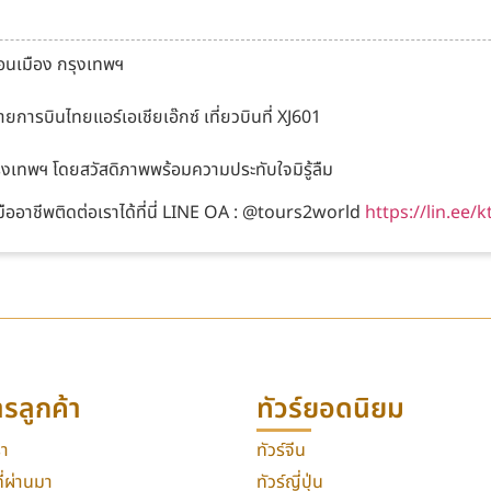
อนเมือง กรุงเทพฯ
ารบินไทยแอร์เอเชียเอ๊กซ์ เที่ยวบินที่ XJ601
งเทพฯ โดยสวัสดิภาพพร้อมความประทับใจมิรู้ลืม
ืออาชีพติดต่อเราได้ที่นี่ LINE OA : @tours2world
https://lin.ee
ารลูกค้า
ทัวร์ยอดนิยม
รา
ทัวร์จีน
่ผ่านมา
ทัวร์ญี่ปุ่น