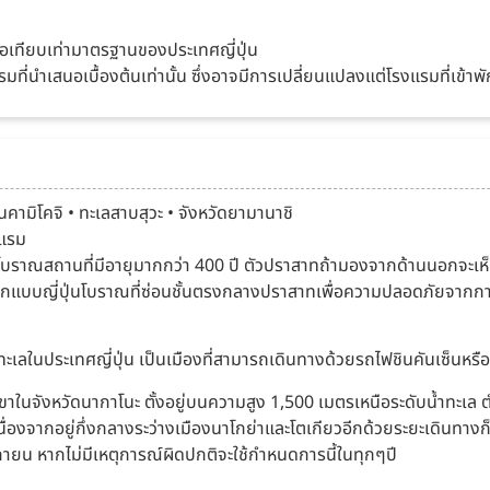
รือเทียบเท่ามาตรฐานของประเทศญี่ปุ่น
มที่นำเสนอเบื้องต้นเท่านั้น ซึ่งอาจมีการเปลี่ยนแปลงแต่โรงแรมที่เข้าพ
นคามิโคจิ • ทะเลสาบสุวะ • จังหวัดยามานาชิ
งแรม
บราณสถานที่มีอายุมากกว่า 400 ปี ตัวปราสาทถ้ามองจากด้านนอกจะเห็นห
ักออกแบบญี่ปุ่นโบราณที่ซ่อนชั้นตรงกลางปราสาทเพื่อความปลอดภัยจากก
ติดทะเลในประเทศญี่ปุ่น เป็นเมืองที่สามารถเดินทางด้วยรถไฟชินคันเซ็นห
เขาในจังหวัดนากาโนะ ตั้งอยู่บนความสูง 1,500 เมตรเหนือระดับน้ำทะเล 
ื่องจากอยู่กึ่งกลางระว่างเมืองนาโกย่าและโตเกียวอีกด้วยระยะเดินทางก็ใ
ายน หากไม่มีเหตุการณ์ผิดปกติจะใช้กำหนดการนี้ในทุกๆปี