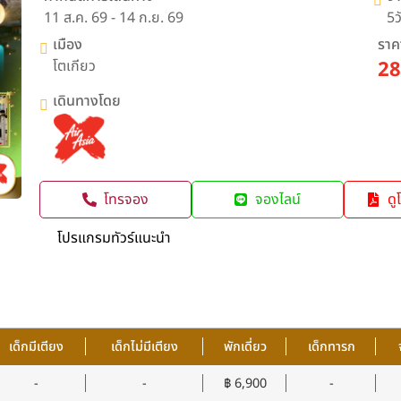
11 ส.ค. 69 - 14 ก.ย. 69
5ว
เมือง
ราคา
โตเกียว
28
เดินทางโดย
โทรจอง
จองไลน์
ดู
โปรแกรมทัวร์แนะนำ
เด็กมีเตียง
เด็กไม่มีเตียง
พักเดี่ยว
เด็กทารก
-
-
฿ 6,900
-