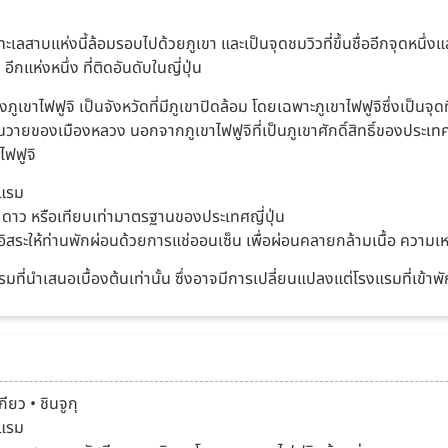
งทะเลสาบแห่งนี้ล้อมรอบไปด้วยภูเขา และเป็นจุดชมวิวที่ขึ้นชื่ออีกจุดหนึ่
ีกแห่งหนึ่ง ที่ติดอันดับในญี่ปุ่น
องภูเขาไฟฟูจิ เป็นจังหวัดที่มีภูเขาปิดล้อม โดยเฉพาะภูเขาไฟฟูจิซึ่งเป็นจุด
่นวายของเมืองหลวง นอกจากภูเขาไฟฟูจิที่เป็นภูเขาศักดิ์สิทธิ์ของประเทศ
ฟฟูจิ
งแรม
าว หรือเทียบเท่ามาตรฐานของประเทศญี่ปุ่น
ิสระให้ท่านพักผ่อนด้วยการแช่ออนเซ็น เพื่อผ่อนคลายกล้ามเนื้อ ความเ
มที่นำเสนอเบื้องต้นเท่านั้น ซึ่งอาจมีการเปลี่ยนแปลงแต่โรงแรมที่เข้าพ
ียว • ชินจูกุ
งแรม