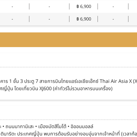
-
-
฿ 6,900
-
-
-
฿ 6,900
-
าร 1 ชั้น 3 ประตู 7 สายการบินไทยแอร์เอเชียเอ๊กซ์ Thai Air Asia X (
ญี่ปุ่น โดยเที่ยวบิน XJ600 (ค่าทัวร์ไม่รวมอาหารบนเครื่อง)
 • ถนนนากามิเสะ • เมืองมัตสึโมโต้ • อิออนมอลล์
ริตะ ประเทศญี่ปุ่น พบการต้อนรับอย่างอบอุ่นจากเจ้าหน้าที่ (เวลาท้องถิ