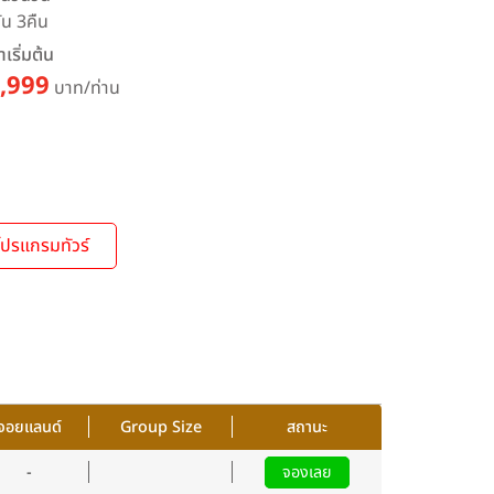
ัน 3คืน
เริ่มต้น
,999
บาท/ท่าน
โปรแกรมทัวร์
จอยแลนด์
Group Size
สถานะ
-
จองเลย