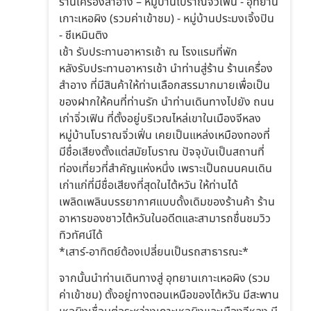
ร้านเครื่องสำอาง – หมู่บ้านโบราณจิ่วเฟิ่น - อุทยาน
เกาะเหอผิง (รวมค่าเข้าชม) - หมู่บ้านประมงเจิ้งปิน
- ซีเหมินติง
เช้า รับประทานอาหารเช้า ณ โรงแรมที่พัก
หลังรับประทานอาหารเช้า นำท่านสู่ร้าน ร้านเครื่อง
สำอาง ที่มีสินค้าให้ท่านเลือกสรรมากมายเพื่อเป็น
ของฝากให้คนที่ท่านรัก นำท่านเดินทางไปยัง ถนน
เก่าจิ่วเฟิน ที่ตั้งอยู่บริเวณไหล่เขาในเมืองจีหลง
หมู่บ้านโบราณจิ่วเฟิ่น เคยเป็นแหล่งเหมืองทองที่
มีชื่อเสียงตั้งแต่สมัยโบราณ ปัจจุบันเป็นสถานที่
ท่องเที่ยวที่สำคัญแห่งหนึ่ง เพราะเป็นถนนคนเดิน
เก่าแก่ที่มีชื่อเสียงที่สุดในไต้หวัน ให้ท่านได้
เพลิดเพลินบรรยากาศแบบดั้งเดิมของร้านค้า ร้าน
อาหารของชาวไต้หวันในอดีตและสามารถชื่นชมวิว
ทิวทัศน์ได้
*เสาร์-อาทิตย์ต้องเปลี่ยนเป็นรถสาธารณะ*
จากนั้นนำท่านเดินทางสู่ อุทยานเกาะเหอผิง (รวม
ค่าเข้าชม) ตั้งอยู่ทางตอนเหนือของไต้หวัน มีสะพาน