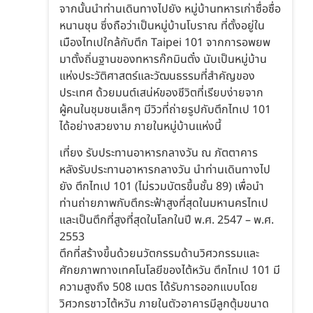
จากนั้นนำท่านเดินทางไปยัง หมู่บ้านทหารเก่าซื่อซื่อ
หนานชุน ซึ่งถือว่าเป็นหมู่บ้านโบราณ ที่ตั้งอยู่ใน
เมืองไทเปใกล้กับตึก Taipei 101 จากการอพยพ
มาตั้งถิ่นฐานของทหารก๊กมินตั๋ง นับเป็นหมู่บ้าน
แห่งประวัติศาสตร์และวัฒนธรรมที่สำคัญของ
ประเทศ ด้วยมนต์เสน่ห์ของชีวิตที่เรียบง่ายจาก
ผู้คนในชุมชนเล็กๆ มีวิวที่ถ่ายรูปกับตึกไทเป 101
ได้อย่างสวยงาม ภายในหมู่บ้านแห่งนี้
เที่ยง รับประทานอาหารกลางวัน ณ ภัตตาคาร
หลังรับประทานอาหารกลางวัน นำท่านเดินทางไป
ยัง ตึกไทเป 101 (ไม่รวมบัตรขึ้นชั้น 89) เพื่อนำ
ท่านถ่ายภาพกับตึกระฟ้าสูงที่สุดในมหานครไทเป
และเป็นตึกที่สูงที่สุดในโลกในปี พ.ศ. 2547 – พ.ศ.
2553
ตึกที่สร้างขึ้นด้วยนวัตกรรมด้านวิศวกรรมและ
ศักยภาพทางเทคโนโลยีของไต้หวัน ตึกไทเป 101 มี
ความสูงถึง 508 เมตร ได้รับการออกแบบโดย
วิศวกรชาวไต้หวัน ภายในตัวอาคารมีลูกตุ้มขนาด