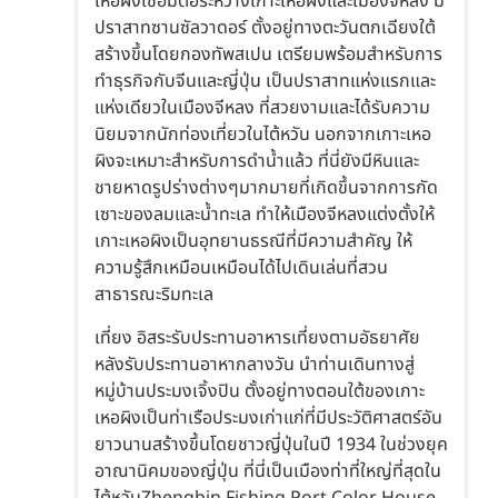
เหอผิงเชื่อมต่อระหว่างเกาะเหอผิงและเมืองจีหลง มี
ปราสาทซานซัลวาดอร์ ตั้งอยู่ทางตะวันตกเฉียงใต้
สร้างขึ้นโดยกองทัพสเปน เตรียมพร้อมสำหรับการ
ทำธุรกิจกับจีนและญี่ปุ่น เป็นปราสาทแห่งแรกและ
แห่งเดียวในเมืองจีหลง ที่สวยงามและได้รับความ
นิยมจากนักท่องเที่ยวในไต้หวัน นอกจากเกาะเหอ
ผิงจะเหมาะสำหรับการดำน้ำแล้ว ที่นี่ยังมีหินและ
ชายหาดรูปร่างต่างๆมากมายที่เกิดขึ้นจากการกัด
เซาะของลมและน้ำทะเล ทำให้เมืองจีหลงแต่งตั้งให้
เกาะเหอผิงเป็นอุทยานธรณีที่มีความสำคัญ ให้
ความรู้สึกเหมือนเหมือนได้ไปเดินเล่นที่สวน
สาธารณะริมทะเล
เที่ยง อิสระรับประทานอาหารเที่ยงตามอัธยาศัย
หลังรับประทานอาหากลางวัน นำท่านเดินทางสู่
หมู่บ้านประมงเจิ้งปิน ตั้งอยู่ทางตอนใต้ของเกาะ
เหอผิงเป็นท่าเรือประมงเก่าแก่ที่มีประวัติศาสตร์อัน
ยาวนานสร้างขึ้นโดยชาวญี่ปุ่นในปี 1934 ในช่วงยุค
อาณานิคมของญี่ปุ่น ที่นี่เป็นเมืองท่าที่ใหญ่ที่สุดใน
ไต้หวันZhengbin Fishing Port Color House