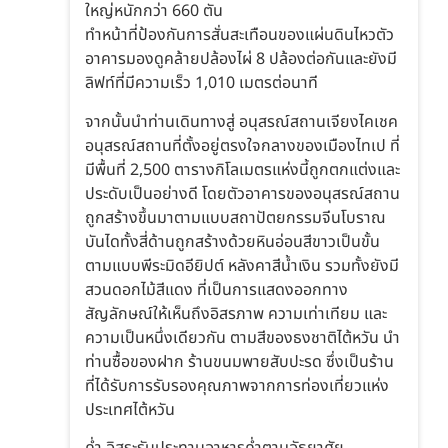
ใหญ่หนักกว่า 660 ตัน
ทำหน้าที่ป้องกันการสั่นสะเทือนของแผ่นดินไหวตัว
อาคารมองดูคล้ายปล้องไผ่ 8 ปล้องต่อกันและยังมี
ลิฟท์ที่มีความเร็ว 1,010 เมตรต่อนาที
จากนั้นนำท่านเดินทางสู่ อนุสรณ์สถานเจียงไคเชค
อนุสรณ์สถานที่ตั้งอยู่ตรงใจกลางของเมืองไทเป ที่
มีพื้นที่ 2,500 ตารางกิโลเมตรแห่งนี้ถูกตกแต่งและ
ประดับเป็นอย่างดี โดยตัวอาคารของอนุสรณ์สถาน
ถูกสร้างขึ้นมาตามแบบสถาปัตยกรรมจีนโบราณ
บันไดทั้งสี่ด้านถูกสร้างด้วยหินอ่อนสีขาวเป็นขั้น
ตามแบบพีระมิดอียิปต์ หลังคาสีน้ำเงิน รวมทั้งยังมี
สวนดอกไม้สีแดง ที่เป็นการแสดงออกทาง
สัญลักษณ์ให้เห็นถึงอิสรภาพ ความเท่าเทียม และ
ความเป็นหนึ่งเดียวกัน ตามสีของธงชาติไต้หวัน นำ
ท่านซื้อของฝาก ร้านขนมพายสับปะรด ซึ่งเป็นร้าน
ที่ได้รับการรับรองคุณภาพจากการท่องเที่ยวแห่ง
ประเทศไต้หวัน
ค่ำ อิสระรับประทานอาหารค่ำตามอัธยาศัย