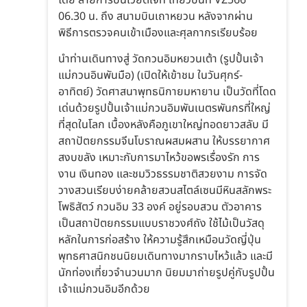
โดย สายการบินเวียตเจ็ท เที่ยวบินที่ VZ566
06.30 น. ถึง สนามบินเถาหยวน หลังจากผ่าน
พิธีการตรวจคนเข้าเมืองและศุลกากรเรียบร้อย
นำท่านเดินทางสู่ วัดกวนอิมหยวนเต้า (รูปปั้นเจ้า
แม่กวนอินพันมือ) (เปิดให้เข้าชม ในวันศุกร์-
อาทิตย์) วัดศาสนาพุทธนิกายมหายาน เป็นวัดที่โดด
เด่นด้วยรูปปั้นเจ้าแม่กวนอิมพันเนตรพันกรที่ใหญ่
ที่สุดในโลก เบื้องหลังคือภูเขาใหญ่ทอดยาวสลับ มี
สถาปัตยกรรมจีนโบราณผสมผสาน ให้บรรยากาศ
สงบขลัง เหมาะกับการมาไหว้ขอพรเรื่องรัก การ
งาน เงินทอง และชมวิวธรรมชาติสวยงาม การจัด
วางสวนเรียบง่ายคล้ายสวนสไตล์เซนมีหินสลักพระ
โพธิสัตว์ กวนอิม 33 องค์ อยู่รอบสวน ตัวอาคาร
เป็นสถาปัตยกรรมแบบราชวงศ์ถัง ใช้ไม้เป็นวัสดุ
หลักในการก่อสร้าง ให้ความรู้สึกเหมือนวัดญี่ปุ่น
พุทธศาสนิกชนนิยมเดินทางมากราบไหว้แล้ว และมี
นักท่องเที่ยวจำนวนมาก นิยมมาถ่ายรูปคู่กับรูปปั้น
เจ้าแม่กวนอิมอีกด้วย