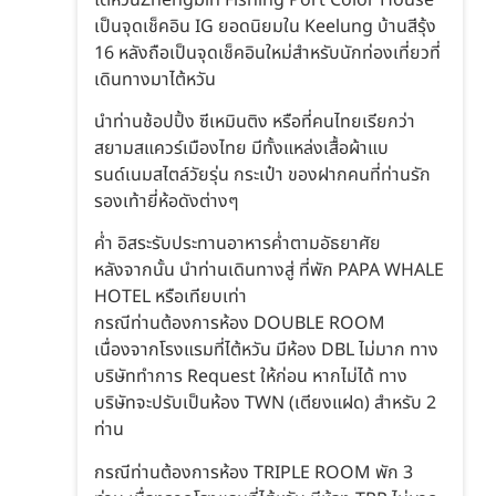
เป็นจุดเช็คอิน IG ยอดนิยมใน Keelung บ้านสีรุ้ง
16 หลังถือเป็นจุดเช็คอินใหม่สำหรับนักท่องเที่ยวที่
เดินทางมาไต้หวัน
นำท่านช้อปปิ้ง ซีเหมินติง หรือที่คนไทยเรียกว่า
สยามสแควร์เมืองไทย มีทั้งแหล่งเสื้อผ้าแบ
รนด์เนมสไตล์วัยรุ่น กระเป๋า ของฝากคนที่ท่านรัก
รองเท้ายี่ห้อดังต่างๆ
ค่ำ อิสระรับประทานอาหารค่ำตามอัธยาศัย
หลังจากนั้น นำท่านเดินทางสู่ ที่พัก PAPA WHALE
HOTEL หรือเทียบเท่า
กรณีท่านต้องการห้อง DOUBLE ROOM
เนื่องจากโรงแรมที่ไต้หวัน มีห้อง DBL ไม่มาก ทาง
บริษัททำการ Request ให้ก่อน หากไม่ได้ ทาง
บริษัทจะปรับเป็นห้อง TWN (เตียงแฝด) สำหรับ 2
ท่าน
กรณีท่านต้องการห้อง TRIPLE ROOM พัก 3