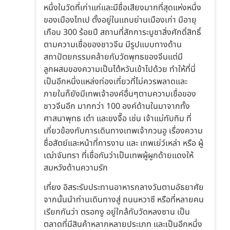
หนึ่งในวัดที่เก่าแก่และมีชื่อเสียงมากที่สุดแห่งหนึ่ง
ของเมืองไทเป ตั้งอยู่ในแถบย่านเมืองเก่า มีอายุ
เกือบ 300 ร้อยปี สถานที่สักการะบูชาสิ่งศักดิ์สิทธิ์
ตามความเชื่อของชาวจีน มีรูปแบบทางด้าน
สถาปัตยกรรมคล้ายกับวัดพุทธของจีนแต่มี
ลูกผสมของความเป็นไต้หวันเข้าไปด้วย ทำให้ที่นี่
เป็นอีกหนึ่งแหล่งท่องเที่ยวที่ไม่ควรพลาดและ
ภายในก็ยังมีเทพเจ้าองค์อื่นๆตามความเชื่อของ
ชาวจีนอีก มากกว่า 100 องค์ด้านในมาจากทั้ง
ศาสนาพุทธ เต๋า และขงจื๊อ เช่น เจ้าแม่ทับทิม ที่
เกี่ยวข้องกับการเดินทางเทพเจ้ากวนอู เรื่องความ
ซื่อสัตย์และหน้าที่การงาน และ เทพเย่ว์เหล่า หรือ ผู้
เฒ่าจันทรา ที่เชื่อกันว่าเป็นเทพผู้ผูกด้ายแดงให้
สมหวังด้านความรัก
เที่ยง อิสระรับประทานอาหารกลางวันตามอัธยาศัย
จากนั้นนำท่านเดินทางสู่ ถนนหวาซี หรือที่หลายคน
เรียกกันว่า ตรอกงู อยู่ใกล้กับวัดหลงซาน เป็น
ตลาดที่มีสินค้าหลากหลายประเภท และเป็นอีกหนึ่ง