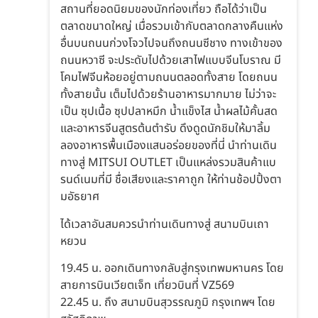
สถานที่ยอดนิยมของนักท่องเที่ยว ถือได้ว่าเป็น
ตลาดขนาดใหญ่ เมื่อรวมเข้ากับตลาดกลางคืนแห่ง
อื่นบนถนนก่วงโจวไปจนถึงถนนซีชาง ทางเข้าของ
ถนนหวาซี จะประดับไปด้วยเสาไฟแบบจีนโบราณ มี
โคมไฟจีนห้อยอยู่ตามถนนตลอดทั้งสาย โดยถนน
ทั้งสายนั้น เต็มไปด้วยร้านอาหารมากมาย ไม่ว่าจะ
เป็น ซุปเนื้อ ซุปปลาหมึก น้ำแข็งไส น้ำผลไม้คั้นสด
และอาหารจีนสูตรต้นตำรับ ดึงดูดนักชิมให้มาลิ้ม
ลองอาหารพื้นเมืองแสนอร่อยของที่นี่ นำท่านเดิน
ทางสู่ MITSUI OUTLET เป็นแหล่งรวมสินค้าแบ
รนด์เนมที่มี ชื่อเสียงและราคาถูก ให้ท่านช้อปปิ้งตา
มอัธยาศ
ได้เวลาอันสมควรนำท่านเดินทางสู่ สนามบินเถา
หยวน
19.45 น. ออกเดินทางกลับสู่กรุงเทพมหานคร โดย
สายการบินเวียตเจ็ท เที่ยวบินที่ VZ569
22.45 น. ถึง สนามบินสุวรรณภูมิ กรุงเทพฯ โดย