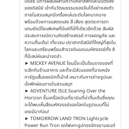
เอเชีย มีการผสมผสานความคลาสสิกและมนต์ขลัง
ของดิสนีย์ เข้ากับวัฒนธรรมของจีนได้อย่างลงตัว
ภายในสวนสนุกมีเครื่องเล่นระดับโลกมากมาย
พร้อมด้วยการแสดงแสง สี เสียง สุดตระการตา
แถมยังมีโซนพิเศษที่มีแค่ที่นี่ที่เดียวอีกด้วย สัมผัส
ประสบการณ์ความคิดสร้างสรรค์ การผจญภัย และ
ความตื่นเต้น! เที่ยวชม ปราสาทดิสนีย์ที่ใหญ่ที่สุดใน
โลกและเตรียมพร้อมสำรวจดินแดนมหัศจรรย์ทั้ง 8
ที่มีเสน่ห์และน่าจดจำ.
► MICKEY AVENUE โซนนี้จะเป็นโซนขายของที่
ระลึกกับร้านอาหาร และก็จะมีส่วนของที่ฉายหนัง
การ์ตูนสั้นของมิกกี้เม้าส์ เหมาะกับการถ่ายรูปและ
นั่งพักผ่อนภายในสวนสนุก
► ADVENTURE ISLE Soaring Over the
Horizon ขึ้นเครื่องบินเที่ยวบินที่น่าตื่นเต้นซึ่งคุณ
จะได้พบเห็นสิ่งมหัศจรรย์ของโลกในรูปแบบที่ไม่
เคยมีมาก่อน!
► TOMORROW LAND TRON Lightcycle
Power Run Tron รถไฟเหาะรูปทรงจักรยานยนต์