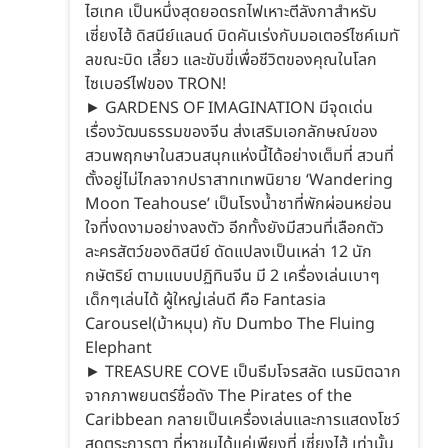
ไฮเทค เป็นหนึ่งสุดยอดรถไฟเหาะตีลังกาสำหรับ
เซี่ยงไฮ้ ดิสนีย์แลนด์ บิดคันเร่งกับมอเตอร์ไซค์เมทั
ลขณะบิด เลี้ยว และขับขี่เพื่อชีวิตของคุณในโลก
ไซเบอร์ไฟของ TRON!
► GARDENS OF IMAGINATION มีจุดเด่น
เรื่องวัฒนธรรมของจีน ส่งเสริมเอกลักษณ์ของ
สวนพฤกษาในสวนสนุกแห่งนี้ได้อย่างเต็มที่ สวนที่
ตั้งอยู่ไม่ไกลจากปราสาทเทพนิยาย ‘Wandering
Moon Teahouse’ เป็นโรงน้ำชาที่พักผ่อนหย่อน
ใจที่งดงามอย่างลงตัว อีกทั้งยังมีสวนที่เลือกตัว
ละครสัตว์ของดิสนีย์ ดัดแปลงเป็นเหล่า 12 นัก
กษัตริย์ ตามแบบปฏิทินจีน มี 2 เครื่องเล่นเบาๆ
เด็กๆเล่นได้ ผู้ใหญ่เล่นดี คือ Fantasia
Carousel(ม้าหมุน) กับ Dumbo The Fluing
Elephant
► TREASURE COVE เป็นธีมโจรสลัด เนรมิตฉาก
จากภาพยนตร์ชื่อดัง The Pirates of the
Caribbean กลายเป็นเครื่องเล่นและการแสดงโชว์
สุดตระการตา ที่หาชมได้แค่เพียงที่ เซี่ยงไฮ้ เท่านั้น