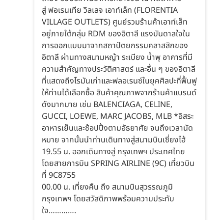
สู่ ฟอเรนเทีย วิลเลจ เอาท์เล็ท (FLORENTIA
VILLAGE OUTLETS) ศูนย์รวมร้านค้าเอาท์เล็ท
อยู่ภายใต้กลุ่ม RDM ของอิตาลี แรงบันดาลใจใน
การออกแบบมาจากสถาปัตยกรรมคลาสสิกของ
อิตาลี ผ่านทางสนามหญ้า ระเบียง น้ำพุ อาคารที่มี
ความสำคัญทางประวัติศาสตร์ และอื่น ๆ ของอิตาลี
ที่แสดงถึงโรมันเก่าและฟลอเรนซ์ในยุคศิลปะที่ฟื้นฟู
ให้ท่านได้เลือกซื้อ สินค้าคุณภาพจากร้านค้าแบรนด์
ดังมากมาย เช่น BALENCIAGA, CELINE,
GUCCI, LOEWE, MARC JACOBS, MLB *อิสระ
อาหารเย็นและช้อปปิ้งตามอัธยาศัย จนถึงเวลานัด
หมาย จากนั้นนำท่านเดินทางสู่สนามบินเซี่ยงไฮ้
19.55 น. ออกเดินทางสู่ กรุงเทพฯ ประเทศไทย
โดยสายการบิน SPRING AIRLINE (9C) เที่ยวบิน
ที่ 9C8755
00.00 น. เที่ยงคืน ถึง สนามบินสุวรรณภูมิ
กรุงเทพฯ โดยสวัสดิภาพพร้อมความประทับ
ใจ………….