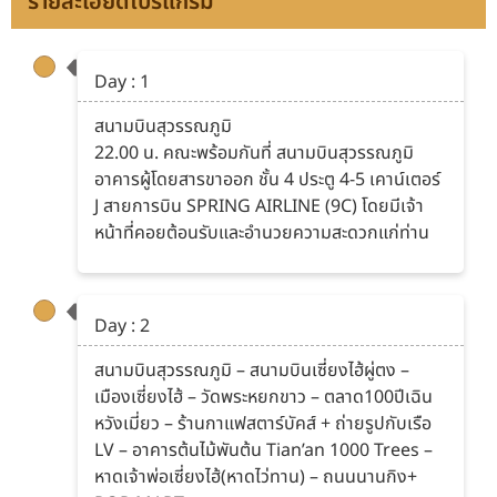
รายละเอียดโปรแกรม
Day : 1
สนามบินสุวรรณภูมิ
22.00 น. คณะพร้อมกันที่ สนามบินสุวรรณภูมิ
อาคารผู้โดยสารขาออก ชั้น 4 ประตู 4-5 เคาน์เตอร์
J สายการบิน SPRING AIRLINE (9C) โดยมีเจ้า
หน้าที่คอยต้อนรับและอำนวยความสะดวกแก่ท่าน
Day : 2
สนามบินสุวรรณภูมิ – สนามบินเซี่ยงไฮ้ผู่ตง –
เมืองเซี่ยงไฮ้ – วัดพระหยกขาว – ตลาด100ปีเฉิน
หวังเมี่ยว – ร้านกาแฟสตาร์บัคส์ + ถ่ายรูปกับเรือ
LV – อาคารต้นไม้พันต้น Tian’an 1000 Trees –
หาดเจ้าพ่อเซี่ยงไฮ้(หาดไว่ทาน) – ถนนนานกิง+