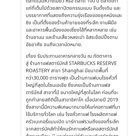
ตลาดเฉินหวางเมี่ยว หรือ ตลาด 100 ปี ตลาดเก่า
แก่ที่เต็มไปด้วยสถาปัตยกรรมแบบ จีนดั้งเดิม และ
บรรยากาศที่แสดงถึงความรุ่งเรืองของยุคหมิงและ
ชิง เป็นที่ตั้งของร้านค้าขายของที่ระลึก งานฝีมือ
และอาหารพื้นเมืองของเซี่ยงไฮ้ที่หลากหลาย เช่น
ร้านชานม และร้านเสี่ยวหลงเปา อิสระช้อปปิ้งตาม
อัธยาศัย จนถึงเวลานัดหมาย.
เที่ยง รับประทานอาหารกลางวัน ณ ภัตตาคาร
สู่ ร้านกาแฟสตาร์บัคส์ STARBUCKS RESERVE
ROASTERY สาขา Shanghai มีขนาดพื้นที่
กว่า30,000 ตารางฟุต เป็นร้านกาแฟบนโรงคั่วที่
ใหญ่ที่สุดในโซนเอเชีย ซึ่งเคยเป็นร้านกาแฟส
ตาร์บัคส์ สาขาที่มี ขนาดใหญ่ที่สุดในโลก ก่อนที่จะ
ถูกทำลายสถิตินี้ในสาขาชิคาโก เมื่อปลายปี 2019
ซึ่งสาขานี้มีความพิเศษมากมายให้แก่คอกาแฟที่มา
ใช้บริการทั่วโลก เช่น โรงคั่วกาแฟ โรงผลิตกาแฟ
ครัวเบเกอรี่แบบเปิด บาร์กาแฟรวมถึงของที่ระลึก
จากสตาร์บัคส์ทำให้คนรักกาแฟหรือคอสตาร์บัคส์