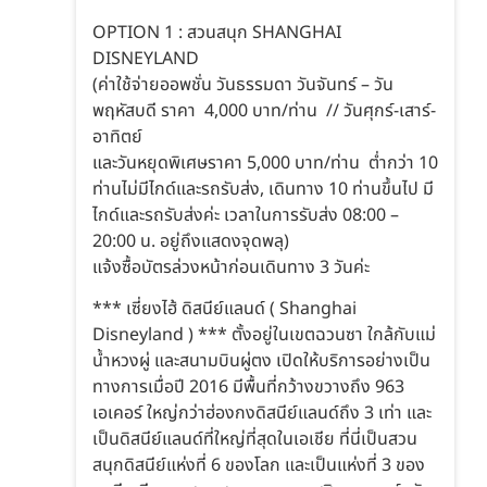
OPTION 1 : สวนสนุก SHANGHAI
DISNEYLAND
(ค่าใช้จ่ายออพชั่น วันธรรมดา วันจันทร์ – วัน
พฤหัสบดี ราคา 4,000 บาท/ท่าน // วันศุกร์-เสาร์-
อาทิตย์
และวันหยุดพิเศษราคา 5,000 บาท/ท่าน ต่ำกว่า 10
ท่านไม่มีไกด์และรถรับส่ง, เดินทาง 10 ท่านขึ้นไป มี
ไกด์และรถรับส่งค่ะ เวลาในการรับส่ง 08:00 –
20:00 น. อยู่ถึงแสดงจุดพลุ)
แจ้งซื้อบัตรล่วงหน้าก่อนเดินทาง 3 วันค่ะ
*** เซี่ยงไฮ้ ดิสนีย์แลนด์ ( Shanghai
Disneyland ) *** ตั้งอยู่ในเขตฉวนซา ใกล้กับแม่
น้ำหวงผู่ และสนามบินผู่ตง เปิดให้บริการอย่างเป็น
ทางการเมื่อปี 2016 มีพื้นที่กว้างขวางถึง 963
เอเคอร์ ใหญ่กว่าฮ่องกงดิสนีย์แลนด์ถึง 3 เท่า และ
เป็นดิสนีย์แลนด์ที่ใหญ่ที่สุดในเอเชีย ที่นี่เป็นสวน
สนุกดิสนีย์แห่งที่ 6 ของโลก และเป็นแห่งที่ 3 ของ