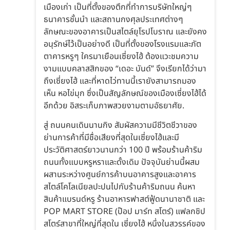
เมืองเก่า เป็นที่ตั้งของตึกที่ทำการบริษัทใหญ่ๆ
ธนาคารชั้นนำ และสถานกงศุลประเทศต่างๆ
ลักษณะของอาคารเป็นสไตล์ยุโรปโบราณ และยังคง
อนุรักษ์ไว้เป็นอย่างดี เป็นที่ตั้งของโรงแรมและภัต
ตาคารหรูๆ ใครมาเยือนเซี่ยงไฮ้ ต้องแวะชมความ
งามแบบคลาสสิกของ “เดอะ บันด์” จึงเรียกได้ว่ามา
ถึงเซี่ยงไฮ้ และที่หาดไว่ทานนี้เรายังสามารถมอง
เห็น หอไข่มุก ซึ่งเป็นสัญลักษณ์ของเมืองเซี่ยงไฮ้ได้
อีกด้วย อิสระเก็บภาพสวยงามตามอัธยาศัย.
สู่ ถนนคนเดินนานกิง สัมผัสความมีชีวิตชีวาของ
ย่านการค้าที่มีชื่อเสียงที่สุดในเซี่ยงไฮ้และมี
ประวัติศาสตร์ยาวนานกว่า 100 ปี พร้อมร้านค้าริม
ถนนทั้งแบบหรูหราและดั้งเดิม ปัจจุบันย่านนี้ผสม
ผสานระหว่างศูนย์การค้าบนอาคารสูงและอาคาร
สไตล์โคโลเนียลปะปนไปกับร้านค้าริมถนน ค้นหา
สินค้าแบรนด์หรู ร้านอาหารฟาสต์ฟู้ดนานาชาติ และ
POP MART STORE (ป๊อป มาร์ท สโตร์) แฟลกชิป
สโตร์สาขาที่ใหญ่ที่สุดใน เซี่ยงไฮ้ หนึ่งในสวรรค์ของ