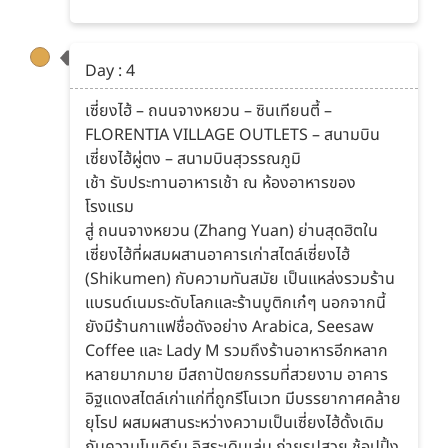
Day : 4
เซี่ยงไฮ้ – ถนนจางหยวน – ซินเทียนตี้ –
FLORENTIA VILLAGE OUTLETS – สนามบิน
เซี่ยงไฮ้ผู่ตง – สนามบินสุวรรณภูมิ
เช้า รับประทานอาหารเช้า ณ ห้องอาหารของ
โรงแรม
สู่ ถนนจางหยวน (Zhang Yuan) ย่านสุดฮิตใน
เซี่ยงไฮ้ที่ผสมผสานอาคารเก่าสไตล์เซี่ยงไฮ้
(Shikumen) กับความทันสมัย เป็นแหล่งรวมร้าน
แบรนด์เนมระดับโลกและร้านบูติกเก๋ๆ นอกจากนี้
ยังมีร้านกาแฟชื่อดังอย่าง Arabica, Seesaw
Coffee และ Lady M รวมถึงร้านอาหารอีกหลาก
หลายมากมาย มีสถาปัตยกรรมที่สวยงาม อาคาร
อิฐแดงสไตล์เก่าแก่ที่ถูกรีโนเวท มีบรรยากาศคล้าย
ยุโรป ผสมผสานระหว่างความเป็นเซี่ยงไฮ้ดั้งเดิม
กับความโมเดิร์น อิสระเดินเล่น ถ่ายรูปสวย ช้อปปิ้ง