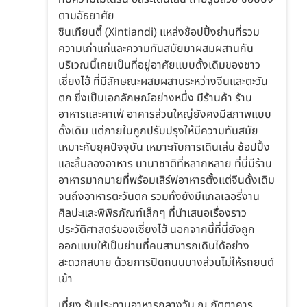
ตามอัธยาศัย
ซินเทียนตี้ (Xintiandi) แหล่งช้อปปิ้งย่านที่รวม
ความเก่าแก่และความทันสมัยมาผสมผสานกัน
บริเวณนี้เคยเป็นที่อยู่อาศัยแบบดั้งเดิมของชาว
เซี่ยงไฮ้ ที่มีลักษณะผสมผสานระหว่างจีนและตะวัน
ตก ซึ่งเป็นเอกลักษณ์อย่างหนึ่ง มีร้านค้า ร้าน
อาหารและคาเฟ่ อาคารส่วนใหญ่ยังคงมีสภาพแบบ
ดั้งเดิม แต่ภายในถูกปรับปรุงให้มีความทันสมัย
เหมาะกับยุคปัจจุบัน เหมาะกับการเดินเล่น ช้อปปิ้ง
และลิ้มลองอาหาร นานาชาติที่หลากหลาย ที่นี่มีร้าน
อาหารมากมายที่พร้อมเสิร์ฟอาหารตั้งแต่จีนดั้งเดิม
จนถึงอาหารตะวันตก รวมทั้งยังมีแกลเลอรี่งาน
ศิลปะและพิพิธภัณฑ์เล็กๆ ที่นำเสนอเรื่องราว
ประวัติศาสตร์ของเซี่ยงไฮ้ นอกจากนี้ที่นี่ยังถูก
ออกแบบให้เป็นย่านที่คนสามารถเดินได้อย่าง
สะดวกสบาย ด้วยการปิดถนนบางส่วนไม่ให้รถยนต์
เข้า
เที่ยง รับประทานอาหารกลางวัน ณ ภัตตาคาร