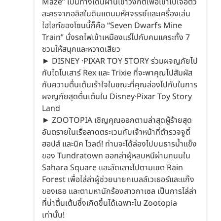
Maze” เป็นทางเดินผ่านเขาวงกตเพื่อเข้าไปเจอตัว
ละครจากอลิสในดินแดนมหัศจรรย์และเครื่องเล่น
ไฮไลท์ของโซนนี้ก็คือ “Seven Dwarfs Mine
Train” นั่งรถไฟเข้าเหมืองแร่ไปกับคนแคระทั้ง 7
ชวนให้สนุกและหวาดเสียว
► DISNEY ·PIXAR TOY STORY ร่วมผจญภัยไป
กับไดโนเสาร์ Rex และ Trixie ที่จะพาคุณไปสัมผัส
กับความตื่นเต้นเร้าใจในขณะที่คุณล่องไปกับในการ
ผจญภัยสุดตื่นเต้นใน Disney·Pixar Toy Story
Land
► ZOOTOPIA เชิญคุณออกตามล่าสุดผู้ร้ายสุด
อันตรายในเรือลาดตระเวนกับเจ้าหน้าที่ตำรวจจูดี้
ฮอปส์ และนิค ไวลด์! ท่านจะได้ล่องไปบนธารน้ำแข็ง
ของ Tundratown ออกล่าผู้หลบหนีผ่านถนนใน
Sahara Square และลัดเลาะไปตามเขต Rain
Forest เพื่อไล่ล่าผู้ช่วยนายกเบลล์เวเธอร์และแก๊ง
ของเธอ และตามหานักร้องสาวกาเซล เป็นการไล่ล่า
ที่น่าตื่นเต้นซึ่งเกิดขึ้นได้เฉพาะใน Zootopia
เท่านั้น!