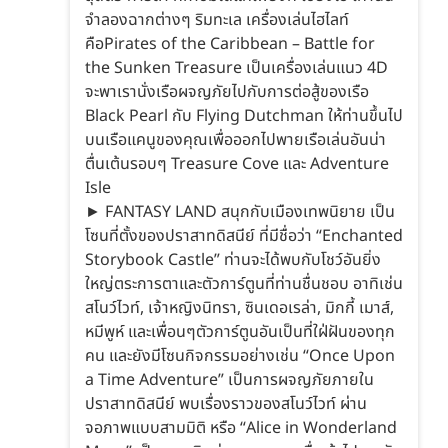
จำลองฉากต่างๆ ริมทะเล เครื่องเล่นไฮไลท์
คือPirates of the Caribbean – Battle for
the Sunken Treasure เป็นเครื่องเล่นแนว 4D
จะพาเรานั่งเรือผจญภัยไปกับการต่อสู้ของเรือ
Black Pearl กับ Flying Dutchman ให้ท่านขึ้นไป
บนเรือแคนูของคุณเพื่อออกไปพายเรือเล่นอันน่า
ตื่นเต้นรอบๆ Treasure Cove และ Adventure
Isle
► FANTASY LAND สนุกกับเมืองเทพนิยาย เป็น
โซนที่ตั้งของปราสาทดิสนีย์ ที่มีชื่อว่า “Enchanted
Storybook Castle” ท่านจะได้พบกับโชว์อันยิ่ง
ใหญ่ตระการตาและตัวการ์ตูนที่ท่านชื่นชอบ อาทิเช่น
สโนว์ไวท์, เจ้าหญิงนิทรา, ซินเดอเรล่า, มิกกี้ เมาส์,
หมีพูห์ และเพื่อนๆตัวการ์ตูนอันเป็นที่ใฝ่ฝันของทุก
คน และยังมีโซนกิจกรรมอย่างเช่น “Once Upon
a Time Adventure” เป็นการผจญภัยภายใน
ปราสาทดิสนีย์ พบเรื่องราวของสโนว์ไวท์ ผ่าน
จอภาพแบบสามมิติ หรือ “Alice in Wonderland