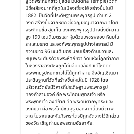
สู่ วัดพระหยกขาว (Jade Buddha Temple) วัดที่
มีชื่อเสียงมากที่สุดในเมืองเซี่ยงไฮ้ สร้างขึ้นในปี
1882 เป็นวัดที่ประดิษฐานพระพุทธรูปเก่าแก่ 2
องค์ สร้างขึ้นจากหยก ซึ่งอัญเชิญมาจากพม่าโดย
พระภิกษุชื่อ ฮุยเก็น องค์พระพุทธรูปปางนั่งมีความ
สูง 190 เซนติเมตรและ หุ้มด้วยเพชรพลอย หินมโน
ราและมรกต และองค์พระพุทธรูปปางไสยาสน์ มี
ความยาว 96 เซนติเมตร นอนเอียงด้านขวาและ
หนุนพระเศียรด้วยพระหัตถ์ขวา วัดแห่งนี้ถูกทำลาย
ในช่วงราชวงศ์ชิงถูกโค่นล้มบัลลังก์ แต่โชคดีที่
พระพุทธรูปหยกขาวไม่ได้ถูกทำลาย จึงอัญเชิญมา
ประดิษฐานที่วัดที่สร้างขึ้นใหม่ในปี 1928 โดย
บริเวณวัดยังมีวิหารที่ประดิษฐานพระพุทธรูป
ทองคำสามองค์ คือ พระโคตมพุทธเจ้า หรือ
พระพุทธเจ้า องค์ซ้าย คือ พระอมิตาภพุทธะ และ
องค์ขวา คือ พระไภษัชยคุรุ นอกจากนี้ยังมี ภาพ
วาด โบราณและคัมภีร์พระไตรปิฎกจัดวางไว้อีกส่วน
ของวัด เชิญท่านขอพรตามอัธยาศัย.