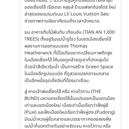
ต้องมาเยือน.  แวะถ่ายรูปคู่กับแลนด์มาร์คล่าสุด
ของเซี่ยงไฮ้ เรือเดอะ หลุยส์ ร้านแฟลกชิปสโตร์ ใหม่
ล่าสุดของแบรนด์เนม LV Louis Vuitton อิสระ
ถ่ายภาพตามอัธยาศัยจนถึงเวลานัดหมาย.
ชม อาคารต้นไม้พันต้น เทียนอัน (TIAN AN 1,000
TREES) ตั้งอยู่ริมแม่น้ำซูโจว ในเขตเมืองเซี่ยงไฮ้
ผลงานการออกแบบของ Thomas
Heatherwick ที่มีไอเดียอยากเปลี่ยนภาพตึกสูง
ในเมืองเซี่ยงไฮ้ ให้มองดูคล้ายภูเขาที่ปกคลุมไป
ด้วยป่าสีเขียวริมน้ำ เป็นการสร้าง Green Space
ในเมืองอีกรูปแบบนึง ที่ดูสวยแปลกตาจนกลาย
เป็นอีกหนึ่งจุดเช็คอินที่ต้องมาเยือน.
สู่ หาดเจ้าพ่อเซี่ยงไฮ้ หรือ หาดไว่ทาน (THE
BUND) มหานครเซี่ยงไฮ้นั้นแบ่งออกเป็นเขตเมือง
เก่าและเขตเมืองใหม่ เมืองเก่านั้นเรียกว่าฝั่งผู่ซี
(Puxi) และฝั่งเมืองใหม่เรียกว่าฝั่งผู่ตง (Pudong)
มีแม่น้ำหวงผู่ขั้นกลางและบรรยากาศของสองฝั่ง
แม่น้ำก็แตกต่างกันอย่างชัดเจน หาดไว่ทาน หรือ