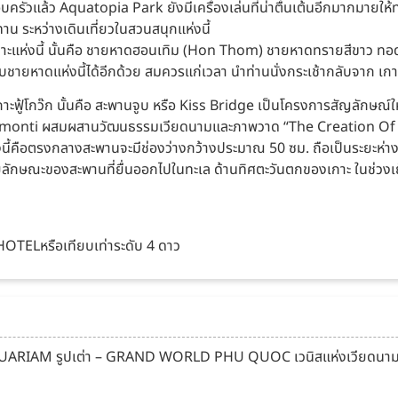
รัวแล้ว Aquatopia Park ยังมีเครื่องเล่นที่น่าตื่นเต้นอีกมากมายให้ท
น ระหว่างเดินเที่ยวในสวนสนุกแห่งนี้
อนเกาะแห่งนี้ นั้นคือ ชายหาดฮอนเทิม (Hon Thom) ชายหาดทรายสีขาว ท
ับชายหาดแห่งนี้ได้อีกด้วย สมควรแก่เวลา นำท่านนั่งกระเช้ากลับจาก 
ะฟู้โกว๊ก นั้นคือ สะพานจูบ หรือ Kiss Bridge เป็นโครงการสัญลักษณ์ให
monti ผสมผสานวัฒนธรรมเวียดนามและภาพวาด “The Creation Of Adam
คือตรงกลางสะพานจะมีช่องว่างกว้างประมาณ 50 ซม. ถือเป็นระยะห่าง
้วยลักษณะของสะพานที่ยื่นออกไปในทะเล ด้านทิศตะวันตกของเกาะ ในช่วงเย
 HOTELหรือเทียบเท่าระดับ 4 ดาว
IAM รูปเต่า – GRAND WORLD PHU QUOC เวนิสแห่งเวียดนาม - ชมอา