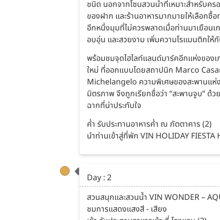
ชนิด นอกจากโซนสวนน้ำที่เหมาะสำหรับครอบค
ของฝาก และร้านอาหารมากมายให้เลือกซื้อทา
อีกหนึ่งมุมที่ไม่ควรพลาดเมื่อท่านมาเยื
อบอุ่น และสวยงาม เพิ่มความโรแมนติกให้ก
พร้อมชมจุดไฮไลท์แลนด์มาร์คอีกแห่งของเกา
ใหม่ ที่ออกแบบโดยสถาปนิก Marco Casa
Michelangelo ความพิเศษของสะพานแห่งนี้
มิตรภาพ จึงถูกเรียกชื่อว่า “สะพานจูบ” ด
ฉากที่น่าประทับใจ
ค่ำ รับประทานอาหารค่ำ ณ ภัตตาคาร (2)
นำท่านเข้าสู่ที่พัก VIN HOLIDAY FIESTA
Day : 2
สวนสนุกและสวนน้ำ VIN WONDER – AQUAR
ชมการแสดงแสงสี - เสียง