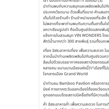
เช้า รับประทานอาหารเช้า ที่ โรงแรม (3)
นำท่านพบกับความสนุกและเพลิดเพลินไปกับ 
ประเทศเวียดนาม ด้วยพื้นที่ขนาด ห้าแสนตา
เต็มไปด้วยร้านค้า ร้านจำหน่ายของที่ระลึ
ไม่พลาดที่จะพาท่านพบกับความตื่นตาตื่นใ
อควาเรียมรูปเต่า ถือเป็นศูนย์จัดแสดงพันธ
แจ้งภายในสวนสนุก VIN WONDERS โดยมีแรง
สัตว์น้ำมากกว่า 300 สายพันธุ์ รวมทั้งนก
เที่ยง อิสระอาหารเที่ยง เพื่อความสะดวก 
จากนั้นนำท่านเพลิดเพลินไปกับศูนย์รวม
ล้อมไปด้วยบรรยากาศของสถาปัตยกรรมสไตล์เว
หลายคน ขนานนามมืองแห่งนี้ว่า“เมืองที่ไ
ใจกลางเมือง Grand World
นำท่านชม Bamboo Pavilion หรืออาคารสถาปั
นิงห์ ทางภาคตะวันออกเฉียงใต้ของเวียดนาม 
ถูกออกแบบโดยสถาปนิคชื่อดังที่มีความเชี
ค่ำ อิสระอาหารค่ำ เพื่อความสะดวก ในการเท