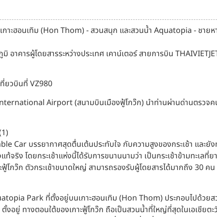
มทะเลไปเกาะฮอนเทิม (Hon Thom) - สวนสนุก และสวนน้ำ Aquatopia - ช
ูมิ อาคารผู้โดยสารระหว่างประเทศ เคาน์เตอร์ สายการบิน THAIVIETJET 
ที่ยวบินที่ VZ980
ernational Airport (สนามบินเมืองฟู้โกว๊ก) นำท่านผ่านด่านตรวจคนเ
(1)
ble Car บรรยากาศสุดตื่นเต้นประทับใจ กับความสูงของกระเช้า และยั
่างแท้จริง โดยกระเช้าแห่งนี้ได้รับการขนานนามว่า เป็นกระเช้าข้ามทะเลที
าะฟู้โกว๊ก ตัวกระเช้าขนาดใหญ่ สามารถรองรับผู้โดยสารได้มากถึง 30 คน เ
atopia Park ที่ตั้งอยู่บนเกาะฮอนเทิม (Hon Thom) ประกอบไปด้วยสวน
งอยู่ ทางตอนใต้ของเกาะฟู้โกว๊ก ถือเป็นสวนน้ำที่ใหญ่ที่สุดในเอเชียตะวั