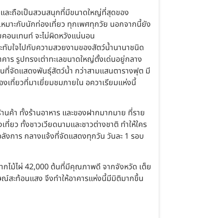
ละถือเป็นสวนสนุกที่มีขนาดใหญ่ที่สุดของ
มาะกับนักท่องเที่ยว ทุกเพศทุกวัย นอกจากนี้ยัง
ายคอนเทนท์ จะไม่ผิดหวังแน่นอน
ประทับใจไปกับความสวยงามของสัตว์น้ำนานาชนิด
อาคาร รูปทรงเต่าทะเลขนาดใหญ่ตั้งเด่นอยู่กลาง
จัดแสดงพันธุ์สัตว์น้ำ กว่าสามแสนตารางฟุต มี
เที่ยวที่มาเยี่ยมชมภายใน อควาเรียมแห่งนี้
นค้า ทั้งร้านอาหาร และของฝากมากมาย ที่ราย
เที่ยว ทั้งชาวเวียดนามและชาวต่างชาติ ทำให้ใคร
ลังการ กลางแจ้งที่จัดแสดงทุกวัน วันละ 1 รอบ
ม้ไผ่ 42,000 ต้นที่มีคุณภาพดี จากจังหวัด เต็ย
์สะท้อนแสง จึงทำให้อาคารแห่งนี้มีมิติมากขึ้น