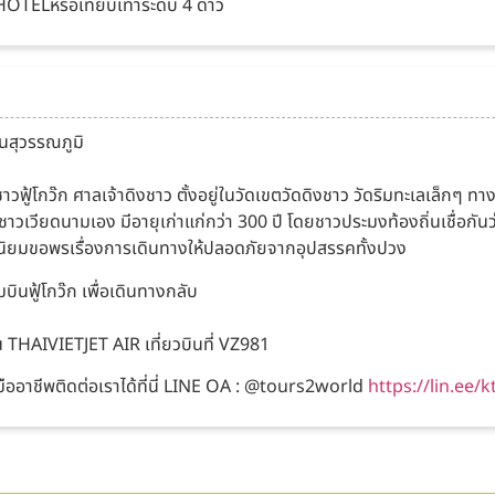
 HOTELหรือเทียบเท่าระดับ 4 ดาว
นสุวรรณภูมิ
วฟู้โกว๊ก ศาลเจ้าดิงชาว ตั้งอยู่ในวัดเขตวัดดิงชาว วัดริมทะเลเล็กๆ ทางขึ
วียดนามเอง มีอายุเก่าแก่กว่า 300 ปี โดยชาวประมงท้องถิ่นเชื่อกันว่าม
มนิยมขอพรเรื่องการเดินทางให้ปลอดภัยจากอุปสรรคทั้งปวง
ินฟู้โกว๊ก เพื่อเดินทางกลับ
น THAIVIETJET AIR เที่ยวบินที่ VZ981
ืออาชีพติดต่อเราได้ที่นี่ LINE OA : @tours2world
https://lin.ee