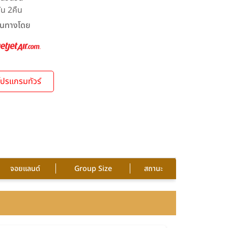
ัน 2คืน
ินทางโดย
โปรแกรมทัวร์
จอยแลนด์
Group Size
สถานะ