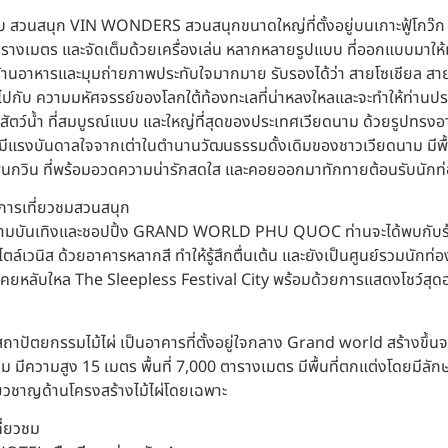
สวนสนุก VIN WONDERS สวนสนุกขนาดใหญ่ที่ตั้งอยู่บนเกาะฟู้โกว๊ก แ
รางเมตร และจัดเต็มด้วยเครื่องเล่น หลากหลายรูปแบบ ที่ออกแบบมาให้เห
ก ร้านอาหารและมุมถ่ายภาพประทับใจมากมาย รับรองได้ว่า สายโซเชียล ส
จไปกับ ความมหัศจรรย์ของโลกใต้ท้องทะเลที่น่าหลงใหลและจะทำให้ท่าน
ุ์สัตว์น้ำ ที่สมบูรณ์แบบ และใหญ่ที่สุดของประเทศเวียดนาม ด้วยรูปทรง
บันดาลใจจากเต่าในตำนานวัฒนธรรมดั้งเดิมของชาวเวียดนาม มีพื้นที่
เพนกวิน ที่พร้อมอวดความน่ารักสดใส และคอยออกมาทักทายต้อนรับนักท่อง
ในการเที่ยวชมสวนสนุก
ความบันเทิงและชอปปิ้ง GRAND WORLD PHU QUOC ท่านจะได้พบกับร้า
นิส ด้วยอาคารหลากสี ทำให้รู้สึกตื่นเต้น และยังเป็นศูนย์รวมนักท่อง
ม่เคยหลับใหล The Sleepless Festival City พร้อมด้วยการแสดงโชว์สุดอ
ตยกรรมไม้ไผ่ เป็นอาคารที่ตั้งอยู่ใจกลาง Grand world สร้างขึ้นจากไ
มีความสูง 15 เมตร พื้นที่ 7,000 ตารางเมตร มีพื้นที่ตกแต่งโดยมีลักษณ
่ยวชาญด้านโครงสร้างไม้ไผ่โดยเฉพาะ
ี่ยวชม