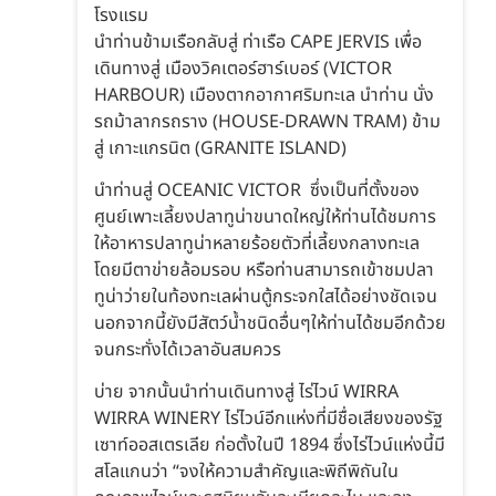
โรงแรม
นำท่านข้ามเรือกลับสู่ ท่าเรือ CAPE JERVIS เพื่อ
เดินทางสู่ เมืองวิคเตอร์ฮาร์เบอร์ (VICTOR
HARBOUR) เมืองตากอากาศริมทะเล นำท่าน นั่ง
รถม้าลากรถราง (HOUSE-DRAWN TRAM) ข้าม
สู่ เกาะแกรนิต (GRANITE ISLAND)
นำท่านสู่ OCEANIC VICTOR ซึ่งเป็นที่ตั้งของ
ศูนย์เพาะเลี้ยงปลาทูน่าขนาดใหญ่ให้ท่านได้ชมการ
ให้อาหารปลาทูน่าหลายร้อยตัวที่เลี้ยงกลางทะเล
โดยมีตาข่ายล้อมรอบ หรือท่านสามารถเข้าชมปลา
ทูน่าว่ายในท้องทะเลผ่านตู้กระจกใสได้อย่างชัดเจน
นอกจากนี้ยังมีสัตว์น้ำชนิดอื่นๆให้ท่านได้ชมอีกด้วย
จนกระทั่งได้เวลาอันสมควร
บ่าย จากนั้นนำท่านเดินทางสู่ ไร่ไวน์ WIRRA
WIRRA WINERY ไร่ไวน์อีกแห่งที่มีชื่อเสียงของรัฐ
เซาท์ออสเตรเลีย ก่อตั้งในปี 1894 ซึ่งไร่ไวน์แห่งนี้มี
สโลแกนว่า “จงให้ความสำคัญและพิถีพิถันใน