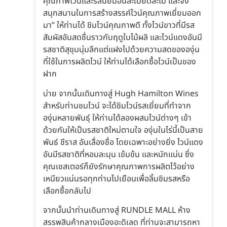
คุณภาพไวน์และรสนิยมอันละเมียดละไม และจง
สนุกสนานในการสร้างสรรค์ไวน์คุณภาพเยี่ยมออก
มา” ให้ท่านได้ ชิมไวน์คุณภาพดี ทั้งไวน์ขาวที่มีรส
สัมผัสอันสดชื่นราวกับฤดูใบไม้ผลิ และไวน์แดงอันมี
รสชาติสุขุมนุ่มลึกแต่แฝงไปด้วยความสดขององุ่น
ที่ใช้ในการผลิตไวน์ ให้ท่านได้เลือกซื้อไวน์เป็นของ
ฝาก
บ่าย จากนั้นเดินทางสู่ Hugh Hamilton Wines
สำหรับท่านชมไวน์ จะได้ชิมไวน์รสเยี่ยมที่ทำจาก
องุ่นหลายพันธุ์ ให้ท่านได้ลองผสมไวน์ต่างๆ เข้า
ด้วยกันให้เป็นรสชาติใหม่ตามใจ องุ่นในไร่นี้เป็นสาย
พันธ์ ชีราส อันเลื่องชื่อ โดยเฉพาะอย่างยิ่ง ไวน์แดง
อันมีรสชาติที่หอมละมุน เข้มข้น และหนักแน่น ซึ่ง
คุณเชสเตอร์ก็ยังรักษาคุณภาพการผลิตไว้อย่าง
เหนียวแน่นรอทุกท่านไปเยือนเพื่อลิ้มชิมรสหรือ
เลือกซื้อกลับไป
จากนั้นนำท่านเดินทางสู่ RUNDLE MALL ห้าง
สรรพสินค้ากลางเมืองอะดิเลด ที่ท่านจะสามารถหา