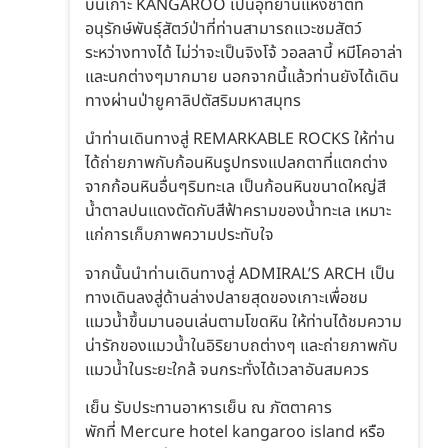
บนเกาะ KANGAROO เป็นอุทยานแห่งชาติที่
อนุรักษ์พันธุ์สัตว์ป่าที่ท่านสามารถแวะชมสัตว์
ระหว่างทางได้ ไม่ว่าจะเป็นจิงโจ้ วอลลาบี้ หมีโคอาล่า
และนกต่างๆมากมาย นอกจากนี้แล้วท่านยังได้เดิน
ทางผ่านป่ายูคาลิปตัสริมมหาสมุทร
นำท่านเดินทางสู่ REMARKABLE ROCKS ให้ท่าน
ได้ถ่ายภาพกับก้อนหินรูปทรงแปลกตาที่แตกต่าง
จากก้อนหินอื่นๆริมทะเล เป็นก้อนหินขนาดใหญ่สี
น้ำตาลปนแดงตัดกับสีฟ้าครามของน้ำทะเล เหมาะ
แก่การเก็บภาพความประทับใจ
จากนั้นนำท่านเดินทางสู่ ADMIRAL’S ARCH เป็น
ทางเดินลงสู่ด้านล่างปลายสุดของเกาะเพื่อชม
แมวน้ำขึ้นมานอนเล่นตามโขดหิน ให้ท่านได้ชมความ
น่ารักของแมวน้ำในอิริยาบถต่างๆ และถ่ายภาพกับ
แมวน้ำในระยะใกล้ จนกระทั่งได้เวลาอันสมควร
เย็น รับประทานอาหารเย็น ณ ภัตตาคาร
พักที่ Mercure hotel kangaroo island หรือ