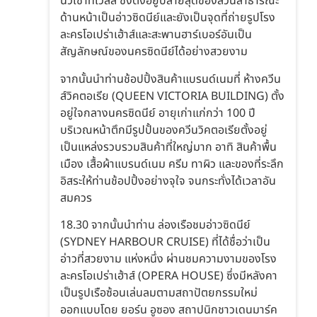
นิวเซาท์เวลส์ ซึ่งตั้งอยู่ปลายสุดของสวนสาธารณะ
ด้านหน้าเป็นอ่าวซิดนีย์และยังเป็นจุดที่ถ่ายรูปโรง
ละครโอเปร่าเฮ้าส์และสะพานฮาร์เบอร์อันเป็น
สัญลักษณ์ของนครซิดนีย์ได้อย่างสวยงาม
จากนั้นนำท่านช้อปปิ้งสินค้าแบรนด์เนมที่ ห้างควีน
ส์วิคตอเรีย (QUEEN VICTORIA BUILDING) ตั้ง
อยู่ใจกลางนครซิดนีย์ อายุเก่าแก่กว่า 100 ปี
บริเวณหน้าตึกมีรูปปั้นของควีนวิคตอเรียตั้งอยู่
เป็นแหล่งรวบรวมสินค้าที่ใหญ่มาก อาทิ สินค้าพื้น
เมือง เสื้อผ้าแบรนด์เนม ครีม ทาผิว และของที่ระลึก
อิสระให้ท่านช้อปปิ้งอย่างจุใจ จนกระทั่งได้เวลาอัน
สมควร
18.30 จากนั้นนำท่าน ล่องเรือชมอ่าวซิดนีย์
(SYDNEY HARBOUR CRUISE) ที่ได้ชื่อว่าเป็น
อ่าวที่สวยงาม แห่งหนึ่ง ผ่านชมความงามของโรง
ละครโอเปร่าเฮ้าส์ (OPERA HOUSE) ซึ่งมีหลังคา
เป็นรูปเรือซ้อนเล่นลมตามสถาปัตยกรรมใหม่
ออกแบบโดย ยอร์น อูซอง สถาปนิกชาวเดนมาร์ค