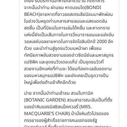
เที่ยง รับประทานอาหารกลางวัน ณ ภัตตาคาร
จากนั้นนำท่าน ผ่านชม หาดบอนได(BONDI
BEACH)ชายหาดที่ชาวออสเตรเลียนิยมมาพักผ่อน
ในช่วงวันหยุดท่ามกลางสายลมและแสงแดดอัน
สดชื่น เป็นที่นิยมในการเล่นโต้คลื่น และหาดทราย
แห่งนี้ยังเป็นเส้นทางในการวิ่งมาราธอนและแข่งขัน
วอลเลย์บอลชายหาดในการจัดโอลิมปิกปี 2000 อีก
ด้วย และนำท่านสู่จุดชมวิวบนหน้าผา เพื่อชม
ทัศนียภาพอันสวยงามของอ่าวซิดนีย์และมหาสมุทร
แปซิฟิค และจุดชมวิวเดอะแก๊ป เป็นจุดชมวิวที่
สวยงามอีกแห่งที่ท่านจะ ได้ชมท้องทะเลอันงดงาม
ของมหาสมุทรแปซิฟิค และยังเคยเป็นจุดวางปืน
ใหญ่เพื่อต่อต้านข้าศึกอีกด้วย
บ่าย จากนั้นนำท่านเข้าชม สวนโบทานิค
(BOTANIC GARDEN) สวนสาธารณะอันเป็นที่ตั้ง
ของม้าหินของมิสซิสแม็คควอรี่ (MRS.
MACQUARIE’S CHAIR) ม้านั่งหินตัวโปรดของ
ภรรยาของผู้สำเร็จราชการคนแรกของรัฐ