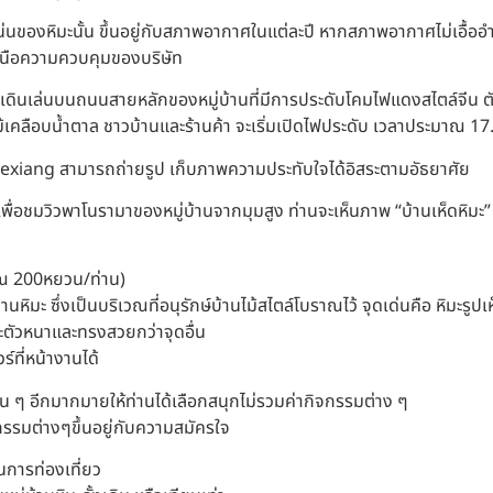
ของหิมะนั้น ขึ้นอยู่กับสภาพอากาศในแต่ละปี หากสภาพอากาศไม่เอื้ออำ
กเหนือความควบคุมของบริษัท
ดินเล่นบนถนนสายหลักของหมู่บ้านที่มีการประดับโคมไฟแดงสไตล์จีน ตัดก
้เคลือบน้ำตาล ชาวบ้านและร้านค้า จะเริ่มเปิดไฟประดับ เวลาประมาณ 17.
 Xuexiang สามารถถ่ายรูป เก็บภาพความประทับใจได้อิสระตามอัธยาศัย
ม้เพื่อชมวิวพาโนรามาของหมู่บ้านจากมุมสูง ท่านจะเห็นภาพ “บ้านเห็ดหิม
 200หยวน/ท่าน)
านหิมะ ซึ่งเป็นบริเวณที่อนุรักษ์บ้านไม้สไตล์โบราณไว้ จุดเด่นคือ หิมะรูป
ะตัวหนาและทรงสวยกว่าจุดอื่น
์ที่หน้างานได้
่น ๆ อีกมากมายให้ท่านได้เลือกสนุกไม่รวมค่ากิจกรรมต่าง ๆ
รรมต่างๆขึ้นอยู่กับความสมัครใจ
นการท่องเที่ยว