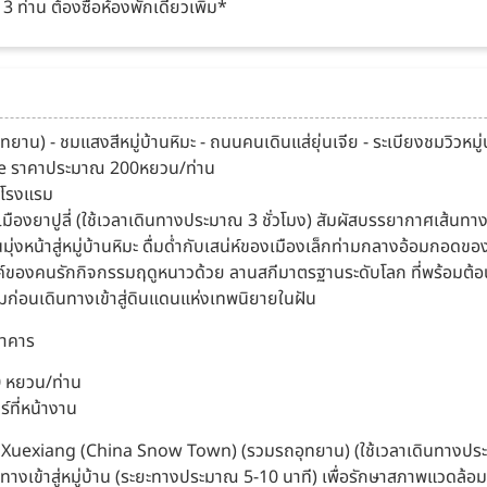
 ท่าน ต้องซื้อห้องพักเดี่ยวเพิ่ม*
รถอุทยาน) - ชมแสงสีหมู่บ้านหิมะ - ถนนคนเดินแส่ยุ่นเจีย - ระเบียงชมวิว
e ราคาประมาณ 200หยวน/ท่าน
งโรงแรม
 เมืองยาปูลี่ (ใช้เวลาเดินทางประมาณ 3 ชั่วโมง) สัมผัสบรรยากาศเส้นท
มุ่งหน้าสู่หมู่บ้านหิมะ ดื่มด่ำกับเสน่ห์ของเมืองเล็กท่ามกลางอ้อมกอดของ
สวรรค์ของคนรักกิจกรรมฤดูหนาวด้วย ลานสกีมาตรฐานระดับโลก ที่พร้อมต้อน
ก่อนเดินทางเข้าสู่ดินแดนแห่งเทพนิยายในฝัน
ตาคาร
0 หยวน/ท่าน
์ที่หน้างาน
เดิม Xuexiang (China Snow Town) (รวมรถอุทยาน) (ใช้เวลาเดินทางประมาณ
ทางเข้าสู่หมู่บ้าน (ระยะทางประมาณ 5-10 นาที) เพื่อรักษาสภาพแวดล้อม