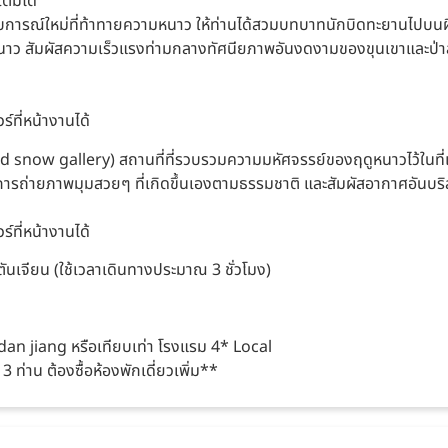
ติมได้
ารณ์ใหม่ที่ท้าทายความหนาว ให้ท่านได้สวมบทบาทนักบิดทะยานไปบนผืน
ว สัมผัสความเร็วแรงท่ามกลางทัศนียภาพอันงดงามของขุนเขาและป่าสนท
์ที่หน้างานได้
nd snow gallery) สถานที่ที่รวบรวมความมหัศจรรย์ของฤดูหนาวไว้ในที่
การถ่ายภาพมุมสวยๆ ที่เกิดขึ้นเองตามธรรมชาติ และสัมผัสอากาศอันบริ
์ที่หน้างานได้
ตันเจียน (ใช้เวลาเดินทางประมาณ 3 ชั่วโมง)
Mu dan jiang หรือเทียบเท่า โรงแรม 4* Local
 ท่าน ต้องซื้อห้องพักเดี่ยวเพิ่ม**