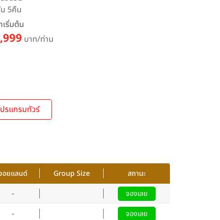
ัน 5คืน
เริ่มต้น
,999
บาท/ท่าน
โปรแกรมทัวร์
จอยแลนด์
Group Size
สถานะ
-
จองเลย
-
จองเลย