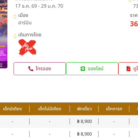
17 ธ.ค. 69 - 29 ม.ค. 70
7ว
เมือง
ราคา
ฮาร์บิน
36
เดินทางโดย
โทรจอง
จองไลน์
ดู
เด็กมีเตียง
เด็กไม่มีเตียง
พักเดี่ยว
เด็กทารก
-
-
฿ 8,900
-
-
-
฿ 8,900
-