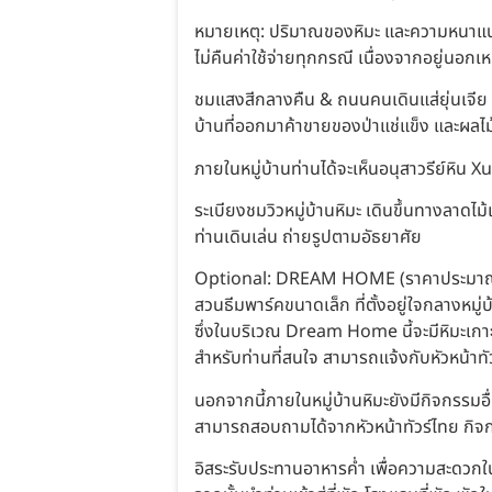
หมายเหตุ: ปริมาณของหิมะ และความหนาแน่น
ไม่คืนค่าใช้จ่ายทุกกรณี เนื่องจากอยู่นอ
ชมแสงสีกลางคืน & ถนนคนเดินแส่ยุ่นเจีย เ
บ้านที่ออกมาค้าขายของป่าแช่แข็ง และผลไม
ภายในหมู่บ้านท่านได้จะเห็นอนุสาวรีย์หิน
ระเบียงชมวิวหมู่บ้านหิมะ เดินขึ้นทางลาดไ
ท่านเดินเล่น ถ่ายรูปตามอัธยาศัย
Optional: DREAM HOME (ราคาประมาณ
สวนธีมพาร์คขนาดเล็ก ที่ตั้งอยู่ใจกลางหมู่บ้
ซึ่งในบริเวณ Dream Home นี้จะมีหิมะเกา
สำหรับท่านที่สนใจ สามารถแจ้งกับหัวหน้าทัวร
นอกจากนี้ภายในหมู่บ้านหิมะยังมีกิจกรรมอื
สามารถสอบถามได้จากหัวหน้าทัวร์ไทย กิจก
อิสระรับประทานอาหารค่ำ เพื่อความสะดวกใ