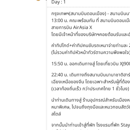
Day : 1
กรุงเทพฯ(สนามบินดอนเมือง) - สนามบินนานา
13:00 น. คณะพร้อมกัน ที่ สนามบินดอนเมือ
สายการบิน AirAsia X
โดยมีเจ้าหน้าที่ของบริษัทฯคอยต้อนรับแ
ค่าทิปไกด์+ค่าทิปคนขับรถเหมาจ่ายท่านละ
(ไม่รวมค่าทิปหัวหน้าทัวร์ตามความพึงพอใจ
15:50 น. ออกเดินทางสู่ โดยเที่ยวบิน XJ90
22:40 น. เดินทางถึงสนามบินนานาชาติฮาร์
เฉียงเหนือของจีน โดยเฉพาะสำหรับผู้ที่ต
(เวลาท้องถิ่นเร็ว กว่าประเทศไทย 1 ชั่วโมง)
นำท่านเดินทางสู่ ร้านอุปกรณ์สำหรับเมือ
หนาพิเศษ, ไปจนถึงถุงมือและหมวกขนสัตว์ดีไ
สไตล์
จากนั้นนำท่านเข้าสู่ที่พัก โรงแรมที่พัก S