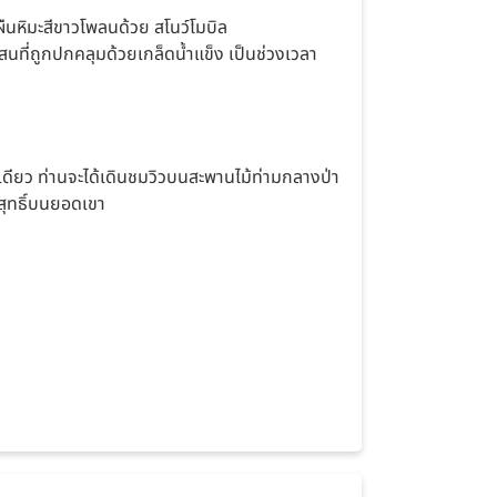
หิมะสีขาวโพลนด้วย สโนว์โมบิล
ี่ถูกปกคลุมด้วยเกล็ดน้ำแข็ง เป็นช่วงเวลา
เดียว ท่านจะได้เดินชมวิวบนสะพานไม้ท่ามกลางป่า
สุทธิ์บนยอดเขา