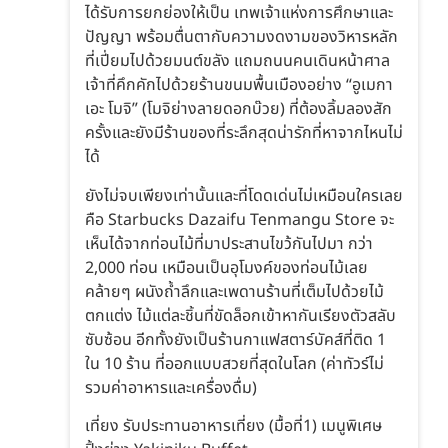
ได้รับการยกย่องให้เป็น เทพเจ้าแห่งการศึกษาและ
ปัญญา พร้อมตื่นตากับความงดงามของวิหารหลัก
ที่เปี่ยมไปด้วยมนต์ขลัง แถมถนนคนเดินหน้าศาล
เจ้าที่คึกคักไปด้วยร้านขนมพื้นเมืองอย่าง “อูเมกา
เอะ โมจิ” (โมจิย่างลายดอกบ๊วย) ที่ต้องลิ้มลองสัก
ครั้งและยังมีร้านของที่ระลึกสุดน่ารักที่หาจากไหนไม่
ได้
ยังไม่จบเพียงเท่านั้นและที่โดดเด่นไม่เหมือนใครเลย
คือ Starbucks Dazaifu Tenmangu Store จะ
เห็นได้จากท่อนไม้ที่มาประสานไขว้กันไปมา กว่า
2,000 ท่อน เหมือนเป็นอุโมงค์ของท่อนไม้เลย
คล้ายๆ ผนังถ้ำลึกและเพดานร้านที่เต็มไปด้วยไม้
ตกแต่ง ไม้แต่ละชิ้นที่ขัดล็อกเข้าหากันเรียงตัวสลับ
ซับซ้อน อีกทั้งยังเป็นร้านกาแฟสตาร์บัคส์ที่ติด 1
ใน 10 ร้าน ที่ออกแบบสวยที่สุดในโลก (ค่าทัวร์ไม่
รวมค่าอาหารและเครื่องดื่ม)
เที่ยง รับประทานอาหารเที่ยง (มื้อที่1) เมนูพิเศษ