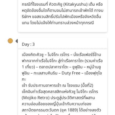
กรณีที่โรงแรมที่ คิวตะคิชู (Kitakyushu) เต็ม หรือ
หตุขัดข้องอื่นใดก็ตามจนไม่สามารถเข้าพักได้ ทางบ
ริษัทฯ ขอสงวนสิทธิ์ปรับไปพักเมืองหรือจังหวัดอื่น
แทน โดยไม่แจ้งให้ท่านทราบล่วงหน้าทุกกรณี
Day : 3
เมืองคิตะคิวชู – โมจิโกะ เรโทร – นั่งเรือเฟอร์รี่ข้าม
ฟากจากท่าเรือโมจิโกะ สู่ท่าเรือคาราโตะ (รวมค่าเรือ
1 เที่ยว) – ตลาดปลาคาราโตะ – ยูฟูอิน – หมู่บ้านยู
ฟูอิน – ทะเลสาบคินริน – Duty Free – เมืองฟุกุโอ
กะ
เช้า รับประทานอาหารเช้า ณ โรงแรม (มื้อที่2)
เช็คอินท่าเรือสุดคลาสสิกแห่งคิวชู โมจิโกะ เรโทร
(Mojiko Retro) ประตูสู่ประวัติศาสตร์ที่ผสาน
ความอ่อนช้อยของญี่ปุ่นเข้ากับความเท่ของ
สถาปัตยกรรมตะวันตก (ยุค 1889) ได้อย่างลงตัว