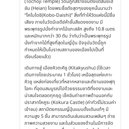
(Tochoji Temple) วัดนี้ถูกสร้างขึ้นตั้งแต่สมัยเฮ
อัน (Heian) โดยพระชื่อดังสุดๆของยุคนั้นนามว่า
“โคโบไดชิ(Kobo-Daishi)” สิ่งที่ทำให้วัดแห่งนี้มีชื่อ
เสียง ภายในวัดมีเจดีย์ห้าชั้นสีแดงงดงาม มี
พระพุทธรูปนั่งทำจากไม้แกะสลัก สูงถึง 10.8 เมตร
และหนักมากกว่า 30 ตัน ว่ากันว่าเป็นพระพุทธรูป
นั่งทำจากไม้ที่สูงที่สุดในญี่ปุ่น ปัจจุบันวัดนี้ถูก
กำหนดให้เป็นโบราณสถานของเมืองไปเป็นที่
เรียบร้อยแล้ว)
เดินทางสู่ เมืองคิวตะคิชู (Kitakyushu) (ใช้เวลา
เดินทางโดยประมาณ 1 ชั่วโมง) เหนือสุดแห่งเกาะ
คิวชู แหล่งท่องเที่ยวที่หลากหลายและดีงามของฟุกุ
โอกะ ที่อุดมสมบูรณ์ไปด้วยธรรมชาติที่งดงามและ
น่าสนใจตลอดทุกฤดู เช็คอินถ่ายภาพด้านนอกกับ
ปราสาทโคคูระ (Kokura Castle) (ค่าทัวร์ไม่รวมค่า
เข้าชม) สถาปัตยกรรมญี่ปุ่นแบบดั้งเดิมแท้ๆ มี
ความสูง 5 ชั้น สามารถเดินเล่นชมสวนเพลินๆ ถ่าย
ภาพความสวยงาม และในส่วนของด้านในมีการจัด