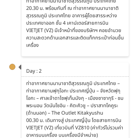
ท่าอากาศยานนานาชาติสุวรรณภูมิ ประเทศไทย
20.30 น. พร้อมกันที่ ณ ท่าอากาศยานนานาชาติ
สุวรรณภูมิ ประเทศไทย อาคารผู้โดยสารระหว่าง
ประเทศขาออก ชั้น 4 เคาน์เตอร์สายการบิน
VIETJET (VZ) มีเจ้าหน้าที่ของบริษัทฯ คอยอำนวย
ความสะดวกด้านเอกสารและติดแท็กกระเป๋าก่อนขึ้น
เครื่อง
Day : 2
ท่าอากาศยานนานาชาติสุวรรณภูมิ ประเทศไทย –
ท่าอากาศยานฟุกุโอกะ ประเทศญี่ปุ่น – จังหวัดฟุกุ
โอกะ – ศาลเจ้าดาไซฟุเท็มมังกุ - เมืองซาซากุริ - ชม
พระนอน วัดนันโซอิน - คิตะคิวชู – ปราสาทโคคูระ
(ด้านนอก) – The Outlet Kitakyushu
00.30 น. เดินทางสู่ ประเทศญี่ปุ่น โดยสายการบิน
VIETJET (VZ) เที่ยวบินที่ VZ810 (ค่าทัวร์ไม่รวมค่า
อาหารบนเครื่อง บนเครื่องมีจำหน่าย)