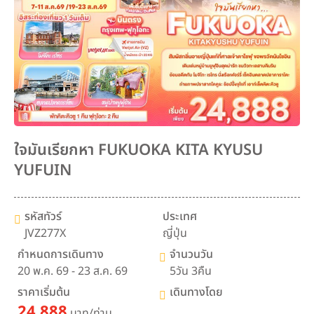
ใจมันเรียกหา FUKUOKA KITA KYUSU
YUFUIN
รหัสทัวร์
ประเทศ
JVZ277X
ญี่ปุ่น
กำหนดการเดินทาง
จำนวนวัน
20 พ.ค. 69 - 23 ส.ค. 69
5วัน 3คืน
ราคาเริ่มต้น
เดินทางโดย
24,888
บาท/ท่าน