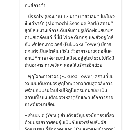
ศูนย์การค้า
– นั่งรถไฟ (ประมาณ 17 นาที) เที่ยวเล่นที่ โมะโมะจิ
ซีไซด์พาร์ค (Momochi Seaside Park) สถานที่
สุดชิลเหมาะแก่การเดินเล่นถ่ายรูปพักผ่อนสบายๆ
ตามสไตล์คนเก๋ ที่นี่มี Vibe ดีมากๆ และยังอยู่ใกล้
กับ ฟุกุโอกะทาวเวอร์ (Fukuoka Tower) มีการ
ตกแต่งเป็นสไตล์โมเดิร์น ตัวอาคารบางจุดอยื่นอ
อกไปที่ทะเล ให้อารมณ์เหมือนอยู่ยุโรป รวมไปถึงมี
ร้านอาหาร คาเฟ่ชิคๆ คอยให้บริการอีกด้วย
– ฟุกุโอกะทาวเวอร์ (Fukuoa Tower) สถานที่ชม
วิวแบบเต็มตาของฟุกุโอกะ วิวทิวทัศน์สุดอลังการ
พร้อมกับปรับโฉมใหม่ให้ดูโมเดิร์นทันสมัย เป็น
สถานที่โรแมนติกของเหล่าคู่รักและคนรักการถ่าย
ภาพต้องมาเยือน
– ย่านยะไต (Yatai) ย่านดังขวัญของนักท่องเที่ยว
ด้วยบรรยากาศอบอุ่นเป็นกันเองพร้อมสัมผัส
วัฒนธรรม ที่ยังคงอยู่ของ “ร้านแผงลอยข้างทาง”