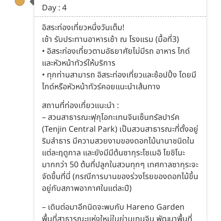
Day : 4
อิสระท่องเที่ยวหนึ่งวันเต็ม!
เช้า รับประทานอาหารเช้า ณ โรงแรม (มื้อที่3)
• อิสระท่องเที่ยวตามอัธยาศัยไม่มีรถ อาหาร ไกด์
และหัวหน้าทัวร์ให้บริการ
• ทุกท่านสามารถ อิสระท่องเที่ยวและช้อปปิ้ง โดยมี
ไกด์หรือหัวหน้าทัวร์คอยแนะนำเส้นทาง
สถานที่ท่องเที่ยวแนะนำ :
– สวนสาธารณะฟุกุโอกะเทนจินเซ็นทรัลปาร์ค
(Tenjin Central Park) เป็นสวนสาธารณะที่ตั้งอยู่
ริมลำธาร มีความสวยงามของดอกไม้นานาชนิดใน
แต่ละฤดูกาล และยังมีมีต้นซากุระโซเมอิ โยชิโนะ
มากกว่า 50 ต้นที่ปลูกในสวนทุกๆ เทศกาลซากุระจะ
จัดขึ้นที่นี่ (กรณีการบานของร่วงโรยของดอกไม้ขึ้น
อยู่กับสภาพอากาศในแต่ละปี)
– เดินต่อมาอีกนิดจะพบกับ Hareno Garden
พื้นที่สาธารณะแห่งใหม่ในย่านเทนจิน พัฒนาพื้นที่