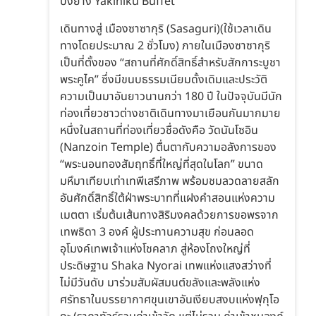
ปิ้งย่าง Yakiniku Buffet
เดินทางสู่ เมืองซาซากุริ (Sasaguri)(ใช้เวลาเดิน
ทางโดยประมาณ 2 ชั่วโมง) ภายในเมืองซาซากุริ
เป็นที่ตั้งของ “สถานที่ศักดิ์สิทธิ์สำหรับสักการะบูชา
พระคูไค” ซึ่งมีขนบธรรมเนียมดั้งเดิมและประวัติ
ความเป็นมาอันยาวนานกว่า 180 ปี ในปัจจุบันมีนัก
ท่องเที่ยวชาวต่างชาติเดินทางมาเยือนกันมากมาย
หนึ่งในสถานที่ท่องเที่ยวชื่อดังคือ วัดนันโซอิน
(Nanzoin Temple) ตื่นตากับความอลังการของ
“พระนอนทองสัมฤทธิ์ที่ใหญ่ที่สุดในโลก” ขนาด
มหึมาเทียบเท่าเทพีเสรีภาพ พร้อมชมลวดลายสลัก
อันศักดิ์สิทธิ์ใต้ฝ่าพระบาทที่แฝงคำสอนแห่งความ
เมตตา เริ่มต้นเส้นทางสิริมงคลด้วยการขอพรจาก
เทพธิดา 3 องค์ ผู้ประทานความสุข ก่อนลอด
อุโมงค์เทพเจ้าแห่งโชคลาภ สู่ห้องโถงใหญ่ที่
ประดิษฐาน Shaka Nyorai เทพแห่งแสงสว่างที่
ไม่มีวันดับ มาร่วมสัมผัสมนต์ขลังและพลังแห่ง
ศรัทธาในบรรยากาศขุนเขาอันเงียบสงบแห่งฟุกุโอ