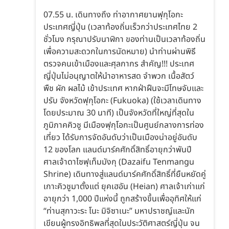
07.55 น. เดินทางถึง ท่าอากาศยานฟุกุโอกะ
ประเทศญี่ปุ่น (เวลาท้องถิ่นเร็วกว่าประเทศไทย 2
ชั่วโมง กรุณาปรับนาฬิกา ของท่านเป็นเวลาท้องถิ่น
เพื่อความสะดวกในการนัดหมาย) นำท่านผ่านพิธี
ตรวจคนเข้าเมืองและศุลกากร สำคัญ!!! ประเทศ
ญี่ปุ่นไม่อนุญาตให้นำอาหารสด จำพวก เนื้อสัตว์
พืช ผัก ผลไม้ เข้าประเทศ หากฝ่าฝืนจะมีโทษจับและ
ปรับ จังหวัดฟุกุโอกะ (Fukuoka) (ใช้เวลาเดินทาง
โดยประมาณ 30 นาที) เป็นจังหวัดที่ใหญ่ที่สุดใน
ภูมิภาคคิวชู มีเมืองฟุกุโอกะเป็นศูนย์กลางการท่อง
เที่ยว ได้รับการจัดอันดับว่าเป็นเมืองน่าอยู่อันดับ
12 ของโลก แลนด์มาร์คศักดิ์สิทธิ์อายุกว่าพันปี
ศาลเจ้าดาไซฟุเท็มมังกุ (Dazaifu Tenmangu
Shrine) เดินทางสู่แลนด์มาร์คศักดิ์สิทธิ์ที่ยืนหยัดคู่
เกาะคิวชูมาตั้งแต่ ยุคเฮอัน (Heian) ศาลเจ้าเก่าแก่
อายุกว่า 1,000 ปีแห่งนี้ ถูกสร้างขึ้นเพื่ออุทิศให้แก่
“ท่านสุกาวะระ โนะ มิจิซาเนะ” มหาปราชญ์และนัก
เขียนผู้ทรงอิทธิพลที่สุดในประวัติศาสตร์ญี่ปุ่น จน