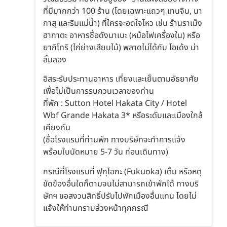
ที่มีมากกว่า 100 ร้าน (โดยเฉพาะแถวๆ เทนจิน, นา
กาสุ และริมแม่น้ำ) ที่ใครจะอดใจไหว เช่น ร้านราเม็ง
ฮากาตะ อาหารชื่อดังนาเบะ (หม้อไฟเครื่องใน) หรือ
ยากิโทริ (ไก่ย่างเสียบไม้) พลาดไม่ได้กับ โอเด้ง น่า
ลิ้มลอง
อิสระรับประทานอาหาร เที่ยงและเย็นตามอัธยาศัย
เพื่อไม่เป็นการรบกวนเวลาของท่าน
ที่พัก : Sutton Hotel Hakata City / Hotel
Wbf Grande Hakata 3* หรือระดับและเมืองใกล้
เคียงกัน
(ชื่อโรงแรมที่ท่านพัก ทางบริษัทจะทำการแจ้ง
พร้อมใบนัดหมาย 5-7 วัน ก่อนเดินทาง)
กรณีที่โรงแรมที่ ฟุกุโอกะ (Fukuoka) เต็ม หรือหตุ
ขัดข้องอื่นใดก็ตามจนไม่สามารถเข้าพักได้ ทางบริ
ษัทฯ ขอสงวนสิทธิ์ปรับไปพักเมืองอื่นแทน โดยไม่
แจ้งให้ท่านทราบล่วงหน้าทุกกรณี