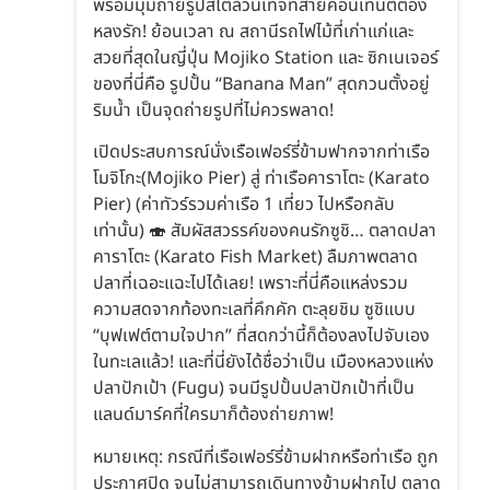
พร้อมมุมถ่ายรูปสไตล์วินเทจที่สายคอนเทนต์ต้อง
หลงรัก! ย้อนเวลา ณ สถานีรถไฟไม้ที่เก่าแก่และ
สวยที่สุดในญี่ปุ่น Mojiko Station และ ซิกเนเจอร์
ของที่นี่คือ รูปปั้น “Banana Man” สุดกวนตั้งอยู่
ริมน้ำ เป็นจุดถ่ายรูปที่ไม่ควรพลาด!
เปิดประสบการณ์นั่งเรือเฟอร์รี่ข้ามฟากจากท่าเรือ
โมจิโกะ(Mojiko Pier) สู่ ท่าเรือคาราโตะ (Karato
Pier) (ค่าทัวร์รวมค่าเรือ 1 เที่ยว ไปหรือกลับ
เท่านั้น) 🍣 สัมผัสสวรรค์ของคนรักซูชิ… ตลาดปลา
คาราโตะ (Karato Fish Market) ลืมภาพตลาด
ปลาที่เฉอะแฉะไปได้เลย! เพราะที่นี่คือแหล่งรวม
ความสดจากท้องทะเลที่คึกคัก ตะลุยชิม ซูชิแบบ
“บุฟเฟต์ตามใจปาก” ที่สดกว่านี้ก็ต้องลงไปจับเอง
ในทะเลแล้ว! และที่นี่ยังได้ชื่อว่าเป็น เมืองหลวงแห่ง
ปลาปักเป้า (Fugu) จนมีรูปปั้นปลาปักเป้าที่เป็น
แลนด์มาร์คที่ใครมาก็ต้องถ่ายภาพ!
หมายเหตุ: กรณีที่เรือเฟอร์รี่ข้ามฝากหรือท่าเรือ ถูก
ประกาศปิด จนไม่สามารถเดินทางข้ามฝากไป ตลาด