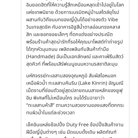
อินยอดฮิตที่ให้ความรู้สึกเหมือนหลุดเข้าไปอยู่ในโลก
แห่งเทพนิยาย ด้วยการเนรมิตหมู่บ้านสไตล์ยุโรป
ผสานกับวิถีชนบทของญี่ปุ่นได้อย่างลงตัว Vibe
วินเทจสุดชิค กับอาคารอิฐสีน้ำตาลอ่อนทรงคลาส
สิก และซอกซอยเล็กๆ ที่ตกแต่งอย่างประณีต
พร้อมร้านค้าสุดน่ารักที่รอให้คุณมาโพสต์ท่าถ่ายรูป
ได้ทุกหัวมุมถนน เพลิดเพลินกับสินค้าทำมือ
(Handmade) อันเป็นเอกลักษณ์ และคาเฟ่ธีมสัตว์
สุดคิวท์ ที่พร้อมเสิร์ฟเมนูขนมหวานรสชาติละมุน
มหัศจรรย์ทะเลสาบสองอุณหภูมิ สัมผัสไอหมอก
เหนือผิวน้ำ ทะเลสาบคินริน (Lake Kinrin) อัญมณี
เม็ดงามที่ซ่อนตัวอยู่สุดปลายถนนสายหลักของยูฟุ
อิน พิเศษที่ไม่เหมือนใคร จนได้รับฉายาว่า
“ทะเลสาบห้าสี” ตามความสวยงามของแสงที่ตกกระ
ทบผิวน้ำในแต่ละช่วงเวลา
เช็คอินแหล่งช้อปปิ้ง Duty Free ช้อปปิ้งสินค้างาน
ฝีมือญี่ปุ่นต่างๆ เช่น มีดแบบดั้งเดิม ผลิตภัณฑ์