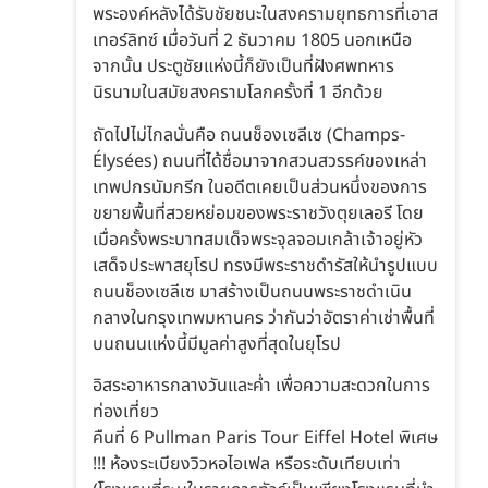
พระองค์หลังได้รับชัยชนะในสงครามยุทธการที่เอาส
เทอร์ลิทซ์ เมื่อวันที่ 2 ธันวาคม 1805 นอกเหนือ
จากนั้น ประตูชัยแห่งนี้ก็ยังเป็นที่ฝังศพทหาร
นิรนามในสมัยสงครามโลกครั้งที่ 1 อีกด้วย
ถัดไปไม่ไกลนั่นคือ ถนนช็องเซลีเซ (Champs-
Élysées) ถนนที่ได้ชื่อมาจากสวนสวรรค์ของเหล่า
เทพปกรนัมกรีก ในอดีตเคยเป็นส่วนหนึ่งของการ
ขยายพื้นที่สวยหย่อมของพระราชวังตุยเลอรี โดย
เมื่อครั้งพระบาทสมเด็จพระจุลจอมเกล้าเจ้าอยู่หัว
เสด็จประพาสยุโรป ทรงมีพระราชดำรัสให้นำรูปแบบ
ถนนช็องเซลีเซ มาสร้างเป็นถนนพระราชดำเนิน
กลางในกรุงเทพมหานคร ว่ากันว่าอัตราค่าเช่าพื้นที่
บนถนนแห่งนี้มีมูลค่าสูงที่สุดในยุโรป
อิสระอาหารกลางวันและค่ำ เพื่อความสะดวกในการ
ท่องเที่ยว
คืนที่ 6 Pullman Paris Tour Eiffel Hotel พิเศษ
!!! ห้องระเบียงวิวหอไอเฟล หรือระดับเทียบเท่า