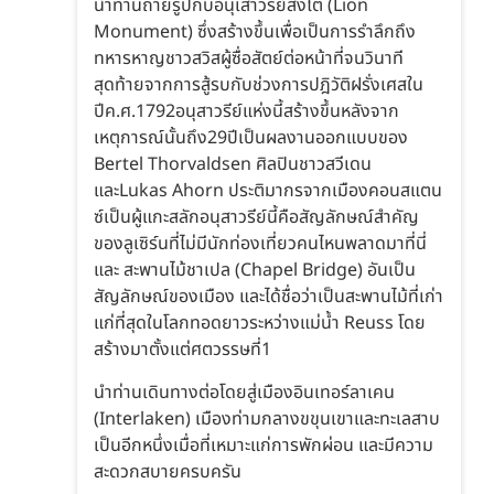
นำท่านถ่ายรูปกับอนุเสาวรีย์สิงโต (Lion
Monument) ซึ่งสร้างขึ้นเพื่อเป็นการรำลึกถึง
ทหารหาญชาวสวิสผู้ซื่อสัตย์ต่อหน้าที่จนวินาที
สุดท้ายจากการสู้รบกับช่วงการปฎิวัติฝรั่งเศสใน
ปีค.ศ.1792อนุสาวรีย์แห่งนี้สร้างขึ้นหลังจาก
เหตุการณ์นั้นถึง29ปีเป็นผลงานออกแบบของ
Bertel Thorvaldsen ศิลปินชาวสวีเดน
และLukas Ahorn ประติมากรจากเมืองคอนสแตน
ซ์เป็นผู้แกะสลักอนุสาวรีย์นี้คือสัญลักษณ์สำคัญ
ของลูเซิร์นที่ไม่มีนักท่องเที่ยวคนไหนพลาดมาที่นี่
และ สะพานไม้ชาเปล (Chapel Bridge) อันเป็น
สัญลักษณ์ของเมือง และได้ชื่อว่าเป็นสะพานไม้ที่เก่า
แก่ที่สุดในโลกทอดยาวระหว่างแม่น้ำ Reuss โดย
สร้างมาตั้งแต่ศตวรรษที่1
นำท่านเดินทางต่อโดยสู่เมืองอินเทอร์ลาเคน
(Interlaken) เมืองท่ามกลางขขุนเขาและทะเลสาบ
เป็นอีกหนึ่งเมื่อที่เหมาะแก่การพักผ่อน และมีความ
สะดวกสบายครบครัน