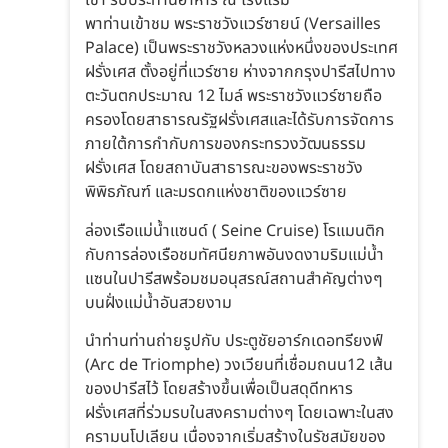
เช้า รับประทานอาหาร ณ โรงแรม
พาท่านเข้าชม พระราชวังแวร์ซายน์ (Versailles
Palace) เป็นพระราชวังหลวงแห่งหนึ่งของประเทศ
ฝรั่งเศส ตั้งอยู่ที่แวร์ซาย ห่างจากกรุงปารีสไปทาง
ตะวันตกประมาณ 12 ไมล์ พระราชวังแวร์ซายถือ
ครองโดยสาธารณรัฐฝรั่งเศสและได้รับการจัดการ
ภายใต้การกำกับการของกระทรวงวัฒนธรรม
ฝรั่งเศส โดยสถาบันสาธารณะของพระราชวัง
พิพิธภัณฑ์ และมรดกแห่งชาติของแวร์ซาย
ล่องเรือแม่น้ำแซนด์ ( Seine Cruise) โรแมนติก
กับการล่องเรือชมทัศนียภาพอันงดงามริมแม่น้ำ
แซนในปารีสพร้อมชมอนุสรณ์สถานสำคัญต่างๆ
บนฝั่งแม่น้ำอันสวยงาม
นำท่านท่านถ่ายรูปกับ ประตูชัยอาร์กเดอทรียงฟ์
(Arc de Triomphe) วงเวียนที่เชื่อมถนน12 เส้น
ของปารีสไว้ โดยสร้างขึ้นเพื่อเป็นสดุดีทหาร
ฝรั่งเศสที่ร่วมรบในสงครามต่างๆ โดยเฉพาะในสง
ครามนโปเลียน เนื่องจากเริ่มสร้างในรัชสมัยของ