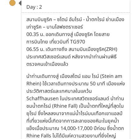
Day : 2
สนามบินซูริค – ซไตน์ อัมไรน์ - น้ำตกไรน์ ย่านเมือง
เก่าซูริค – บานโฮฟซตราเซอร์
00.35 น. ออกเดินทางสู่ เมืองซูริค โดยสาย
การบินไทย เที่ยวบินที่ TG970
06.55 น. เดินทางถึง สนามบินเมืองซูริค(ZRH)
ประเทศสวิสเซอร์แลนด์ หลังจากนำท่านผ่านพิธี
ตรวจคนเข้าเมืองแล้ว
นำท่านเดินทางสู่ เมืองสไตน์ แอม ไรน์ (Stein am
Rhein) ใช้เวลาเดินทางประมาณ 50 นาที เมืองแห่ง
ประวัติศาสตร์และเทศบาลในแคว้น
Schaffhausen ในประเทศสวิตเซอร์แลนด์ นำท่าน
ชมน้ำตกไรน์ (Rhine Fall) เป็นน้ำตกที่ใหญ่ที่สุดใน
ยุโรป ซึ่งไหลลงมาจากแม่น้ำไรน์บนเทือกเขาแอลป์
ที่เที่ยวแห่งนี้เกิดจากการละลายของหิมะในยุคน้ำ
แข็งเมื่อประมาณ 14,000-17,000 ปีก่อน ซึ่งน้ำตก
Rhine Falls ไม่ได้มีแค่ความสวยงามที่ยิ่งใหญ่