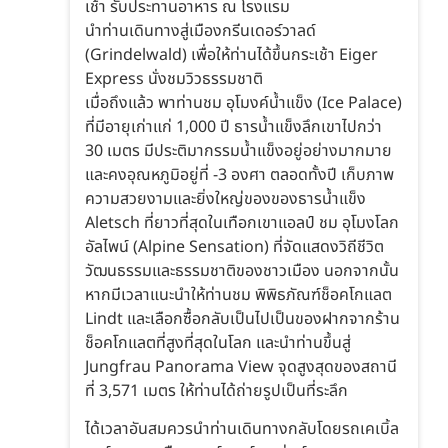
เช้า รับประทานอาหาร ณ โรงแรม
นำท่านเดินทางสู่เมืองกรีนเดอร์วาลด์
(Grindelwald) เพื่อให้ท่านได้ขึ้นกระเช้า Eiger
Express นั่งชมวิวธรรมชาติ
เมื่อถึงแล้ว พาท่านชม อุโมงค์น้ำแข็ง (Ice Palace)
ที่มีอายุเก่าแก่ 1,000 ปี ธารน้ำแข็งลึกเขาไปกว่า
30 เมตร มีประติมากรรมน้ำแข็งอยู่อย่างมากมาย
และคงอุณหภูมิอยู่ที่ -3 องศา ตลอดทั้งปี เก็บภาพ
ความสวยงามและยิ่งใหญ่ของของธารน้ำแข็ง
Aletsch ที่ยาวที่สุดในเทือกเขาแอลป์ ชม อุโมงโลก
อัลไพน์ (Alpine Sensation) ที่จัดแสดงวิถีชีวิต
วัฒนธรรมและธรรมชาติของชาวเมือง นอกจากนั้น
หากมีเวลาแนะนำให้ท่านชม พิพิธภัณฑ์ช็อคโกแลต
Lindt และเลือกซื้อกลับเป็นไปเป็นของฝากจากร้าน
ช็อคโกแลตที่สูงที่สุดในโลก และนำท่านขึ้นสู่
Jungfrau Panorama View จุดสูงสุดของสถานี
ที่ 3,571 เมตร ให้ท่านได้ถ่ายรูปเป็นที่ระลึก
ได้เวลาอันสมควรนำท่านเดินทางกลับโดยรถเคเบิ้ล