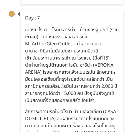
Day : 7
เมืองเวโรนา – โรมัน อารีน่า – บ้านของจูเลียต (รวม
เข้าชม) – เมืองเซร์ราวัลเล สคริเวีย –
McArthurGlen Outlet – ท่าอากาศยาน
นานาชาติมิลาโนมัลเปนซา ประเทศอิตาลี
เช้า รับประทานอาหารเช้า ณ โรงแรม (มื้อที่15)
นำท่านถ่ายรูปด้านนอก โรมัน อารีน่า (VERONA
ARENA) โรงละครกลางแจ้งแบบโรมัน ลักษณะเห
มือนโคลอสเซียมที่กรุงโรมแต่ขนาดเล็กกว่า เป็น
สถาปัตยกรรมศิลปะโรมันโบราณอายุกว่า 2,000 ปี
สามารถจุคนได้กว่า 15,000 คน ปัจจุบันยังถูกใช้
เป็นสถานที่จัดแสดงคอนเสิร์ต โอเปร่า
สักการะความรักในเวโรนา บ้านของจูเลียต (CASA
DI GIULIETTA) สัมผัสบรรยากาศโรแมนติกและ
ความรักอันเป็นอมตะจากเรื่องราวของโรมิโอและจู