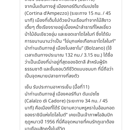
จากนั้นเดินทางสู่ เมืองกอร์ตีนาดัมเปซโซ
(Cortina d’Ampezzo) (ระยะทาง 15 กม. / 45
นาที) เมืองที่เต็มไปด้วยบ้านเรือนทำจากไม้สีขาว
เตี้ยๆ ตั้งเรียงรายอยู่เบื้องหน้าลำธารที่ไหลเชี่ยว
ป่าไม้อันเขียวชอุ่ม และยอดเขาโดโลไมท์ ซึ่งได้รับ
การขนานนามว่าเป็น “ไข่มุกแห่งเทือกเขาโดโลไมท์”
นำท่านเดินทางสู่ เมืองโบลซาโน” (Bolzano) (ใช้
เวลาเดินทางประมาณ 132 กม./ 3.15 ชม.) ได้ชื่อ
ว่าเป็นเมืองที่น่าอยู่ที่สุดของอิตาลี สำหรับผู้รัก
ธรรมชาติ และชื่นชอบวิถีชีวิตแบบชนบท ที่นี่ถือว่า
เป็นจุดหมายปลายทางที่ลงตัว
เย็น รับประทานอาหารเย็น (มื้อที่11)
นำท่านเดินทางสู่ เมืองคอร์ทีนา ดัมเปซโซ
(Calalzo di Cadore) (ระยะทาง 34 กม. / 45
นาที) คือเมืองที่ได้รั นิยามความหรูหราในอ้อมกอด
ของราชินีแห่งโดโลไมต์” เคยเป็นเจ้าภาพโอลิมปิก
ฤดูหนาวปี 1956 ที่นี่คือจุดหมายที่คนรักภูเขาต้อง
มาเยือนสักครั้งในชีวิต