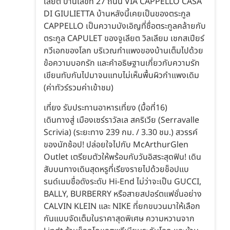
เลียต บ้านเลขที่ 27 ถนน VIA CAPPELLO CASA
DI GIULIETTA บ้านหลังนี้เคยเป็นของตระกูล
CAPPELLO เป็นความบังเอิญที่ชื่อตระกูลคล้ายกับ
ตระกูล CAPULET ของจูเลียต วิลเลียม เชกสเปียร์
กวีเอกของโลก บริเวณกำแพงของบ้านเต็มไปด้วย
ข้อความบอกรัก และคำอธิษฐานเกี่ยวกับความรัก
เขียนทับกันไปมาจนแทบไม่เห็นพื้นผิวกำแพงเดิม
(ค่าทัวร์รวมค่าเข้าชม)
เที่ยง รับประทานอาหารเที่ยง (มื้อที่16)
เดินทางสู่ เมืองเซร์ราวัลเล สคริเวีย (Serravalle
Scrivia) (ระยะทาง 239 กม. / 3.30 ชม.) สวรรค์
ของนักช้อป! ปล่อยใจไปกับ McArthurGlen
Outlet เตรียมตัวให้พร้อมกับวันอิสระสุดฟิน! เดิน
สับบนทางเดินสุดหรูที่เรียงรายไปด้วยช็อปแบ
รนด์เนมชื่อดังระดับ Hi-End ไม่ว่าจะเป็น GUCCI,
BALLY, BURBERRY หรือสายสปอร์ตแฟชั่นอย่าง
CALVIN KLEIN และ NIKE ที่ยกขบวนมาให้เลือก
กันแบบจัดเต็มในราคาสุดพิเศษ ความหวานจาก