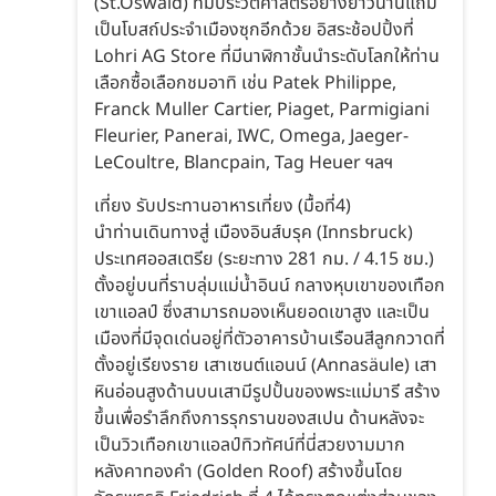
(St.Oswald) ที่มีประวัติศาสตร์อย่างยาวนานแถม
เป็นโบสถ์ประจำเมืองซุกอีกด้วย อิสระช้อปปิ้งที่
Lohri AG Store ที่มีนาฬิกาชั้นนำระดับโลกให้ท่าน
เลือกซื้อเลือกชมอาทิ เช่น Patek Philippe,
Franck Muller Cartier, Piaget, Parmigiani
Fleurier, Panerai, IWC, Omega, Jaeger-
LeCoultre, Blancpain, Tag Heuer ฯลฯ
เที่ยง รับประทานอาหารเที่ยง (มื้อที่4)
นำท่านเดินทางสู่ เมืองอินส์บรุค (Innsbruck)
ประเทศออสเตรีย (ระยะทาง 281 กม. / 4.15 ชม.)
ตั้งอยู่บนที่ราบลุ่มแม่น้ำอินน์ กลางหุบเขาของเทือก
เขาแอลป์ ซึ่งสามารถมองเห็นยอดเขาสูง และเป็น
เมืองที่มีจุดเด่นอยู่ที่ตัวอาคารบ้านเรือนสีลูกกวาดที่
ตั้งอยู่เรียงราย เสาเซนต์แอนน์ (Annasäule) เสา
หินอ่อนสูงด้านบนเสามีรูปปั้นของพระแม่มารี สร้าง
ขึ้นเพื่อรําลึกถึงการรุกรานของสเปน ด้านหลังจะ
เป็นวิวเทือกเขาแอลป์ทิวทัศน์ที่นี่สวยงามมาก
หลังคาทองคำ (Golden Roof) สร้างขึ้นโดย