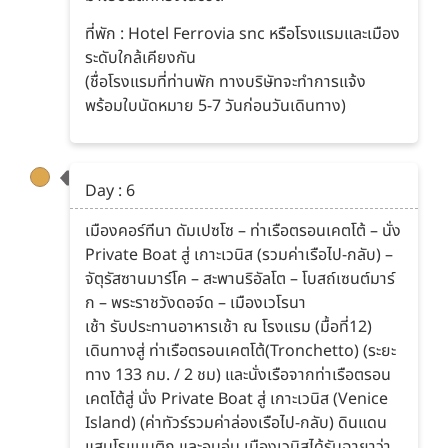
ที่พัก : Hotel Ferrovia snc หรือโรงแรมและเมือง
ระดับใกล้เคียงกัน
(ชื่อโรงแรมที่ท่านพัก ทางบริษัทจะทำการแจ้ง
พร้อมใบนัดหมาย 5-7 วันก่อนวันเดินทาง)
Day : 6
เมืองคอร์ทีนา ดัมเปซโซ – ท่าเรือตรอนเคตโต้ – นั่ง
Private Boat สู่ เกาะเวนิส (รวมค่าเรือไป-กลับ) –
จัตุรัสซานมาร์โค – สะพานริอัลโต – โบสถ์เซนต์มาร์
ก – พระราชวังดอจ์ด – เมืองเวโรนา
เช้า รับประทานอาหารเช้า ณ โรงแรม (มื้อที่12)
เดินทางสู่ ท่าเรือตรอนเคตโต้(Tronchetto) (ระยะ
ทาง 133 กม. / 2 ชม) และนั่งเรือจากท่าเรือตรอน
เคตโต้สู่ นั่ง Private Boat สู่ เกาะเวนิส (Venice
Island) (ค่าทัวร์รวมค่าล่องเรือไป-กลับ) ดินแดน
แสนโรแมนติก และอบอุ่น เมืองเวนิสได้รับฉายาว่า