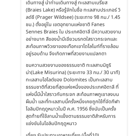
เดินทางสู่ นำท่านเดินทางสู่ ทะเลสาบเบรียส
(Braies Lake) หรือรู้จักในชื่อ ทะเลสาบประเกอร์ วิ
ลด์ซี (Prager Wildsee) (ระยะทาง 98 กม./ 1.45
ชม.) ตั้งอยู่ใน เขตอุทยานแห่งชาติ Fanes
Sennes Braies ใน ประเทศอิตาลี มีความสวยงาม
อย่างมาก สีของน้ำมีเขียวมรกตใสราวกระจกและ
สะท้อนภาพวิวเงาของเทือกเขาโดโลไมท์ที่รายล้อม
อยู่รอบด้าน จึงเกิดภาพที่สวยงามแปลกตา
ชมความสวยงามของธรรมชาติ ทะเลสาบมิซูริ
น่า(Lake Misurina) (ระยะทาง 33 กม./ 30 นาที)
ทะเลสาบไฮไลต์ของ Dolomites เป็นทะเลสาบ
ธรรมชาติที่สวยที่สุดแห่งหนึ่งของประเทศอิตาลี ที่
แห่งนี้มีน้ำใสราวกับกระจก สะท้อนภาพภูเขาลงบน
ผืนน้ำ และที่ทะเลสาบนี้ครั้งหนึ่งเคยถูกใช้ที่จัดกีฬา
โอลิมปิกฤดูหนาวในปี ค.ศ. 1956 ซึ่งนับเป็นครั้ง
สุดท้ายที่ใช้ลานน้ำแข็งตามธรรมชาติสำหรับการ
แข่งขันในโอลิมปิกฤดูหนาว
เที่ยง รับประทานอาหารเที่ยง (มื้อที่10)