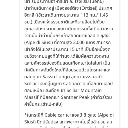
เช้า รับประทานอาหารเช้า ณ โรงแรม (มื้อที่6)
นำท่านเดินทางสู่ เมืองออร์ติเซ (Ortisei) ประเทศ
อิตาลี (ใช้เวลาเดินทางประมาณ 113 กม./ 1.45
ชม.) เมืองแห่งธรรมชาติและที่รายล้อมไปด้วย
ขุนเขาอันงดงามและสถาปัตยกรรมดั้งเดิมสวยงาม
จากนั้นนำท่านขึ้นกระเช้าสู่ยอดเขาแอลป์ ดิ ซุสเซ่
(Alpe di Siusi) ที่ความสูง 2,000 เมตร สามารถ
เข้าถึงได้ในเวลาประมาณ 15 นาที เป็นอีกหนึ่งจุด
ชมวิวจากมุมสูงที่ให้ท่านจะได้สัมผัสความงดงาม
และมหัศจรรย์ของดินแดนเทือกเขาโดโลไมท์ เป็น
ทัศนียภาพอันยิ่งใหญ่ที่ล้อมรอบด้วยโตรกผาและ
กลุ่มภูเขา Sasso Lungo อุทยานธรรมชาติ
Sciliar และกลุ่มภูเขา Catinaccio เทือกเขาแอลป์
ตอนเหนือ และเทือกเขา Sciliar Mountain
Massif ที่มียอดเขา Santner Peak (ค่าทัวร์รวม
ค่าขึ้นกระเช้าไป-กลับ)
*ในกรณีที่ Cable car เขาแอลป์ ดิ ซุสเซ่ (Alpe di
Siusi) ปิดปรับปรุง สภาพอากาศไม่เอื้ออำนวย ลม