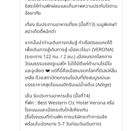
อิสระให้ท่านพักผ่อนและเก็บภาพความประทับใจตาม
อัธยาศัย
เที่ยง รับประทานอาหารเที่ยง (มื้อที่13) เมนูพิเศษ!!
สปาเก็ตตี้หมึกดำ
จากนั้นนำท่านเดินทางกลับสู่ ท่าเรือตรอนเคตโต้
เพื่อเดินทางสู่เดินทางสู่ เมืองเวโรนา (VERONA)
(ระยะทาง 122 กม. / 2 ชม.) เมืองมรดกโลกทาง
วัฒนธรรมของยูเนสโก ไม่ได้มีดีแค่ตำนานโรมีโอ
และจูเลียต ❤️ แต่ที่นี่คือเมืองมรดกโลกที่มีเสน่ห์ล้น
เหลือ ด้วยสถาปัตยกรรมโรมันที่ยังสมบูรณ์และ
บรรยากาศสุดโรแมนติกริมแม่น้ำอดีเจ (Adige)
เย็น รับประทานอาหารเย็น (มื้อที่14)
ที่พัก : Best Western Ctc Hotel Verona หรือ
โรงแรมและเมืองระดับใกล้เคียงกัน
(ชื่อโรงแรมที่ท่านพัก ทางบริษัทจะทำการแจ้ง
พร้อมใบนัดหมาย 5-7 วันก่อนวันเดินทาง)