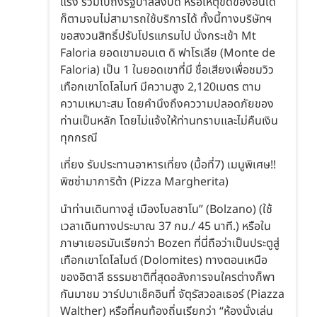
แรง รวมไปถึงรัฐบาลสั่งปิด หรือเหตุขัดข้องอื่นใด
ก็ตามจนไม่สามารถใช้บริการได้ ทั้งนี้ทางบริษัทฯ
ขอสงวนสิทธิ์ปรับโปรแกรมไป นั่งกระเช้า Mt
Faloria ยอดเขามอนเต ดิ ฟาโรเลีย (Monte de
Faloria) เป็น 1 ในยอดเขาที่มี ชื่อเสียงเพื่อชมวิว
เทือกเขาโดโลไมท์ มีความสูง 2,120เมตร ตาม
ความเหมาะสม โดยคำนึงถึงคววามปลอดภัยของ
ท่านเป็นหลัก โดยไม่แจ้งให้ท่านทราบและไม่คืนเงิน
ทุกกรณี
เที่ยง รับประทานอาหารเที่ยง (มื้อที่7) เมนูพิเศษ!!
พิซซ่ามาการิต้า (Pizza Margherita)
นำท่านเดินทางสู่ เมืองโบลซาโน” (Bolzano) (ใช้
เวลาเดินทางประมาณ 37 กม./ 45 นาที.) หรือใน
ภาษาเยอรมันเรียกว่า Bozen ที่นี่ถือว่าเป็นประตูสู่
เทือกเขาโดโลไมต์ (Dolomites) ทางตอนเหนือ
ของอิตาลี ธรรมชาติที่สุดอลังการจนใครต่างก็พา
กันมาชม วาร์ปมาเช็คอินที่ จัตุรัสวอลเธอร์ (Piazza
Walther) หรือที่คนท้องถิ่นเรียกว่า “ห้องนั่งเล่น