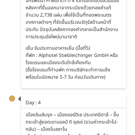
จักรพรรดิ Friedrich ที่ 4 ได้ทรงตกแต่งส่วนของ
หลังคาที่ยื่นออกมาจากระเบียงด้วยทองคำแท้
จำนวน 2,738 แผ่น เพื่อใช้เป็นที่ทอดพระเนตร
เทศกาลต่างๆ ที่จัดขึ้นบริเวณจัตุรัสด้านหน้าที่
ประทับ ปัจจุบันหลังคาทองคำกลายเป็นสำนักงาน
การประชุมอัลไพน์นานาชาติ
เย็น รับประทานอาหารเย็น (มื้อที่5)
ที่พัก : Alphotel Stiebleichinger GmbH หรือ
โรงแรมและเมืองระดับใกล้เคียงกัน
(ชื่อโรงแรมที่ท่านพัก ทางบริษัทจะทำการแจ้ง
พร้อมใบนัดหมาย 5-7 วัน ก่อนวันเดินทาง)
Day : 4
เมืองอินส์บรุค – เมืองออร์ติเซ ประเทศอิตาลี – ขึ้น
กระเช้าสู่ยอดเขาแอลป์ ดิ ซุสเซ่ (รวมค่ากระเช้าไป-
กลับ) – เมืองโบลซาโน