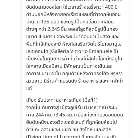
อันดับสามของโลก ใช้เวลาสร้างเสร็จกว่า 400 ปี
ด้านนอกมีหลังคายอดเรียวแหลมที่ทำจากหินอ่อน
จำนวน 135 ยอด และมีรูปปั้นหินอ่อนจากสมัย
ต่างๆ กว่า 2,245 ชิ้น ยอดที่สูงที่สุดมีรูปปั้นทอง
ขนาด 4 เมตร ของพระแม่มาดอนน่าเป็นสง่า และ
พื้นที่ใกล้เคียงจะมี ห้างกัลเลรีอาวิตโตรีโยเอมานูเอ
เลเซคอนโด (Galleria Vittorio Emanuele II)
เป็นหนึ่งในศูนย์การค้าที่เก่าแก่ที่สุดในโลกตั้งอยู่ใน
ใจกลางเมืองมิลาน มีลักษณะเป็นทางเดินและ
อาคารขนาบ 4 ชั้น คลุมด้วยหลังคาทรงโค้ง หรูหรา
สวยงาม มีร้านค้าแบรนดัง ร้านอาหาร และคาเฟ่เก่า
แก่
เที่ยง รับประทานอาหารเที่ยง (มื้อที่1)
จากนั้นเดินทางสู่ เมืองลูเซิร์น (Lucerne) (ระยะ
ทาง 244 กม. /3.45 ชม.) เมืองท่องเที่ยวยอดนิยม
อันดับหนึ่งของสวิตเซอร์แลนด์ ที่ถูกห้อมล้อมไป
ด้วยทะเลสาบและขุนเขา ชม สิงโตหินแกะสลัก
(Dying Lion of Lucerne) ที่แกะสลักบนผาหิน