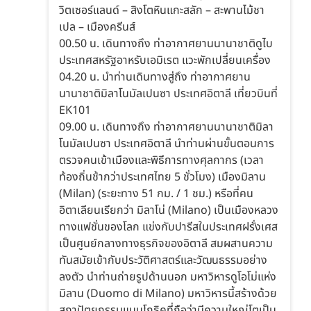
วิตเซอร์แลนด์ – สิงโตหินแกะสลัก – สะพานไม้ชา
เปล – เมืองครีนส์
00.50 น. เดินทางถึง ท่าอากาศยานนานาชาติดูไบ
ประเทศสหรัฐอาหรับเอมิเรต แวะพักเปลี่ยนเครื่อง
04.20 น. นำท่านเดินทางสู่ถึง ท่าอากาศยาน
นานาชาติมิลาโนมัลเปนซา ประเทศอิตาลี เที่ยวบินที่
EK101
09.00 น. เดินทางถึง ท่าอากาศยานนานาชาติมิลา
โนมัลเปนซา ประเทศอิตาลี นำท่านผ่านขั้นตอนการ
ตรวจคนเข้าเมืองและพิธีการทางศุลกากร (เวลา
ท้องถิ่นช้ากว่าประเทศไทย 5 ชั่วโมง) เมืองมิลาน
(Milan) (ระยะทาง 51 กม. / 1 ชม.) หรือที่คน
อิตาเลียนเรียกว่า มิลาโน่ (Milano) เป็นเมืองหลวง
ทางแฟชั่นของโลก แข่งกับปารีสในประเทศฝรั่งเศส
เป็นศูนย์กลางทางธุรกิจของอิตาลี สมผสานความ
ทันสมัยเข้ากับประวัติศาสตร์และวัฒนธรรมอย่าง
ลงตัว นำท่านถ่ายรูปด้านนอก มหาวิหารดูโอโม่แห่ง
มิลาน (Duomo di Milano) มหาวิหารนี้สร้างด้วย
สถาปัตยกรรมแบบโกธิคที่ถือว่ามีความใหญ่โตเป็น