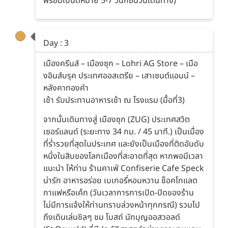
พร้อมใบนัดหมาย 5-7 วันก่อนวันเดินทาง)
Day : 3
เมืองครีนส์ – เมืองซุก – Lohri AG Store – เมือ
งอินส์บรุค ประเทศออสเตรีย – เสาเซนต์แอนน์ –
หลังคาทองคำ
เช้า รับประทานอาหารเช้า ณ โรงแรม (มื้อที่3)
จากนั้นเดินทางสู่ เมืองซุก (ZUG) ประเทศสวิต
เซอร์แลนด์ (ระยะทาง 34 กม. / 45 นาที.) เป็นเมื่อง
ที่ร่ำรวยที่สุดในประเทศ และยังเป็นเมืองที่ติดอันดับ
หนึ่งในสิบของโลกเมืองที่สะอาดที่สุด หากพอมีเวลา
แนะนำ ให้ท่าน ร้านคาเฟ่ Confiserie Cafe Speck
น่ารัก อาหารอร่อย เบเกอรี่หอมหวาน ช็อคโกแลต
กาแฟหรือเค้ก (วันเวลาการการเปิด-ปิดของร้าน
ไม่มีการแจ้งให้ท่านทราบล่วงหน้าทุกกรณี) รวมไป
ถึงเดินเล่นชิลๆ ชม โบสถ์ นักบุญออสวอลด์