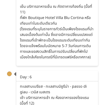
เย็น บริการอาหารเย็น ณ ภัตตาคารท้องถิ่น (มื้อที่
11)
ที่พัก Boutique Hotel Villa Blu Cortina หรือ
เทียบเท่าในระดับเดียวกัน
(โรงแรมที่ระบุในรายการทัวร์เป็นเพียงโรงแรมที่นำ
เสนอเบื้องต้นเท่านั้น ซึ่งอาจมีการเปลี่ยนแปลงแต่
โรงแรมที่เข้าพักจะเป็นโรงแรมระดับเทียบเท่ากัน
โดยจะแจ้งพร้อมใบนัดหมาย 5-7 วันก่อนการเดิน
ทางและขอสงวนสิทธิ์ในการปรับเปลี่ยนที่พักไป
เมืองใกล้เคียงในกรณีที่มีเทรดแฟร์หรือเทศกาล)
Day : 6
ทะเลสาบเบรียส - ทะเลสาบมิซูรีน่า - passo di
giau - เวนิส เมสเตร
เช้า บริการอาหารเช้า ณ ห้องอาหารของโรงแรม
(มื้อที่ 12)