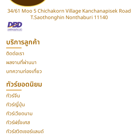
34/61 Moo 5 Chichakorn Village Kanchanapisek Road
T.Saothonghin Nonthaburi 11140
บริการลูกค้า
ติดต่อเรา
ผลงานที่ผ่านมา
บทความท่องเที่ยว
ทัวร์ยอดนิยม
ทัวร์จีน
ทัวร์ญี่ปุ่น
ทัวร์เวียดนาม
ทัวร์ฝรั่งเศส
ทัวร์สวิตเซอร์แลนด์