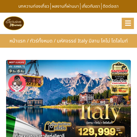
บทความท่องเที่ยว
ผลงานที่ผ่านมา
เกี่ยวกับเรา
ติดต่อเรา
หน้าแรก
/
ทัวร์ทั้งหมด
/
มหัศจรรย์ Italy มิลาน โคโม่ โดโลไมท์