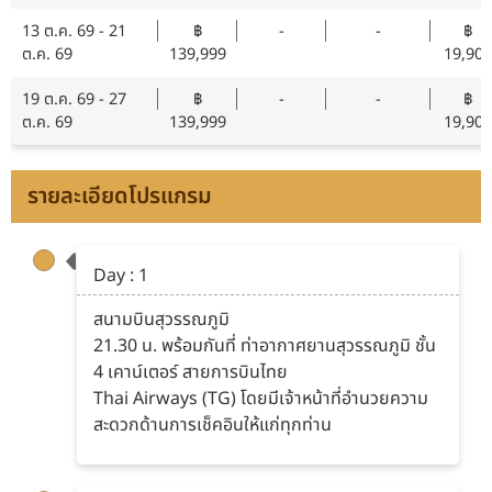
13 ต.ค. 69 - 21
฿
-
-
฿
ต.ค. 69
139,999
19,900
19 ต.ค. 69 - 27
฿
-
-
฿
ต.ค. 69
139,999
19,900
รายละเอียดโปรแกรม
Day : 1
สนามบินสุวรรณภูมิ
21.30 น. พร้อมกันที่ ท่าอากาศยานสุวรรณภูมิ ชั้น
4 เคาน์เตอร์ สายการบินไทย
Thai Airways (TG) โดยมีเจ้าหน้าที่อำนวยความ
สะดวกด้านการเช็คอินให้แก่ทุกท่าน