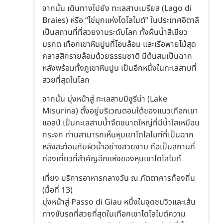
จากนั้น เดินทางไปยัง ทะเลสาบเบรียส (Lago di
Braies) หรือ “ไข่มุกแห่งโดโลไมต์” ในประเทศอิตาลี
เป็นสถานที่ที่สวยงามระดับโลก ทั้งผืนน้ำสีเขียว
มรกต เทือกเขาหินปูนที่โอบล้อม และเรือพายไม้สุด
คลาสสิกรายล้อมด้วยธรรมชาติ มีต้นสนเป็นฉาก
หลังพร้อมทั้งภูเขาหินปูน เป็นอีกหนึ่งในทะเลสาบที่
สวยที่สุดในโลก
จากนั้น มุ่งหน้าสู่ ทะเลสาบมิซูรีน่า (Lake
Misurina) ตั้งอยู่บริเวณตอนใต้ของแนวเทือกเขา
แอลป์ เป็นทะเลสาบน้ำจืดขนาดใหญ่ที่มีน้ำใสเหมือน
กระจก ท่านสามารถเห็นหุบเขาโดโลไมท์ที่เป็นฉาก
หลังสะท้อนกับผิวน้ำอย่างสวยงาม ถือเป็นสถานที่
ท่องเที่ยวที่สำคัญอีกแห่งของหุบเขาโดโลไมท์
เที่ยง บริการอาหารกลางวัน ณ ภัตตาคารท้องถิ่น
(มื้อที่ 13)
มุ่งหน้าสู่ Passo di Giau หนึ่งในจุดชมวิวและเส้น
ทางขับรถที่สวยที่สุดในเทือกเขาโดโลไมต์ความ