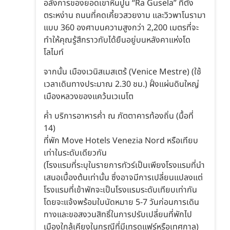
อลังการของยอดเขาหินปูน “Ra Gusela” ที่ตั้ง
ตระหง่าน ถนนที่คดเคี้ยวสวยงาม และวิวพาโนรามา
แบบ 360 องศาบนความสูงกว่า 2,200 เมตรที่จะ
ทำให้คุณรู้สึกราวกับได้ยืนอยู่บนหลังคาแห่งโด
โลไมท์
จากนั้น เมืองเวนิสเมสเตร้ (Venice Mestre) (ใช้
เวลาเดินทางประมาณ 2.30 ชม.) ฝั่งแผ่นดินใหญ่
เมืองหลวงของแคว้นเวเนโต
ค่ำ บริการอาหารค่ำ ณ ภัตตาคารท้องถิ่น (มื้อที่
14)
ที่พัก Move Hotels Venezia Nord หรือเทียบ
เท่าในระดับเดียวกัน
(โรงแรมที่ระบุในรายการทัวร์เป็นเพียงโรงแรมที่นำ
เสนอเบื้องต้นเท่านั้น ซึ่งอาจมีการเปลี่ยนแปลงแต่
โรงแรมที่เข้าพักจะเป็นโรงแรมระดับเทียบเท่ากัน
โดยจะแจ้งพร้อมใบนัดหมาย 5-7 วันก่อนการเดิน
ทางและขอสงวนสิทธิ์ในการปรับเปลี่ยนที่พักไป
เมืองใกล้เคียงในกรณีที่มีเทรดแฟร์หรือเทศกาล)